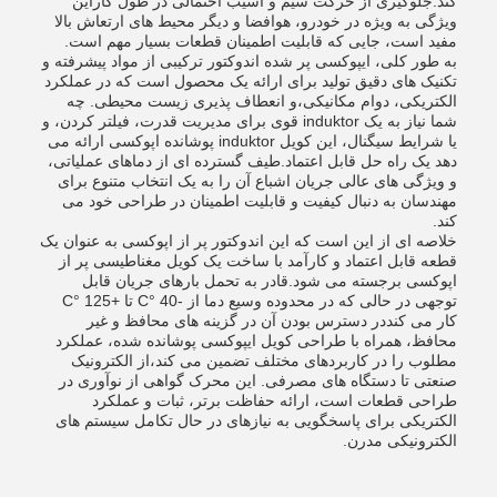
کند.جلوگیری از حرکت سیم و آسیب احتمالی در طول کاراین
ویژگی به ویژه در خودرو، هوافضا و دیگر محیط های ارتعاش بالا
مفید است، جایی که قابلیت اطمینان قطعات بسیار مهم است.
به طور کلی، ایپوکسی پر شده اندوکتور ترکیبی از مواد پیشرفته و
تکنیک های دقیق تولید برای ارائه یک محصول است که در عملکرد
الکتریکی، دوام مکانیکی،و انعطاف پذیری زیست محیطی. چه
شما نیاز به یک induktor قوی برای مدیریت قدرت، فیلتر کردن، و
یا شرایط سیگنال، این کویل induktor پوشانده اپوکسی ارائه می
دهد یک راه حل قابل اعتماد.طیف گسترده ای از دماهای عملیاتی،
و ویژگی های عالی جریان اشباع آن را به یک انتخاب متنوع برای
مهندسان به دنبال کیفیت و قابلیت اطمینان در طراحی خود می
کند.
خلاصه ای از این است که این اندوکتور پر از اپوکسی به عنوان یک
قطعه قابل اعتماد و کارآمد با ساخت یک کویل مغناطیسی پر از
اپوکسی برجسته می شود.قادر به تحمل بارهای جریان قابل
توجهی در حالی که در محدوده وسیع دما از -40 °C تا +125 °C
کار می کنددر دسترس بودن آن در گزینه های محافظ و غیر
محافظ، همراه با طراحی کویل ایپوکسی پوشانده شده، عملکرد
مطلوب را در کاربردهای مختلف تضمین می کند،از الکترونیک
صنعتی تا دستگاه های مصرفی. این محرک گواهی از نوآوری در
طراحی قطعات است، ارائه حفاظت برتر، ثبات و عملکرد
الکتریکی برای پاسخگویی به نیازهای در حال تکامل سیستم های
الکترونیکی مدرن.