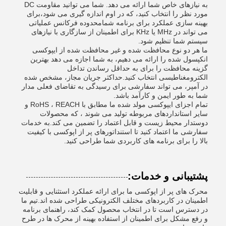
به نیازهای خاص شما ارائه می دهد. شما می توانید مقاومت DC
مورد نظر را انتخاب کنید، که در اوم اندازه گیری می شود،برای
بهینه سازی عملکرد برای برنامه شمامحدوده فرکانس عملیاتی
می تواند در MHz یا KHz برای اطمینان از سازگاری با نیازهای
سیستم شما تنظیم شود.
ما هر دو نوع محافظت شده و غیر محافظت شده از ایپوکسی
انکپسول شده را ارائه می دهیم، به شما اجازه می دهد بهترین
گزینه محافظت را برای به حداقل رساندن تداخل
الکترومغناطیسی انتخاب کنید.حداکثر جریان مجاز، مشخص شده
در آمپر، می تواند سفارشی برای رسیدگی به تقاضای فعلی مدار
شما به طور ایمن و کارآمد باشد.
تمام اجزای ایپوکسی مولد شده ما مطابق با RoHS ، REACH و
سایر استانداردهای مربوطه تولید می شوند ، که محصولات
دوستدار محیط زیست و قابل اعتماد را تضمین می کند.به خدمات
سفارشی ما اعتماد کنید تا استنداتورهای پر از اپوکسی با کیفیت
بالا را برای برنامه های کاربردی شما طراحی کنید.
پشتیبانی و خدمات:
محرک های پر از اپوکسی ما برای ارائه عملکرد استثنایی و قابلیت
اطمینان در کاربردهای مختلف الکترونیکی طراحی شده اند.تیم ما
در دسترس است تا در انتخاب محصول کمک کند، راهنمای برنامه
و رفع مشکل برای اطمینان از استفاده بهینه از محرک ها در طرح