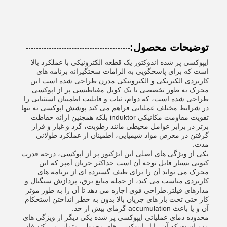
توضیحات محصول:
ایپوکسی پر شده اندوکتور یک قطعه الکترونیکی با عملکرد بالا
است که برای پاسخگویی به الزامات سختگیرانه برنامه های
کاربردی الکتریکی و الکترونیکی مدرن طراحی شده است.این
محرک به طور تخصصی با یک کویل مغناطیسی پر از اپوکسی
طراحی شده است، که دوام، ثبات و قابلیت اطمینان استثنایی را
در شرایط مختلف عملیاتی فراهم می کند.پوشش اپوکسی نه تنها
تقویت مقاومت مکانیکی induktor بلکه همچنین ارائه حفاظت
برتر در برابر عوامل محیطی مانند رطوبت، گرد و غبار و قرار
گرفتن در معرض مواد شیمیایی، اطمینان از عملکرد طولانی
مدت.
یکی از ویژگی های اصلی این انژکتور پر از اپوکسی، درجه قدرت
کنونی بسیار قابل توجه آن است.حداکثر جریان آمپر که این
محرک می تواند آن را برای طیف گسترده ای از برنامه های
کاربردی مناسب می کند، از جمله منابع برق، پردازش سیگنال و
مدارهای فیلتر.طراحی قوی اجازه می دهد تا آن را به طور موثر
کار حتی تحت بار های جریان بالا بدون به خطر انداختن استحکام
آن و یا باعث accumulation گرمای بیش از حد.
محدوده دمای عملیاتی ایپوکسی پر شده یکی دیگر از ویژگی های
مهم است که آن را از ایپوکسی های معمولی متمایز می کند.قادر