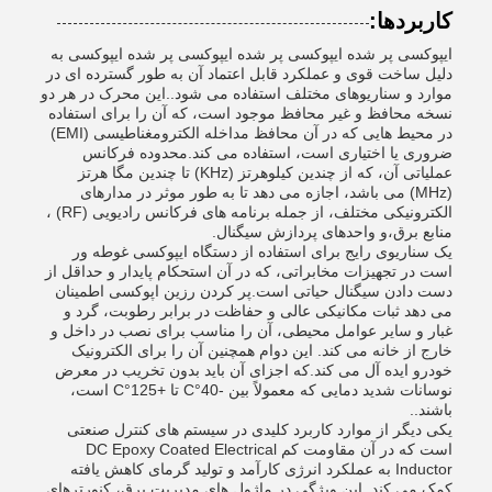
کاربردها:
ایپوکسی پر شده ایپوکسی پر شده ایپوکسی پر شده ایپوکسی به
دلیل ساخت قوی و عملکرد قابل اعتماد آن به طور گسترده ای در
موارد و سناریوهای مختلف استفاده می شود..این محرک در هر دو
نسخه محافظ و غیر محافظ موجود است، که آن را برای استفاده
در محیط هایی که در آن محافظ مداخله الکترومغناطیسی (EMI)
ضروری یا اختیاری است، استفاده می کند.محدوده فرکانس
عملیاتی آن، که از چندین کیلوهرتز (KHz) تا چندین مگا هرتز
(MHz) می باشد، اجازه می دهد تا به طور موثر در مدارهای
الکترونیکی مختلف، از جمله برنامه های فرکانس رادیویی (RF) ،
منابع برق،و واحدهای پردازش سیگنال.
یک سناریوی رایج برای استفاده از دستگاه ایپوکسی غوطه ور
است در تجهیزات مخابراتی، که در آن استحکام پایدار و حداقل از
دست دادن سیگنال حیاتی است.پر کردن رزین اپوکسی اطمینان
می دهد ثبات مکانیکی عالی و حفاظت در برابر رطوبت، گرد و
غبار و سایر عوامل محیطی، آن را مناسب برای نصب در داخل و
خارج از خانه می کند. این دوام همچنین آن را برای الکترونیک
خودرو ایده آل می کند.که اجزای آن باید بدون تخریب در معرض
نوسانات شدید دمایی که معمولاً بین -40°C تا +125°C است،
باشند..
یکی دیگر از موارد کاربرد کلیدی در سیستم های کنترل صنعتی
است که در آن مقاومت کم DC Epoxy Coated Electrical
Inductor به عملکرد انرژی کارآمد و تولید گرمای کاهش یافته
کمک می کند..این ویژگی در ماژول های مدیریت برق، کنورترهای