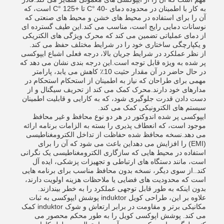
به کار با اطمینان در محدوده دمای -40 °C تا +125 °C است، که
آن را برای استفاده در محیط های خشن و محیط های صنعتی که
نوسانات دمایی رایج است، مناسب می کند.این طیف گسترده ای
از دمای عملیاتی تضمین می کند که محرک ویژگی های الکتریکی
و یکپارچگی ساختاری خود را در شرایط مختلف حفظ می کند.
از نظر عملکرد در شرایط جریان بالا، درجه فعلی اشباع ایپوکسی
پر شده به ویژه قابل توجه است.این درجه بندی نشان می دهد که
در حال حاضر در آن مقدار حثیت 10٪ کاهش می یابد، پارامتر
مهمی برای طراحان که نیاز به اطمینان از استحکام استحکام در
مدارهای خود دارند.محرک کمک می کند از تحریف سیگنال و از
دست دادن قدرت جلوگیری شود، که به کارایی و قابلیت اطمینان
سیستم های الکترونیکی کمک می کند.
ایپوکسی پر شده اندوکتور در هر دو نوع محافظ و غیر محافظ
موجود است، که انعطاف پذیری را بسته به الزامات برنامه ارائه
می دهد.نسخه محافظ شده حفاظت از تداخل الکترومغناطیسی
(EMI) را افزایش می دهداین باعث می شود که آن را برای
استفاده در محیط هایی که سازگاری الکترومغناطیسی یک نگرانی
است، مانند دستگاه های ارتباطی و تجهیزات پزشکی، ایده آل
کند..از سوی دیگر، نسخه بدون محافظ مناسب برای برنامه هایی
است که محدودیت های فضایی یا ملاحظات هزینه اولویت دارند،
بدون اینکه به طور قابل توجهی عملکرد را به خطر بیندازند.
علاوه بر این، طراحی کویل induktor پوشش ایپوکسی به ثبات
مکانیکی برتر و مقاومت در برابر ارتعاش و شوک induktor کمک
می کند. پوشش اپوکسی کویل را به طور محکم محصور می