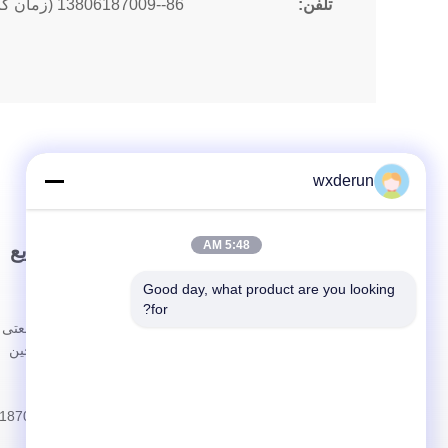
تلفن:
86--13806187009 (زمان کار)
wxderun
5:48 AM
پيوند سريع
تماس سریع
Good day, what product are you looking 
خونه
آدرس
for?
درباره ما
Wuxi، چین
محصولات
تلفن
پرونده ها
86--13806187009
اخبار