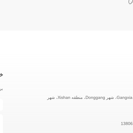
خب
بر
پارک صنعتی Gangxia، شهر Donggang، منطقه Xishan، شهر