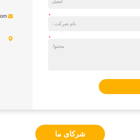

com

شرکای ما