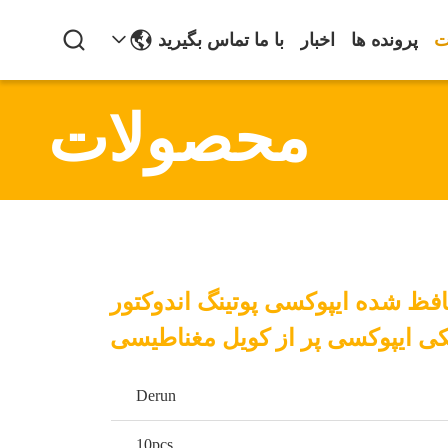
ت
پرونده ها
اخبار
با ما تماس بگیرید
محصولات
افظ شده ایپوکسی پوتینگ اندوکتور
کی ایپوکسی پر از کویل مغناطیسی
Derun
10pcs