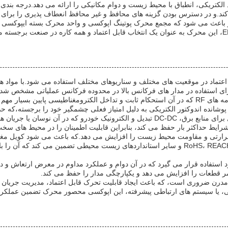
د الکتریکی، انطباق با محیط زیست و دوام مکانیکی را ارائه می دهد.درجه بندی
کند.و در دسترس بودن گزینه های محافظ و غیر محافظ انعطاف پذیری را برای 
باعث می شود که مجمع محرک پوتینگ اپوکسی و واحد محرک بسته ایپوکسی اجزا
تماد در موقعیت های مختلف و سناریوهای مختلف استفاده می شود.با مواد هس
سیار مهم است.
پوشانده اندوکتور الکتریکی به دلیل امتیاز فعلی چشمگیر خود را برجسته،که حد
 حرارتی و مقاومت محیط زیست را افزایش می دهد.که باعث می شود کویل مغ
مناسب باشد.، تجهیزات مخابراتی و الکترونیک مصرفی. انطباق آن با RoHS، REACH و سایر استانداردها
د استفاده قرار می گیرد که در آن دوام و عملکرد مداوم در معرض ارتعاش و 
ر قطعات را افزایش می دهد و یکپارچگی مدار را حفظ می کند.
مدرن ضروری است، که باعث ایجاد قابلیت تحرک قابل اعتماد، مدیریت جریان 
ی، یا سیستم های ارتباطی پیشرفته، این اپوکسی محصور محرک تضمین عملکرد 