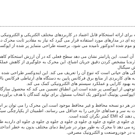
که برای ارائه استحکام قابل اعتماد در کاربردهای مختلف الکتریکی و الکتر
ای در مدارهای مورد استفاده قرار می گیرد که نیاز به مقادیر ثابت محرک 
ر و موم شده اندوکتور نامیده می شود، برجسته طراحی متمایز پر شده از اپو
دارندبا مشخص کردن دقیق جریان اشباع، این محرک به جلوگیری از کاهش عملکر
زش سیگنال
ی های حیاتی است که تنوع آن را تعریف می کند. این ایندوکسر طراحی شده ا
ده ای از برنامه های کاربردی از منابع برق فرکانس پایین به دستگاه های ارتباطی فر
 بهبود کارایی و عملکرد سیستم های الکترونیکی کمک می کند.
داردهای بین المللی مانند RoHS و REACH مزیت قابل توجهی از ایپوکسی پر شده است.این انطباق تضمین 
 ایپوکسی پوتینگ اندوکتور یک انتخاب مسئول برای تولید کنندگان با هدف برآو
 سر و صداهای خارجی را به حداقل می رسانند، اطمینان از یکپارچگی سیگنا
 کننده است.
ی جلوه ی جلوه ی جلوه ی جلوه ی جلوه ی جلوه ی جلوه ی جلوه ای داردبه طو
زه می دهد تا محرک به طور موثر در شرایط دمای مختلف بدون به خطر انداخ
ت در خودروصنعت و الکترونیک مصرفی.