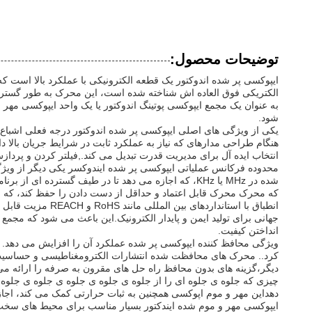
توضیحات محصول:
ایپوکسی پر شده اندوکتور یک قطعه الکترونیکی با عملکرد بالا است 
الکتریکی فوق العاده اش شناخته شده است، این محرک به طور گسترده 
به عنوان یک مجمع ایپوکسی پوتینگ اندوکتور یا یک واحد ایپوکسی مه
شود.
هنگام طراحی مدارهای که نیاز به عملکرد ثابت در شرایط جریان بالا 
انتخاب ایده آل برای مدیریت قدرت تبدیل می کند.,فیلتر کردن و پردا
محدوده فرکانس عملیاتی ایپوکسی پر شده ایندوکسر یکی دیگر از ویژگ
شده در MHz یا KHz، که اجازه می دهد تا در طیف گستر
که محرک محرک قابل اعتماد و حداقل از دست دادن را حفظ کند، که به
انطباق با استان
جهانی برای تولید ایمن و پایدار الکترونیک.این باعث می شود که مجمع
انداختن کیفیت.
کرد.. محرک های محافظت شده انتشارات الکترومغناطیسی و حساسیت به
دیگر،گزینه های بدون محافظ راه حل های مقرون به صرفه را ارائه می دهند که EMI کمتر نگران
چیزی که جلوه ی جلوه ای را از جلوه ی جلوه ی جلوه ی جلوه ی جلوه 
دهداین مهر و موم اپوکسی همچنین به ثبات حرارتی کمک می کند، اجا
ایپوکسی مهر و موم شده ایندکتور بسیار مناسب برای محیط های سخ