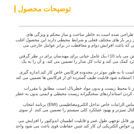
توضیحات محصول
ونیکی طراحی شده است.به خاطر ساخت و ساز محکم و ویژگی های
در زیر بار های مختلف فعلی و شرایط محیطی دارند.این محصول اغلب
کسی که باعث افزایش دوام و محافظت در برابر عوامل خارجی می
یکی از ویژگی های اصلی ایپوکسی پر شده اندوکتور درجه فعلی اشباع آن است. این پارامتر نشان می دهد سطح فعلی که در آن ارزش استحکام کاهش می یابد 10٪،یک عامل حیاتی برای مهندسان برای در نظر گرفتن
د کمک می کند و ثبات کل مدار را تضمین می کند، و آن را به یک
ست تا به طور موثر در محدوده فرکانس خاص کار کند,اندازه گیری
کانس بالا استفاده شود.قابلیت طیف گسترده ای از فرکانس ها تضمین می کند
می کند که محصول سازگار با محیط زیست و بدون مواد خطرناک است، مطابق با مقررات
رده کردن استانداردهای سختگیرانه زیست محیطی و ایمنی بدون به خطر
ویژگی محافظ کننده ایپوکسی پر شده عملکرد آن را افزایش می دهد. در هر دو نسخه محافظ و غیر محافظ موجود است.این محرک را می توان بر اساس الزامات خاص تداخل الکترومغناطیسی (EMI) برنامه انتخاب
ل تمیزتر و بهبود عملکرد کلی سیستم را تضمین می کنند. از سوی
ر قابل توجهی طول عمر و قابلیت اطمینان اندوکتور را افزایش می
تن خواص الکتریکی آن کار کند.چنین حفاظت قوی باعث می شود واحد