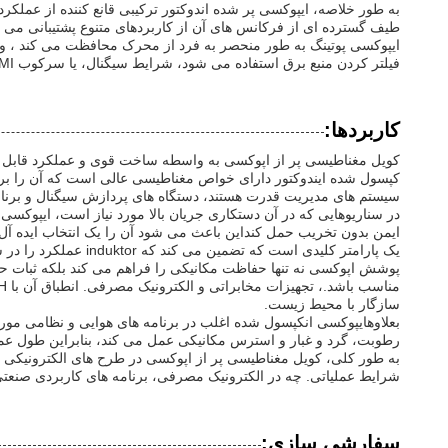
به طور خلاصه، ایپوکسی پر شده اندوکتور ترکیبی قانع کننده از عملکر
طیف گسترده ای از فرکانس های آن از کاربردهای متنوع پشتیبانی می 
ایپوکسی پوتینگ به طور منحصر به فرد از محرک محافظت می کند ، و 
فیلتر کردن منبع برق استفاده می شود، شرایط سیگنال، یا سرکوب EMI، این محرک به عنوان یک انتخاب قابل اعتماد و همه کاره در صنعت برجسته می شود.
کاربردها:
کویل مغناطیسی پر از اپوکسی به واسطه ساخت قوی و عملکرد قابل اع
سیستم های مدیریت قدرت هستند، دستگاه های پردازش سیگنال و برنامه های RF که در آن استحکام ثابت و تداخل الکترومغناطیسی پایین ب
در سناریوهایی که در آن دستکاری جریان بالا مورد نیاز است، ایپوکسی 
یک پارامتر کلیدی است که تضمین می کند که induktor عملکرد را در شرایط حداکثر بار حفظ می کند، بنابراین قابلیت اطمینان را در محیط های سخت افزایش می دهد.
پوشش اپوکسی نه تنها حفاظت مکانیکی را فراهم می کند بلکه ثبات
سازگار با محیط زیست.
بعلاوهایپوکسی انکپسول شده اغلب در برنامه های هوایی و نظامی مور
رطوبت، گرد و غبار و استرس مکانیکی عمل می کند، بنابراین طول عم
به طور کلی، کویل مغناطیسی پر از اپوکسی در طرح های الکترونیکی 
شرایط عملیاتی. چه در الکترونیک مصرفی، برنامه های کاربردی صنعت
سفارشی سازی: