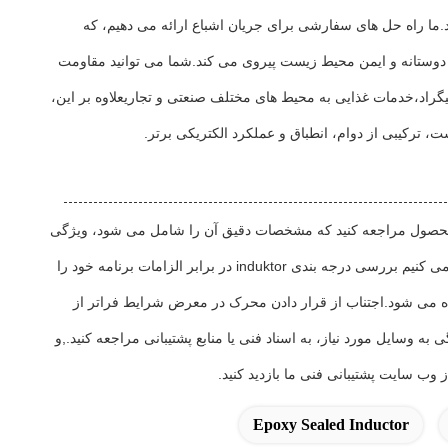
د.ما راه حل های سفارشی برای جریان اشباع ارائه می دهیم، که
طباق طراحی شده است و از استانداردهای سختگیرانه ای مانند RoHS و REACH برای تضمین اجزای دوستانه و ایمن محیط زیست پیروی می کند.شما می توانید مقاومت
رای کار با اطمینان در محدوده وسیع دمای عملیاتی طراحی شده اند، معمولا از -40 درجه سانتیگراد تا +125 درجه سانتیگراد،خدمات غذایی به محیط های مختلف صنعتی و تجاریعلاوه بر این،
ترکیبی از دوام، انطباق و عملکرد الکتریکی برتر.
عات محصول مراجعه کنید که مشخصات دقیق آن را شامل می شود، ویژگی
اگر به کمک در انتخاب محصول، طراحی مدار یا رفع مشکل نیاز دارید، تیم پشتیبانی فنی ما برای ارائه راهنمایی متخصص در دسترس است.ما توصیه می کنیم بررسی درجه بندی induktor در برابر الزامات برنامه خود را
اطمینان حاصل کنید که تکنیک های جوش مناسب در طول مونتاژ برای حفظ یکپارچگی پر کردن اپوکسی و عملکرد induktor استفاده می شود.اجتناب از قرار دادن محرک در معرض شرایط فراتر از
سایل مورد نیاز، به اسناد فنی یا منابع پشتیبانی مراجعه کنید.,و
وب سایت پشتیبانی فنی ما بازدید کنید.
Epoxy Sealed Inductor