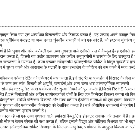
लिए डिज़ाइन किया गया एक अत्यधिक विश्वसनीय और टिकाऊ घटक है।यह उत्पाद अपने मजबूत निर्म
रेरक प्रीमियम फेराइट या अन्य उन्नत चुंबकीय सामग्री से बने एक कोर है, जो इष्टतम चुंबकीय
ान.
ै कि घुमाव और कोर असेंबली एक उच्च गुणवत्ता वाले एपॉक्सी राल में कैप्सूल हैंयह एपॉक्सी इन्क
यु प्रदान करता है, जिससे यह कठोर वातावरण और कठिन अनुप्रयोगों में उपयोग के लिए उपयुक्त है ज
िरक्षित संस्करणों में उपलब्ध है।ढाला प्रकार संवेदनशील इलेक्ट्रॉनिक सर्किट में विद्युत चुम्
र्शन में सुधार करने और आसपास के घटकों के साथ हस्तक्षेप के जोखिम को कम करने में मदद करते
कतम वर्तमान रेटिंग को एम्पियर में मापा जाता है,इसे संतृप्ति या प्रदर्शन में गिरावट के बिना मह
 से काम कर सके, बिजली की आपूर्ति, कन्वर्टर्स,और अन्य उच्च धारा इलेक्ट्रॉनिक उपकरणों.
्सी सील इंडक्टर यूनिट सख्त पर्यावरण और सुरक्षा नियमों को पूरा करती है,जिसमें RoHS (खत
्मित है,इसे निर्माताओं और अंतिम उपयोगकर्ताओं दोनों के लिए एक जिम्मेदार विकल्प बनाना जो स
कैप्सुलेशन, लचीले परिरक्षण विकल्पों और उच्च वर्तमान हैंडलिंग क्षमताओं को एक एकल, विश्वसन
ा और पर्यावरणीय जिम्मेदारी को रेखांकित करता है।चाहे औद्योगिक उपकरणों में प्रयोग किय
विश्वसनीय संचालन प्रदान करती है।
्यक घटक है जो एक उच्च गुणवत्ता वाले, इपॉक्सी कैप्सुलेटेड इंडक्टर समाधान की तलाश में हैं
्सी सील न केवल प्रेरक की रक्षा करता है, बल्कि इसकी विद्युत और यांत्रिक स्थिरता को भ
 उन्नत इलेक्ट्रॉनिक सर्किट डिजाइन के लिए एक आधुनिक, पर्यावरण के अनुकूल विकल्प का प्र