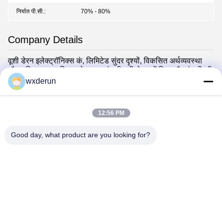
निर्यात पी.सी.:
70% - 80%
Company Details
वूशी डेरन इलेक्ट्रॉनिक्स कं, लिमिटेड सुंदर दृश्यों, विकसित अर्थव्यवस्था
और सुविधाजनक परिवहन के साथ यांग्त्ज़ी नदी डेल्टा में स्थित है।कंपनी की
स्थापना अप्रैल 2004 में हुई थी और अब इसका मासिक उत्पादन 5 मिलियन
wxderun
पीसी उत्पादों का है।यह विभिन्न उच्च आवृत्ति ट्रांसफार्मर, निम्न आवृत्ति
ट्रांसफार्मर, इंडक्टर कॉइल और अन्य इलेक्ट्रॉनिक्स उत्पादों के अनुसंधान
एवं विकास, विनिर्माण और बिक्री में माहिर है।
12:56 PM
वूशी डेरन ने विभिन्न गुणवत्ता प्रबंधन, पर्यावरण प्रबंधन और सुरक्षा उत्पादन
पारित किया है
Good day, what product are you looking for?
Wuxi Derun Electron Co., Ltd
wxderun@188.com