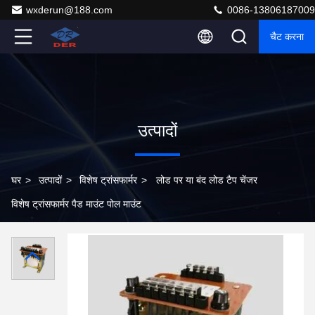
wxderun@188.com
0086-13806187009
चैट करना
उत्पादों
घर
>
उत्पादों
>
विशेष ट्रांसफार्मर
>
लोड पर या बंद लोड टैप चेंजर
विशेष ट्रांसफार्मर पैड माउंट पोल माउंट