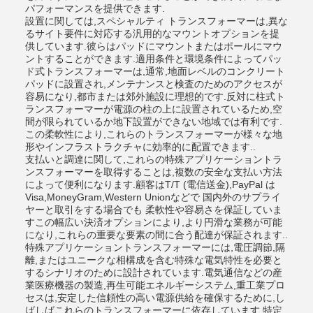
パフォーマンスを提供できます.
設置に関しては,スペシャルティ トランスフォーマーは,異な
るサイト要件に対応する汎用的なマウントオプションを提
供しています.彼らはパッドにマウントまたはポールにマウ
ントすることができます.適用条件と環境条件によってパッ
ド式トランスフォーマーは,通常,地面レベルのコンクリート
パッドに設置され,メンテナンスと検査のためのアクセスが
容易になり,都市または郊外施設に理想的です.反対に柱式ト
ランスフォーマーが電源の柱の上に設置されているため,空
間が限られているか地下設置ができない地域では有利です.
この柔軟性により,これらのトランスフォーマーが様々な地
形やインフラストラクチャに効率的に配置できます..
支払いと調達に関して,これらの特殊アプリケーショントラ
ンスフォーマーを取得することは,複数の安全な支払い方法
によって便利になります.顧客はT/T (電信送金),PayPal は
Visa,MoneyGram,Western Unionなどで 国内外のサプライ
ヤーと取引をする場合でも 柔軟性や容易さを保証していま
すこの幅広い決済オプションにより,より円滑な業務が可能
になり,これらの重要な要素の間に合う配達が保証されます..
特殊アプリケーショントランスフォーマーには,電圧調節,隔
離,またはユニークな相構成を含む特殊な電気特性を必要と
するシナリオのために設計されています.電気通信などの産
業医療機器の製造,再生可能エネルギーシステム,重工業プロ
セスは,安定した信頼性の高い電源供給を確保するために,し
ばしばこれらのトランスフォーマーに依存しています.特定