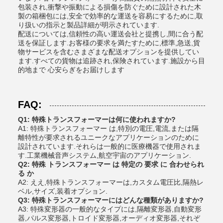
包装され,衝撃や振動による損傷を防ぐために設計された木
製の箱梱包には,安全で効率的な運送を容易にするために,取
り扱いの指示と製品詳細が明示されています.
配送については,信頼性の高い運送会社と提携し,間に合う配
送を保証します.お客様の要求を満たすために,標準,急送,貨
物サービスを含むさまざまな配送オプションを提供してい
ます.すべての貨物は追跡され,保険されています.施設から目
的地まで 心安らぎをお届けします
FAQ:
Q1: 特殊トランスフォーマーは何に使われますか?
A1: 特殊トランスフォーマー は,特別の電圧,電流,または隔
離特性が要求されるユニークなアプリケーションのために
設計されています.それらは一般的に医療機器で使用されま
す.工業機械音声システム,航空宇宙のアプリケーション.
Q2: 特殊 トランスフォーマー は 特定の 要求 に 合わせられ
る か
A2: ええ,特殊トランスフォーマーは,カスタム電圧比,隔熱レ
ベル,サイズ,装着オプション.
Q3: 特殊トランスフォーマーにはどんな種類がありますか?
A3: 特殊変形器の一般的なタイプには,隔離変形器,自動変形
器,パルス変形器,トロイド変形器,オーディオ変形器,それぞ