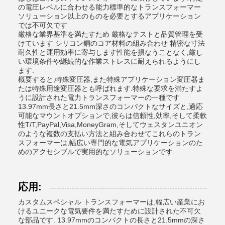
の電圧レベルに合わせる能力標準的なトランスフォーマー
ソリューション以上のものを必要とするアプリケーション
では不可欠です
厳格な業界基準を満たすため 厳格なテストと品質管理を受
けています シリコン鋼のコア材料の組み合わせ 精密な寸法
耐久性と運用効率に寄与します性能を損なうことなく,厳し
い環境条件や継続的な作業ストレスに耐えられるようにし
ます.
概要すると,特殊変圧器,また特殊アプリケーション変圧器ま
たは特殊用途変圧器とも呼ばれます.特殊な要求を満たすよ
うに設計された電力トランスフォーマーの一種です
13.97mm長さと21.5mm深さのコンパクトなサイズと,適応
可能なマウントオプションで,彼らは信頼性,効率,そして柔軟
性T/T,PayPal,Visa,MoneyGram,そしてウェスタンユニオン
のような複数の支払い方法と組み合わせてこれらのトラン
スフォーマーは,幅広い専門的な電気アプリケーションのた
めのアクセシブルで実用的なソリューションです.
応用:
カスタムスペシャル トランスフォーマーは,幅広い産業にお
けるユニークな電気要件を満たすために設計された不可欠
な部品です. 13.97mmのコンパクトの長さと21.5mmの深さ