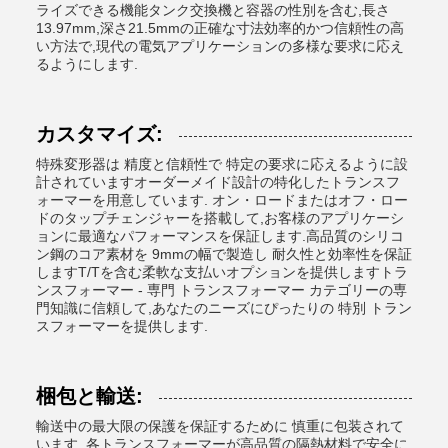
ライズできる機能タンク交換機と容器の性別を含む,長さ
13.97mm,深さ21.5mmの正確な寸法効率的かつ信頼性の高
い方法で,現代の電気アプリケーションの多様な要求に応え
るようにします.
カスタマイズ:
特殊変形器は 精度と信頼性で 特定の要求に応えるように設
計されていますオーダーメイド設計の特化したトランスフ
ォーマーを用意しています. オン・ロードまたはオフ・ロー
ドのタップチェンジャーを搭載して,お客様のアプリケーシ
ョンに最適なパフォーマンスを保証します.高品質のシリコ
ン鋼のコア素材を 9mmの幅で製造し 耐久性と効率性を保証
しますT/Tを含む柔軟な支払いオプションを提供しますトラ
ンスフォーマー - 専門 トランスフォーマー カテゴリーの専
門知識に信頼して,あなたのニーズにぴったりの 特別 トラン
スフォーマーを提供します.
梱包と輸送:
輸送中の最大限の保護を保証するために 慎重に包装されて
います. 各トランスフォーマーが高品質の隔熱材料で安全に