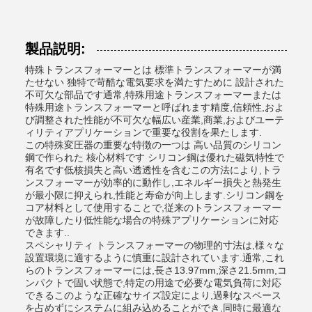
製品説明:
特殊トランスフォーマーとは 標準トランスフォーマーが満
たせない 独特で苛酷な電気要求を満たすために 設計された
不可欠な部品です通常,特殊用途トランスフォーマーまたは
特殊用途トランスフォーマーと呼ばれます精度,信頼性,およ
び調整された性能が不可欠な幅広い産業,商業,およびユーテ
ィリティアプリケーションで重要な役割を果たします.
この特殊変圧器の重要な特徴の一つは 高い品質のシリコン
鋼で作られた 核心材料です シリコン鋼は優れた磁気特性で
有名です低核損失と高い透透性を含むこの方法により,トラ
ンスフォーマーが効率的に動作し,エネルギー損失と熱発生
が最小限に抑えられ,性能と寿命が向上します.シリコン鋼を
コア材料として使用することで,従来のトランスフォーマー
が故障したり低性能な場合の特殊アプリケーションに対応
できます..
スペシャリティ トランスフォーマーの物理的寸法は,様々な
設置環境に適するように慎重に設計されています.通常,これ
らのトランスフォーマーには,長さ13.97mm,深さ21.5mm,コ
ンパクトで固い状態で,特定の用途で必要な電気負荷に対応
できるこのような正確なサイズ設定により,過剰なスペース
を占めずにシステムに組み込めることができ,同時に最適な