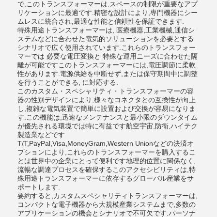
で,このトランスフォーマーは,スペースの制限が重要なアプ
リケーションに最適です.精密な設計により,専門機器にシー
ムレスに統合され,最適な性能と信頼性を保証できます.
特殊用途トランスフォーマーは, 医療機器,工業機械,通信シ
ステムなどに合わせた電気的ソリューションを必要とする
シナリオで広く使用されています.これらのトランスフォー
マーでは 必要な電圧変換と 特殊な運用ニーズに合わせた隔
離が可能ですこのトランスフォーマーには,電圧調節に柔軟
性があります.電源供給を中断せず,または保守期間中に調整
を行うことができる, に対応する.
このカスタム・スペシャリティ・トランスフォーマーの容
器の性別デザインにより,様々なコネクタとの互換性が向上
し,複雑な電気装置で簡単に設置および交換が容易になりま
す.この機能は,迅速なメンテナンスと最小限のダウンタイム
が優先される環境では特に有益です航空宇宙,防衛,ハイテク
製造業などです
T/T,PayPal,Visa,MoneyGram,Western Unionなどの決済オ
プションにより,これらのトランスフォーマーを購入するこ
とは世界中の企業にとって便利です地理的位置に関係なく,
流暢な調達プロセスを確保するこのアクセシビリティは,特
殊用途トランスフォーマーに依存するグローバル産業をサ
ポートします.
要約すると,カスタムスペシャリティトランスフォーマーは,
コンパクトな電子機器から大規模産業システムまで,多数の
アプリケーションの機会とシナリオで不可欠です.パーソナ