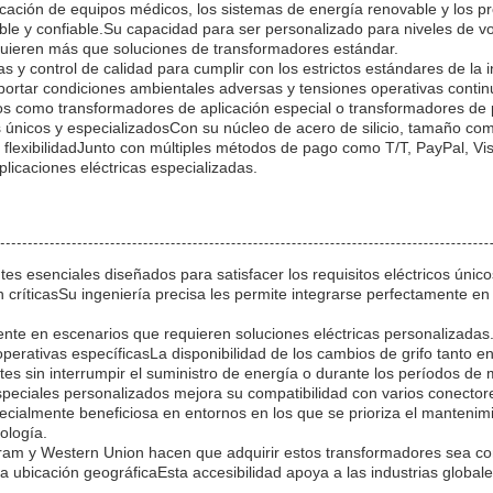
bricación de equipos médicos, los sistemas de energía renovable y los
ble y confiable.Su capacidad para ser personalizado para niveles de vo
quieren más que soluciones de transformadores estándar.
 control de calidad para cumplir con los estrictos estándares de la i
oportar condiciones ambientales adversas y tensiones operativas conti
s como transformadores de aplicación especial o transformadores de pr
os únicos y especializadosCon su núcleo de acero de silicio, tamaño 
a,y flexibilidadJunto con múltiples métodos de pago como T/T, PayPal
licaciones eléctricas especializadas.
s esenciales diseñados para satisfacer los requisitos eléctricos únic
n críticasSu ingeniería precisa les permite integrarse perfectamente e
ente en escenarios que requieren soluciones eléctricas personalizada
operativas específicasLa disponibilidad de los cambios de grifo tanto
justes sin interrumpir el suministro de energía o durante los períodos d
eciales personalizados mejora su compatibilidad con varios conectores,
pecialmente beneficiosa en entornos en los que se prioriza el mantenim
ología.
ram y Western Union hacen que adquirir estos transformadores sea co
 ubicación geográficaEsta accesibilidad apoya a las industrias globa