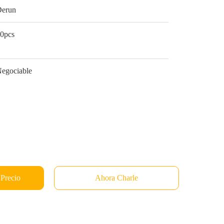
Derun
0pcs
egociable
 Precio
Ahora Charle