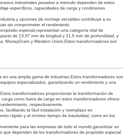
 procesos industriales pesados a menudo dependen de estos
ltaje específicos, capacidades de carga y condiciones
ndustria.y opciones de montaje versátiles contribuye a su
nuas sin comprometer el rendimiento.
opósito especial,representan una categoría vital de
compacto de 13,97 mm de longitud y 21,5 mm de profundidad, y
, Visa, MoneyGram y Western Union,Estos transformadores son
os en una amplia gama de industrias.Estos transformadores son
n equipos especializados, garantizando un rendimiento y una
s.Estos transformadores proporcionan la transformación de
 en carga como fuera de carga en estos transformadores ofrece
e mantenimiento, respectivamente.
 facilitando la fácil instalación y reemplazo en
iento rápido y el mínimo tiempo de inactividad, como en los
nveniente para las empresas de todo el mundo,garantizar un
les que dependen de los transformadores de propósito especial