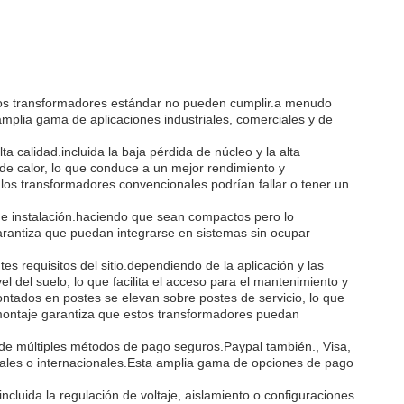
 los transformadores estándar no pueden cumplir.a menudo
mplia gama de aplicaciones industriales, comerciales y de
a calidad.incluida la baja pérdida de núcleo y la alta
de calor, lo que conduce a un mejor rendimiento y
 los transformadores convencionales podrían fallar o tener un
de instalación.haciendo que sean compactos pero lo
arantiza que puedan integrarse en sistemas sin ocupar
es requisitos del sitio.dependiendo de la aplicación y las
del suelo, lo que facilita el acceso para el mantenimiento y
ontados en postes se elevan sobre postes de servicio, lo que
de montaje garantiza que estos transformadores puedan
 de múltiples métodos de pago seguros.Paypal también., Visa,
nales o internacionales.Esta amplia gama de opciones de pago
ncluida la regulación de voltaje, aislamiento o configuraciones