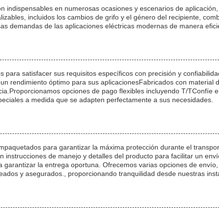
n indispensables en numerosas ocasiones y escenarios de aplicación,
alizables, incluidos los cambios de grifo y el género del recipiente, 
as demandas de las aplicaciones eléctricas modernas de manera eficien
 para satisfacer sus requisitos específicos con precisión y confiabil
un rendimiento óptimo para sus aplicacionesFabricados con material de
cia.Proporcionamos opciones de pago flexibles incluyendo T/TConfíe e
peciales a medida que se adapten perfectamente a sus necesidades.
paquetados para garantizar la máxima protección durante el transpor
instrucciones de manejo y detalles del producto para facilitar un envío
a garantizar la entrega oportuna. Ofrecemos varias opciones de envío, 
streados y asegurados., proporcionando tranquilidad desde nuestras inst