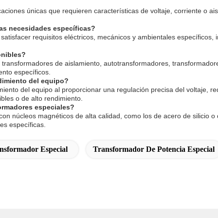
ciones únicas que requieren características de voltaje, corriente o ai
las necesidades específicas?
tisfacer requisitos eléctricos, mecánicos y ambientales específicos, in
onibles?
 transformadores de aislamiento, autotransformadores, transformadore
ento específicos.
dimiento del equipo?
nto del equipo al proporcionar una regulación precisa del voltaje, redu
ibles o de alto rendimiento.
sformadores especiales?
 núcleos magnéticos de alta calidad, como los de acero de silicio o de
es específicas.
nsformador Especial
Transformador De Potencia Especial