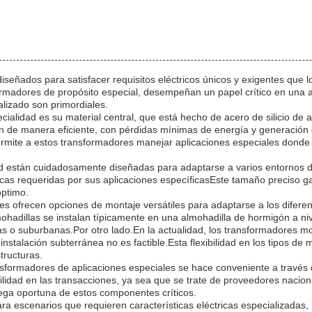
señados para satisfacer requisitos eléctricos únicos y exigentes que
rmadores de propósito especial, desempeñan un papel crítico en una a
nalizado son primordiales.
alidad es su material central, que está hecho de acero de silicio de alt
n de manera eficiente, con pérdidas mínimas de energía y generación 
permite a estos transformadores manejar aplicaciones especiales donde
ad están cuidadosamente diseñadas para adaptarse a varios entornos 
icas requeridas por sus aplicaciones específicasEste tamaño preciso g
óptimo.
es ofrecen opciones de montaje versátiles para adaptarse a los diferent
dillas se instalan típicamente en una almohadilla de hormigón a nivel 
nas o suburbanas.Por otro lado.En la actualidad, los transformadores m
instalación subterránea no es factible.Esta flexibilidad en los tipos 
tructuras.
ansformadores de aplicaciones especiales se hace conveniente a través
ilidad en las transacciones, ya sea que se trate de proveedores nacio
trega oportuna de estos componentes críticos.
 escenarios que requieren características eléctricas especializadas, i