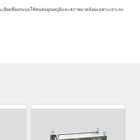
ามละเอียดที่ออกแบบให้ทนต่ออุณหภูมิและสภาพแวดล้อมเฉพาะเจาะจง.