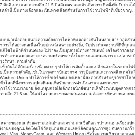
เมตรและความลึก 21.5 มิลลิเมตร และตัวเลือกการติดตั้งที่ปรับปรุงได้แล
ล่านี้เป็นทางเลือกและเป็นทางเลือกสําหรับการใช้งานไฟฟ้าที่เชี่ยวชาญ.
กแบบมาเพื่อตอบสนองความต้องการไฟฟ้าที่แตกต่างกันในหลายสาขาอุตสาหกรรมเค
ด้อย่างต่อเนื่องในอุปกรณ์เฉพาะอย่างยิ่ง, รับประกันผลงานที่ดีที่สุดและ
แก้ไขไฟฟ้าที่กําหนดเอง ไม่ว่าจะเป็นอุปกรณ์ทางการแพทย์ เครื่องจักรกลอ
การทํางานเฉพาะเจาะจงความพร้อมของทั้งในภาระและนอกภาระ แปลกระป๋อง
ุงรักษา, ตามลําดับ
ากันได้ดีกับเครื่องเชื่อมต่าง ๆ ทําให้การติดตั้งและเปลี่ยนง่ายในระบบไฟ
น้อยเป็นความสําคัญเช่นในภาคการบินอวกาศ การป้องกันและการผลิตเทคโนโ
estern Union ทําให้การซื้อเครื่องแปลงเหล่านี้สะดวกสําหรับธุรกิจทั่วโล
ั่วโลกที่พึ่งพาการแปลงพิเศษเพื่อรักษาการดําเนินงานของพวกเขา
การใช้งานมากมาย ตั้งแต่อุปกรณ์อิเล็กทรอนิกส์ขนาดเล็กถึงระบบอุตสาหกรร
มลึก 21.5 มม.ให้แน่ใจว่าพวกเขาตอบสนองความต้องการที่หลากหลายของแอพล
พาะของคุณ ด้วยความแม่นยําและความน่าเชื่อถือเรานําเสนอ เครื่องแปลง
บการใช้งานของคุณผลิตโดยใช้วัสดุแกนสแตนเลสซิลิคอนคุณภาพสูง กับความก
 Paypal, Visa, MoneyGram, และ Western Union เชื่อใจความเชี่ยวชาญของเร