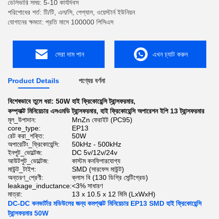
ডেলিভারি সময়: 5-10 কার্যদিবস
পরিশোধের শর্ত: টি/টি, এল/সি, পেপ্যাল, ওয়েস্টার্ন ইউনিয়ন
যোগানের ক্ষমতা: প্রতি মাসে 100000 পিসিএস
সেরা দাম পান
এখন চ্যাট করুন
Product Details
পণ্যের বর্ণনা
বিশেষভাবে তুলে ধরা:
50W হাই ফ্রিকোয়েন্সি ট্রান্সফরমার
,
কম্প্যাক্ট মিনিয়েচার এসএমডি ট্রান্সফরমার
,
হাই ফ্রিকোয়েন্সি অপারেশন ইপি 13 ট্রান্সফরমার
মূল_উপাদান:
MnZn ফেরাইট (PC95)
core_type:
EP13
রেট করা_শক্তি:
50W
অপারেটিং_ফ্রিকোয়েন্সি:
50kHz - 500kHz
ইনপুট_ভোল্টেজ:
DC 5v/12v/24v
আউটপুট_ভোল্টেজ:
কাস্টম কনফিগারযোগ্য
মাউন্ট_টাইপ:
SMD (সারফেস মাউন্ট)
অন্তরণ_শ্রেণী:
ক্লাস বি (130 ডিগ্রি সেন্টিগ্রেড)
leakage_inductance:
<3% সাধারণ
মাত্রা:
13 x 10.5 x 12 মিমি (LxWxH)
DC-DC কনভার্টার মডিউলের জন্য কমপ্যাক্ট মিনিয়েচার EP13 SMD হাই ফ্রিকোয়েন্সি
ট্রান্সফরমার 50W