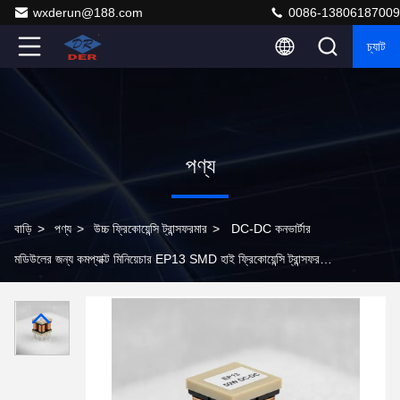
wxderun@188.com
0086-13806187009
চ্যাট
পণ্য
বাড়ি
>
পণ্য
>
উচ্চ ফ্রিকোয়েন্সি ট্রান্সফরমার
>
DC-DC কনভার্টার
মডিউলের জন্য কমপ্যাক্ট মিনিয়েচার EP13 SMD হাই ফ্রিকোয়েন্সি ট্রান্সফরমার
50W