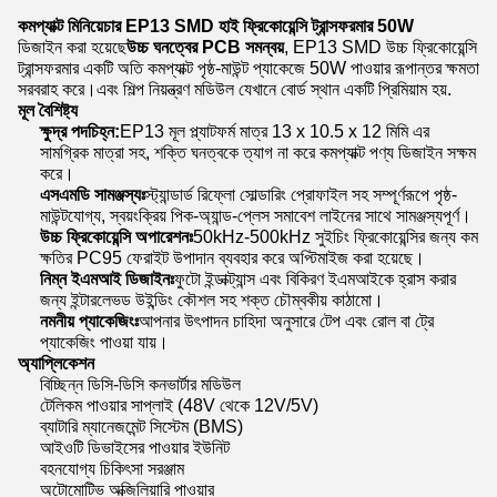
কমপ্যাক্ট মিনিয়েচার EP13 SMD হাই ফ্রিকোয়েন্সি ট্রান্সফরমার 50W
ডিজাইন করা হয়েছে
উচ্চ ঘনত্বের PCB সমন্বয়
, EP13 SMD উচ্চ ফ্রিকোয়েন্সি
ট্রান্সফরমার একটি অতি কমপ্যাক্ট পৃষ্ঠ-মাউন্ট প্যাকেজে 50W পাওয়ার রূপান্তর ক্ষমতা
সরবরাহ করে।এবং শিল্প নিয়ন্ত্রণ মডিউল যেখানে বোর্ড স্থান একটি প্রিমিয়াম হয়.
মূল বৈশিষ্ট্য
ক্ষুদ্র পদচিহ্ন:
EP13 মূল প্ল্যাটফর্ম মাত্র 13 x 10.5 x 12 মিমি এর
সামগ্রিক মাত্রা সহ, শক্তি ঘনত্বকে ত্যাগ না করে কমপ্যাক্ট পণ্য ডিজাইন সক্ষম
করে।
এসএমডি সামঞ্জস্যঃ
স্ট্যান্ডার্ড রিফ্লো সোল্ডারিং প্রোফাইল সহ সম্পূর্ণরূপে পৃষ্ঠ-
মাউন্টযোগ্য, স্বয়ংক্রিয় পিক-অ্যান্ড-প্লেস সমাবেশ লাইনের সাথে সামঞ্জস্যপূর্ণ।
উচ্চ ফ্রিকোয়েন্সি অপারেশনঃ
50kHz-500kHz সুইচিং ফ্রিকোয়েন্সির জন্য কম
ক্ষতির PC95 ফেরাইট উপাদান ব্যবহার করে অপ্টিমাইজ করা হয়েছে।
নিম্ন ইএমআই ডিজাইনঃ
ফুটো ইন্ডাক্ট্যান্স এবং বিকিরণ ইএমআইকে হ্রাস করার
জন্য ইন্টারলেভড উইন্ডিং কৌশল সহ শক্ত চৌম্বকীয় কাঠামো।
নমনীয় প্যাকেজিংঃ
আপনার উৎপাদন চাহিদা অনুসারে টেপ এবং রোল বা ট্রে
প্যাকেজিং পাওয়া যায়।
অ্যাপ্লিকেশন
বিচ্ছিন্ন ডিসি-ডিসি কনভার্টার মডিউল
টেলিকম পাওয়ার সাপ্লাই (48V থেকে 12V/5V)
ব্যাটারি ম্যানেজমেন্ট সিস্টেম (BMS)
আইওটি ডিভাইসের পাওয়ার ইউনিট
বহনযোগ্য চিকিৎসা সরঞ্জাম
অটোমোটিভ অক্জিলিয়ারি পাওয়ার