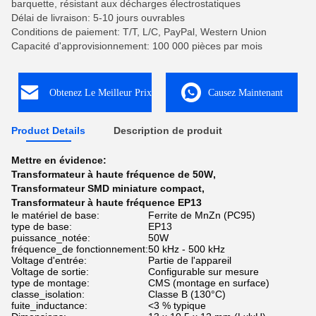
barquette, résistant aux décharges électrostatiques
Délai de livraison: 5-10 jours ouvrables
Conditions de paiement: T/T, L/C, PayPal, Western Union
Capacité d'approvisionnement: 100 000 pièces par mois
Obtenez Le Meilleur Prix
Causez Maintenant
Product Details
Description de produit
Mettre en évidence:
Transformateur à haute fréquence de 50W
,
Transformateur SMD miniature compact
,
Transformateur à haute fréquence EP13
le matériel de base:
Ferrite de MnZn (PC95)
type de base:
EP13
puissance_notée:
50W
fréquence_de fonctionnement:
50 kHz - 500 kHz
Voltage d'entrée:
Partie de l'appareil
Voltage de sortie:
Configurable sur mesure
type de montage:
CMS (montage en surface)
classe_isolation:
Classe B (130°C)
fuite_inductance:
<3 % typique