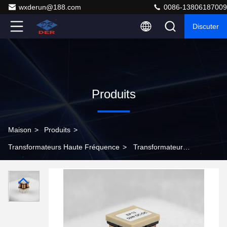
wxderun@188.com
0086-13806187009
Discuter
Produits
Maison
>
Produits
>
Transformateurs Haute Fréquence
>
Transformateur à
haute fréquence SMD compact miniature EP13 50 W
pour modules de conversion CC-DC