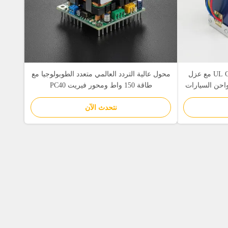
محول عالي التردد معتمد من UL CE مع عزل
محول عالية التردد العالمي متعدد الطوبولوجيا مع
 400 واط لشواحن السيارات
طاقة 150 واط ومحور فيريت PC40
نتحدث الآن