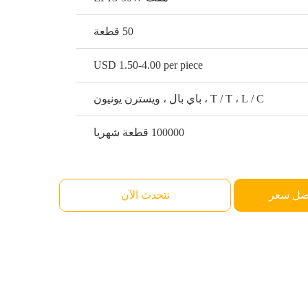
50 قطعة
USD 1.50-4.00 per piece
T / T ، L / C ، باي بال ، ويسترن يونيون
100000 قطعة شهريا
ضل سعر
نتحدث الآن