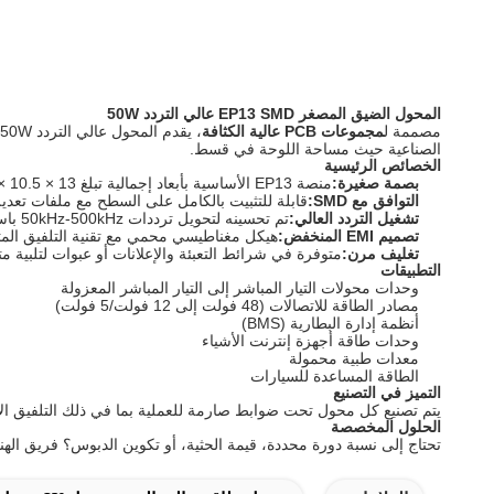
المحول الضيق المصغر EP13 SMD عالي التردد 50W
مصممة ل
مجموعات PCB عالية الكثافة
الصناعية حيث مساحة اللوحة في قسط.
الخصائص الرئيسية
بصمة صغيرة:
منصة EP13 الأساسية بأبعاد إجمالية تبلغ 13 × 10.5 × 12 مم فقط، مما يتيح تصميمات منتجات صغيرة دون التضحية بكثافة الطاقة.
التوافق مع SMD:
قابلة للتثبيت بالكامل على السطح مع ملفات تعديلي
تشغيل التردد العالي:
تم تحسينه لتحويل ترددات 50kHz-500kHz باستخدام مادة PC95 الفيريت ذات الخسارة المنخفضة.
تصميم EMI المنخفض:
هيكل مغناطيسي محمي مع تقنية التلفيق المتداخلة ل
تغليف مرن:
متوفرة في شرائط التعبئة والإعلانات أو عبوات لتلبية مت
التطبيقات
وحدات محولات التيار المباشر إلى التيار المباشر المعزولة
مصادر الطاقة للاتصالات (48 فولت إلى 12 فولت/5 فولت)
أنظمة إدارة البطارية (BMS)
وحدات طاقة أجهزة إنترنت الأشياء
معدات طبية محمولة
الطاقة المساعدة للسيارات
التميز في التصنيع
يتم تصنيع كل محول تحت ضوابط صارمة للعملية بما في ذلك التلفيق الآلي، والانتهاءات التي تم تجاهلها بالليزر، وا
الحلول المخصصة
تحتاج إلى نسبة دورة محددة، قيمة الحثية، أو تكوين الدبوس؟ فريق اله