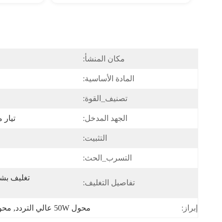
مكان المنشأ:
المادة الأساسية:
تصنيف_القوة:
الجهد المدخل:
تيار مستمر 5 ف
التثبيت:
التسرب_الحث:
تفاصيل التغليف:
محول 50W عالي التردد
, 
محول SMD م
إبراز: