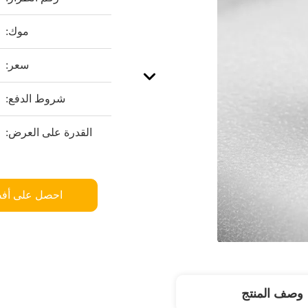
موك:
سعر:
شروط الدفع:
القدرة على العرض:
احصل على أف
وصف المنتج