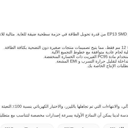
، يقدم المحول عالي التردد EP13 SMD 50W من قدرة تحويل الطاقة في حزمة سطحية ضيقة ل
ة لحام عادية متوافقة مع خطوط التجميع الآلية.
تقليل حرارة التسرب و EMI المشعة.
طلبات الإنتاج الخاصة بك.
لاختبار الكهربائي بنسبة 100٪.التعبئة الآمنة لـ ESD تضمن التعامل بدون قلق في خط إنتاج SMT الخاص بك.
ندسة لدينا يمكن أن النماذج الأولية بسرعة إصدارات مخصصة لتتناسب مع متطلبات