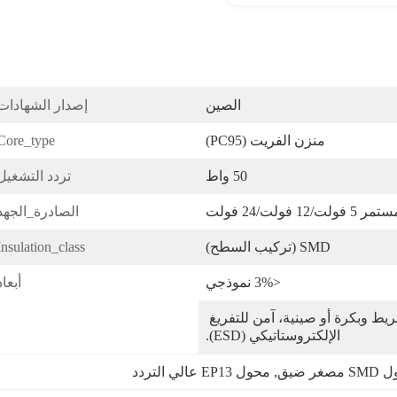
الصين
إصدار الشهادات
منزن الفريت (PC95)
Core_type:
50 واط
تردد التشغيل
ولت/12 فولت/24 فولت
الصادرة_الجهد
SMD (تركيب السطح)
Insulation_class:
<3% نموذجي
أبعاد
تغليف بشريط وبكرة أو صينية، آمن للتفريغ 
الإلكتروستاتيكي (ESD).
صغر ضيق
, 
محول EP13 عالي التردد