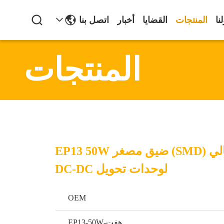
نا
المنتجات
القضايا
أخبار
اتصل بنا
المنتجات
محول التردد العالي (SMD) ضيق مصغر EP13 50W
لوحدات تحويل DC-DC
OEM
هفت-EP13-50W