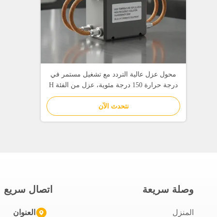
محول عزل عالية التردد مع تشغيل مستمر في
درجة حرارة 150 درجة مئوية، عزل من الفئة H
(180 درجة مئوية) وعزل 3000 فاكس لمعدات
غاز النفط
نتحدث الآن
وصلة سريعة
اتصال سريع
المنزل
العنوان