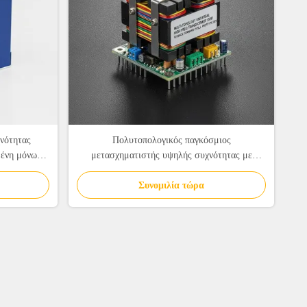
νότητας
Πολυτοπολογικός παγκόσμιος
μένη μόνωση
μετασχηματιστής υψηλής συχνότητας με
φορτιστές
ονομαστική ισχύ 150W και πυρήνα φεριτίνης
Συνομιλία τώρα
PC40