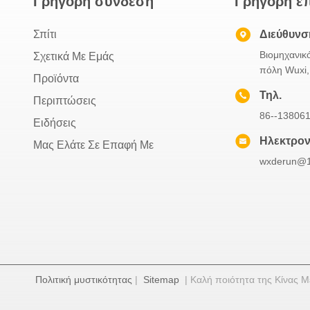
Γρήγορη σύνδεση
Γρήγορη επ
Σπίτι
Διεύθυνσ
Βιομηχανικ
Σχετικά Με Εμάς
πόλη Wuxi,
Προϊόντα
Τηλ.
Περιπτώσεις
86--13806
Ειδήσεις
Ηλεκτρον
Μας Ελάτε Σε Επαφή Με
wxderun@
Πολιτική μυστικότητας
|
Sitemap
| Καλή ποιότητα της Κίνας Μ