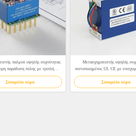
ιστής παλμού υψηλής συχνότητας
Μετασχηματιστής υψηλής συχ
ορη παράδοση πύλης με τριπλή
πιστοποιημένος UL CE με ενισχυ
ένη έξοδο και εξαιρετικά χαμηλή
και ονομαστική ισχύ 400W για 
χωρητικότητα ζεύξης
Συνομιλία τώρα
ηλεκτρικών οχημάτων
Συνομιλία τώρα