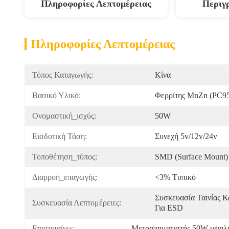
Πληροφορίες Λεπτομέρειας
Περιγ
Πληροφορίες Λεπτομέρειας
Τόπος Καταγωγής:
Κίνα
Βασικό Υλικό:
Φερρίτης MnZn (PC9
Ονομαστική_ισχύς:
50W
Εισδοτική Τάση:
Συνεχή 5v/12v/24v
Τοποθέτηση_τύπος:
SMD (Surface Mount)
Διαρροή_επαγωγής:
<3% Τυπικό
Συσκευασία Ταινίας Κ
Συσκευασία Λεπτομέρειες:
Για ESD
Επισημαίνω:
Μετασχηματιστής 50W υψηλή