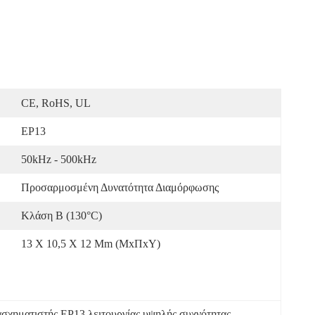
CE, RoHS, UL
ΕΡ13
50kHz - 500kHz
Προσαρμοσμένη Δυνατότητα Διαμόρφωσης
Κλάση Β (130°C)
13 X 10,5 X 12 Mm (ΜxΠxΥ)
ασχηματιστής EP13 λειτουργίας υψηλής συχνότητας