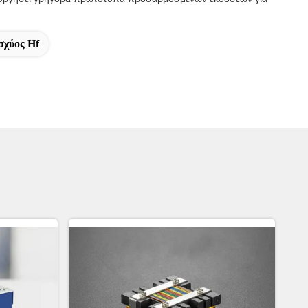
σχύος Hf