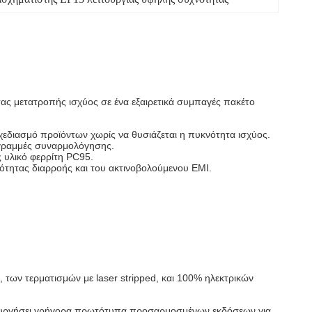
ς μετατροπής ισχύος σε ένα εξαιρετικά συμπαγές πακέτο
χεδιασμό προϊόντων χωρίς να θυσιάζεται η πυκνότητα ισχύος.
 γραμμές συναρμολόγησης.
 υλικό φερρίτη PC95.
ότητας διαρροής και του ακτινοβολούμενου EMI.
των τερματισμών με laser stripped, και 100% ηλεκτρικών
μιουργήσει γρήγορα πρωτότυπα προσαρμοσμένων εκδόσεων για