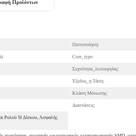
ραφή Προϊόντων
Πιστοποίηση:
5)
Core_type:
Συχνότητα_λειτουργίας:
Έξοδος_η Τάση:
Κλάση Μόνωσης:
Διαστάσεις:
αι Ρολού Ή Δίσκου, Ασφαλής 
ς συχνότητας
, 
συμπαγής μικροσκοπικός μετασχηματιστής SMD
, 
μετ