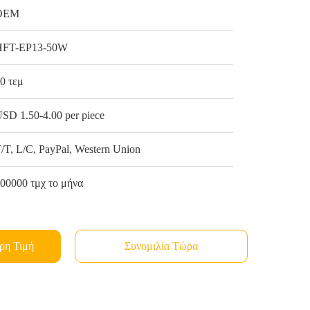
OEM
HFT-EP13-50W
0 τεμ
SD 1.50-4.00 per piece
/T, L/C, PayPal, Western Union
00000 τμχ το μήνα
ρη Τιμή
Συνομιλία Τώρα