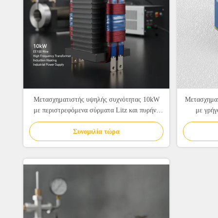
Μετασχηματιστής υψηλής συχνότητας 10kW
Μετασχηματ
με περιστρεφόμενα σύρματα Litz και πυρήνα
με γρήγ
EE100 για βιομηχανική τροφοδοσία
απομονωμ
Συνομιλία τώρα