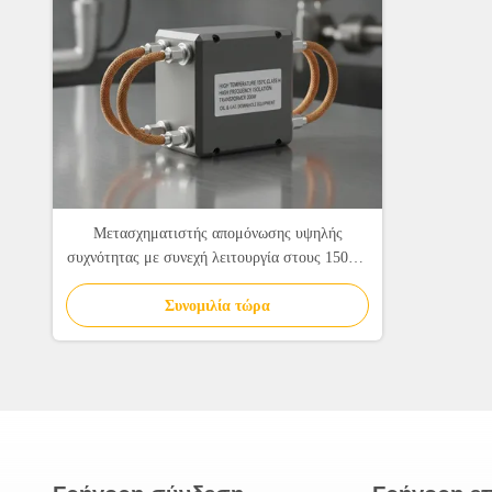
Μετασχηματιστής απομόνωσης υψηλής
συχνότητας με συνεχή λειτουργία στους 150°C,
μόνωση κλάσης H (180°C) και μόνωση 3000
VAC για εξοπλισμό πετρελαιοειδών οπών
Συνομιλία τώρα