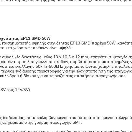
υχνότητας EP13 SMD 50W
 μετασχηματιστής υψηλής συχνότητας EP13 SMD παρέχει 50W ικανότητα
που το χώρο των πινάκων είναι υψηλό.
συνολικές διαστάσεις μόλις 13 x 10,5 x 12 mm, επιτρέπει συμπαγές σ
οιημένα προφίλ συγκόλλησης reflow, συμβατά με αυτοματοποιημένες
χνότητες εναλλαγής 50kHz-500kHz χρησιμοποιώντας χαμηλής απώλειας
τεχνική ενδιάμεσης περιστροφής για την ελαχιστοποίηση της επαγωγικ
ι κυλίνδρου ή δίσκου για να ταιριάζει στις απαιτήσεις παραγωγής σας.
(48V έως 12V/5V)
 διαδικασίας, συμπεριλαμβανομένου του αυτοματοποιημένου τυλιγμού, 
χίας χειρισμό στην γραμμή παραγωγής SMT.
ικότητας ή διαμόρφωση καρφίτ; Η ομάδα μηχανικών μας μπορεί να δη