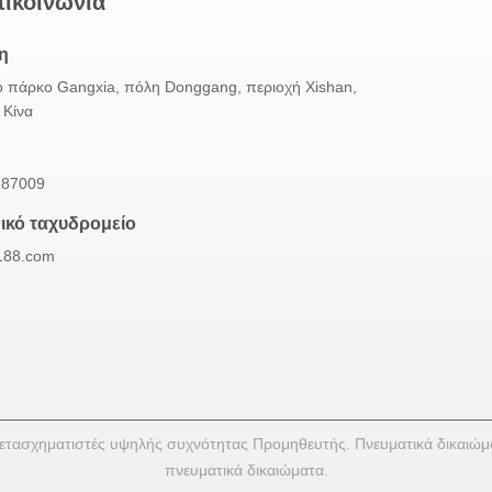
ικοινωνία
η
ό πάρκο Gangxia, πόλη Donggang, περιοχή Xishan,
 Κίνα
187009
ικό ταχυδρομείο
188.com
ετασχηματιστές υψηλής συχνότητας Προμηθευτής. Πνευματικά δικαιώματ
πνευματικά δικαιώματα.