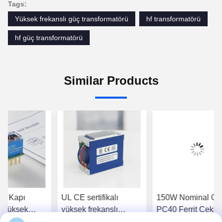
Tags:
Yüksek frekanslı güç transformatörü
hf transformatörü
hf güç transformatörü
Similar Products
lim Kapı
UL CE sertifikalı
150W Nominal Gü
 Yüksek
yüksek frekanslı
PC40 Ferrit Çekird
ı Darbe
transformatör
Çoklu Topolojili