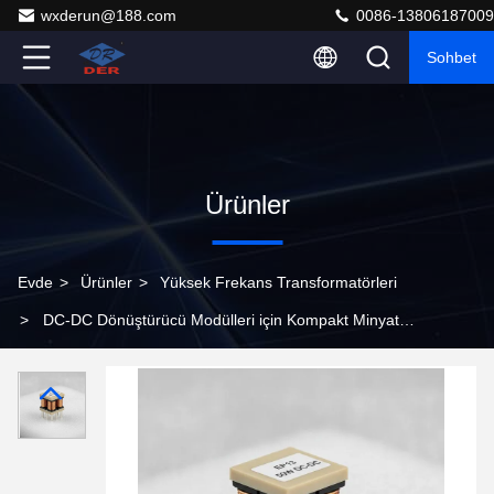
wxderun@188.com
0086-13806187009
Sohbet
Ürünler
Evde
>
Ürünler
>
Yüksek Frekans Transformatörleri
>
DC-DC Dönüştürücü Modülleri için Kompakt Minyatür
EP13 SMD Yüksek Frekans Transformatörü 50W