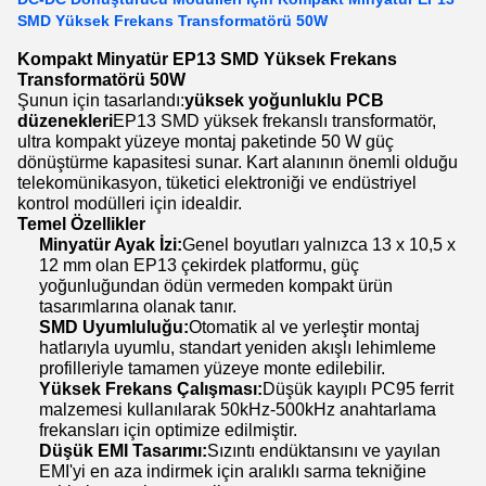
SMD Yüksek Frekans Transformatörü 50W
Kompakt Minyatür EP13 SMD Yüksek Frekans
Transformatörü 50W
Şunun için tasarlandı:
yüksek yoğunluklu PCB
düzenekleri
EP13 SMD yüksek frekanslı transformatör,
ultra kompakt yüzeye montaj paketinde 50 W güç
dönüştürme kapasitesi sunar. Kart alanının önemli olduğu
telekomünikasyon, tüketici elektroniği ve endüstriyel
kontrol modülleri için idealdir.
Temel Özellikler
Minyatür Ayak İzi:
Genel boyutları yalnızca 13 x 10,5 x
12 mm olan EP13 çekirdek platformu, güç
yoğunluğundan ödün vermeden kompakt ürün
tasarımlarına olanak tanır.
SMD Uyumluluğu:
Otomatik al ve yerleştir montaj
hatlarıyla uyumlu, standart yeniden akışlı lehimleme
profilleriyle tamamen yüzeye monte edilebilir.
Yüksek Frekans Çalışması:
Düşük kayıplı PC95 ferrit
malzemesi kullanılarak 50kHz-500kHz anahtarlama
frekansları için optimize edilmiştir.
Düşük EMI Tasarımı:
Sızıntı endüktansını ve yayılan
EMI'yi en aza indirmek için aralıklı sarma tekniğine