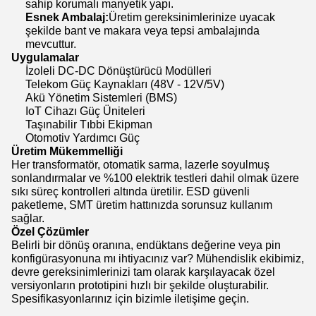
sahip korumalı manyetik yapı.
Esnek Ambalaj:
Üretim gereksinimlerinize uyacak
şekilde bant ve makara veya tepsi ambalajında ​​
mevcuttur.
Uygulamalar
İzoleli DC-DC Dönüştürücü Modülleri
Telekom Güç Kaynakları (48V - 12V/5V)
Akü Yönetim Sistemleri (BMS)
IoT Cihazı Güç Üniteleri
Taşınabilir Tıbbi Ekipman
Otomotiv Yardımcı Güç
Üretim Mükemmelliği
Her transformatör, otomatik sarma, lazerle soyulmuş
sonlandırmalar ve %100 elektrik testleri dahil olmak üzere
sıkı süreç kontrolleri altında üretilir. ESD güvenli
paketleme, SMT üretim hattınızda sorunsuz kullanım
sağlar.
Özel Çözümler
Belirli bir dönüş oranına, endüktans değerine veya pin
konfigürasyonuna mı ihtiyacınız var? Mühendislik ekibimiz,
devre gereksinimlerinizi tam olarak karşılayacak özel
versiyonların prototipini hızlı bir şekilde oluşturabilir.
Spesifikasyonlarınız için bizimle iletişime geçin.