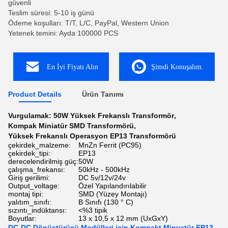
güvenli
Teslim süresi: 5-10 iş günü
Ödeme koşulları: T/T, L/C, PayPal, Western Union
Yetenek temini: Ayda 100000 PCS
En İyi Fiyatı Alın
Şimdi Konuşalım.
Product Details
Ürün Tanımı
Vurgulamak:
50W Yüksek Frekanslı Transformör
,
Kompak Miniatür SMD Transformörü
,
Yüksek Frekanslı Operasyon EP13 Transformörü
çekirdek_malzeme:
MnZn Ferrit (PC95)
çekirdek_tipi:
EP13
derecelendirilmiş güç:
50W
çalışma_frekansı:
50kHz - 500kHz
Giriş gerilimi:
DC 5v/12v/24v
Output_voltage:
Özel Yapılandırılabilir
montaj tipi:
SMD (Yüzey Montajı)
yalıtım_sınıfı:
B Sınıfı (130 ° C)
sızıntı_indüktansı:
<%3 tipik
Boyutlar:
13 x 10,5 x 12 mm (UxGxY)
DC-DC Dönüştürücü Modülleri için Kompakt Minyatür EP13