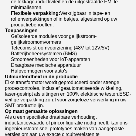
de lekkage-inductiviteit en de uitgestraalde EMI te
minimaliseren.
Flexibele verpakking:
Verkrijgbaar in tape- en
rollenverpakkingen of in bakjes, afgestemd op uw
productiebehoeften.
Toepassingen
Geïsoleerde modules voor gelijkstroom-
gelijkstroomomvormers
Telecoms stroomvoorziening (48V tot 12V/5V)
Batterijbeheersystemen (BMS)
Stroomeenheden voor IoT-apparaten
Draagbare medische apparatuur
Hulpvermogen voor auto's
Uitmuntendheid in de productie
Elke transformator wordt geproduceerd onder strenge
procescontroles, inclusief geautomatiseerde wikkeling,
laser-gestript afsluitingen en 100% elektrische testen.ESD-
veilige verpakking zorgt voor zorgeloze verwerking in uw
SMT-productielijn.
Op maat gemaakte oplossingen
Als u een specifieke draaibare verhouding,
inductantiewaarde of pinconfiguratie nodig heeft, kan ons
ingenieursteam snel prototypes maken van aangepaste
versies om aan uw exacte circuitvereisten te