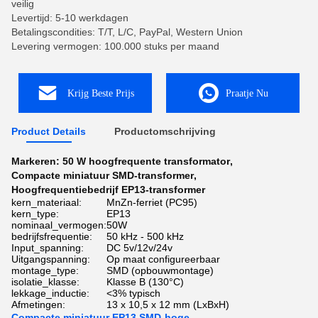
veilig
Levertijd: 5-10 werkdagen
Betalingscondities: T/T, L/C, PayPal, Western Union
Levering vermogen: 100.000 stuks per maand
Krijg Beste Prijs
Praatje Nu
Product Details
Productomschrijving
Markeren:
50 W hoogfrequente transformator
,
Compacte miniatuur SMD-transformer
,
Hoogfrequentiebedrijf EP13-transformer
kern_materiaal:
MnZn-ferriet (PC95)
kern_type:
EP13
nominaal_vermogen:
50W
bedrijfsfrequentie:
50 kHz - 500 kHz
Input_spanning:
DC 5v/12v/24v
Uitgangspanning:
Op maat configureerbaar
montage_type:
SMD (opbouwmontage)
isolatie_klasse:
Klasse B (130°C)
lekkage_inductie:
<3% typisch
Afmetingen:
13 x 10,5 x 12 mm (LxBxH)
Compacte miniatuur EP13 SMD-hoge