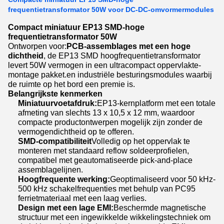
frequentietransformator 50W voor DC-DC-omvormermodules
Compact miniatuur EP13 SMD-hoge
frequentietransformator 50W
Ontworpen voor:
PCB-assemblages met een hoge
dichtheid
, de EP13 SMD hoogfrequentietransformator
levert 50W vermogen in een ultracompact oppervlakte-
montage pakket.en industriële besturingsmodules waarbij
de ruimte op het bord een premie is.
Belangrijkste kenmerken
Miniatuurvoetafdruk:
EP13-kernplatform met een totale
afmeting van slechts 13 x 10,5 x 12 mm, waardoor
compacte productontwerpen mogelijk zijn zonder de
vermogendichtheid op te offeren.
SMD-compatibiliteit
Volledig op het oppervlak te
monteren met standaard reflow soldeerprofielen,
compatibel met geautomatiseerde pick-and-place
assemblagelijnen.
Hoogfrequente werking:
Geoptimaliseerd voor 50 kHz-
500 kHz schakelfrequenties met behulp van PC95
ferrietmateriaal met een laag verlies.
Design met een lage EMI:
Beschermde magnetische
structuur met een ingewikkelde wikkelingstechniek om