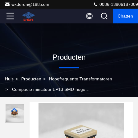
wxderun@188.com
0086-13806187009
Chatten
Producten
Huis
>
Producten
>
Hoogfrequente Transformatoren
>
Compacte miniatuur EP13 SMD-hoge
frequentietransformator 50W voor DC-DC-
omvormermodules