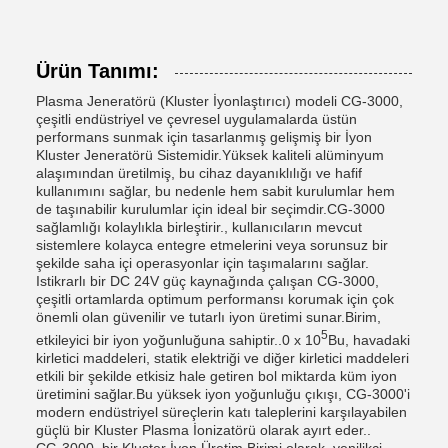
Ürün Tanımı:
Plasma Jeneratörü (Kluster İyonlaştırıcı) modeli CG-3000,
çeşitli endüstriyel ve çevresel uygulamalarda üstün
performans sunmak için tasarlanmış gelişmiş bir İyon
Kluster Jeneratörü Sistemidir.Yüksek kaliteli alüminyum
alaşımından üretilmiş, bu cihaz dayanıklılığı ve hafif
kullanımını sağlar, bu nedenle hem sabit kurulumlar hem
de taşınabilir kurulumlar için ideal bir seçimdir.CG-3000
sağlamlığı kolaylıkla birleştirir., kullanıcıların mevcut
sistemlere kolayca entegre etmelerini veya sorunsuz bir
şekilde saha içi operasyonlar için taşımalarını sağlar.
Istikrarlı bir DC 24V güç kaynağında çalışan CG-3000,
çeşitli ortamlarda optimum performansı korumak için çok
önemli olan güvenilir ve tutarlı iyon üretimi sunar.Birim,
5
etkileyici bir iyon yoğunluğuna sahiptir..0 x 10
Bu, havadaki
kirletici maddeleri, statik elektriği ve diğer kirletici maddeleri
etkili bir şekilde etkisiz hale getiren bol miktarda küm iyon
üretimini sağlar.Bu yüksek iyon yoğunluğu çıkışı, CG-3000'i
modern endüstriyel süreçlerin katı taleplerini karşılayabilen
güçlü bir Kluster Plasma İonizatörü olarak ayırt eder..
CG-3000, bir Kluster İyon Üretim Birimi olarak, yenilikçi