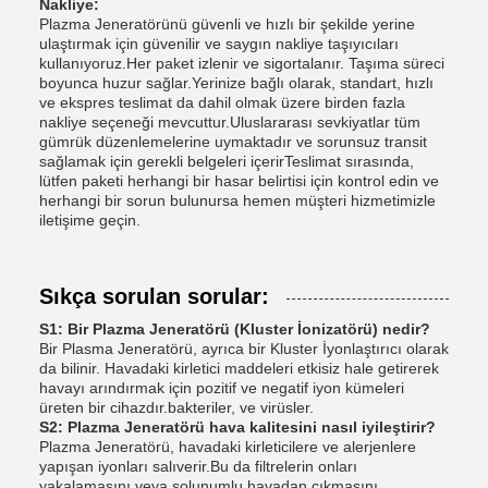
Nakliye:
Plazma Jeneratörünü güvenli ve hızlı bir şekilde yerine
ulaştırmak için güvenilir ve saygın nakliye taşıyıcıları
kullanıyoruz.Her paket izlenir ve sigortalanır. Taşıma süreci
boyunca huzur sağlar.Yerinize bağlı olarak, standart, hızlı
ve ekspres teslimat da dahil olmak üzere birden fazla
nakliye seçeneği mevcuttur.Uluslararası sevkiyatlar tüm
gümrük düzenlemelerine uymaktadır ve sorunsuz transit
sağlamak için gerekli belgeleri içerirTeslimat sırasında,
lütfen paketi herhangi bir hasar belirtisi için kontrol edin ve
herhangi bir sorun bulunursa hemen müşteri hizmetimizle
iletişime geçin.
Sıkça sorulan sorular:
S1: Bir Plazma Jeneratörü (Kluster İonizatörü) nedir?
Bir Plasma Jeneratörü, ayrıca bir Kluster İyonlaştırıcı olarak
da bilinir. Havadaki kirletici maddeleri etkisiz hale getirerek
havayı arındırmak için pozitif ve negatif iyon kümeleri
üreten bir cihazdır.bakteriler, ve virüsler.
S2: Plazma Jeneratörü hava kalitesini nasıl iyileştirir?
Plazma Jeneratörü, havadaki kirleticilere ve alerjenlere
yapışan iyonları salıverir.Bu da filtrelerin onları
yakalamasını veya solunumlu havadan çıkmasını