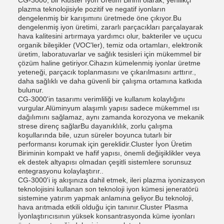
plazma teknolojisiyle pozitif ve negatif iyonların
dengelenmiş bir karışımını üretmede öne çıkıyor.Bu
dengelenmiş iyon üretimi, zararlı parçacıkları parçalayarak
hava kalitesini artırmaya yardımcı olur, bakteriler ve uçucu
organik bileşikler (VOC'ler), temiz oda ortamları, elektronik
üretim, laboratuvarlar ve sağlık tesisleri için mükemmel bir
çözüm haline getiriyor.Cihazın kümelenmiş iyonlar üretme
yeteneği, parçacık toplanmasını ve çıkarılmasını arttırır.,
daha sağlıklı ve daha güvenli bir çalışma ortamına katkıda
bulunur.
CG-3000'in tasarımı verimliliği ve kullanım kolaylığını
vurgular.Alüminyum alaşımlı yapısı sadece mükemmel ısı
dağılımını sağlamaz, aynı zamanda korozyona ve mekanik
strese direnç sağlarBu dayanıklılık, zorlu çalışma
koşullarında bile, uzun süreler boyunca tutarlı bir
performansı korumak için gereklidir.Cluster İyon Üretim
Biriminin kompakt ve hafif yapısı, önemli değişiklikler veya
ek destek altyapısı olmadan çeşitli sistemlere sorunsuz
entegrasyonu kolaylaştırır..
CG-3000'i iş akışınıza dahil etmek, ileri plazma iyonizasyon
teknolojisini kullanan son teknoloji iyon kümesi jeneratörü
sistemine yatırım yapmak anlamına geliyor.Bu teknoloji,
hava arıtmada etkili olduğu için tanınır.Cluster Plasma
İyonlaştırıcısının yüksek konsantrasyonda küme iyonları