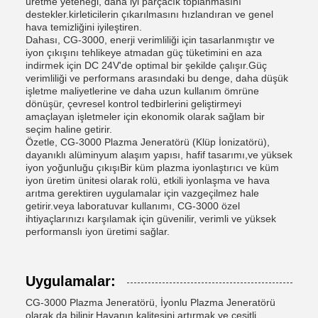
üretme yeteneği, daha iyi parçacık toplanmasını
destekler.kirleticilerin çıkarılmasını hızlandıran ve genel
hava temizliğini iyileştiren.
Dahası, CG-3000, enerji verimliliği için tasarlanmıştır ve
iyon çıkışını tehlikeye atmadan güç tüketimini en aza
indirmek için DC 24V'de optimal bir şekilde çalışır.Güç
verimliliği ve performans arasındaki bu denge, daha düşük
işletme maliyetlerine ve daha uzun kullanım ömrüne
dönüşür, çevresel kontrol tedbirlerini geliştirmeyi
amaçlayan işletmeler için ekonomik olarak sağlam bir
seçim haline getirir.
Özetle, CG-3000 Plazma Jeneratörü (Klüp İonizatörü),
dayanıklı alüminyum alaşım yapısı, hafif tasarımı,ve yüksek
iyon yoğunluğu çıkışıBir küm plazma iyonlaştırıcı ve küm
iyon üretim ünitesi olarak rolü, etkili iyonlaşma ve hava
arıtma gerektiren uygulamalar için vazgeçilmez hale
getirir.veya laboratuvar kullanımı, CG-3000 özel
ihtiyaçlarınızı karşılamak için güvenilir, verimli ve yüksek
performanslı iyon üretimi sağlar.
Uygulamalar:
CG-3000 Plazma Jeneratörü, İyonlu Plazma Jeneratörü
olarak da bilinir.Havanın kalitesini artırmak ve çeşitli