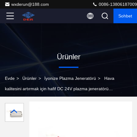
wxderun@188.com
0086-13806187009
Sohbet
Ürünler
Evde
>
Ürünler
>
İyonize Plazma Jeneratörü
>
Hava
kalitesini artırmak için hafif DC 24V plazma jeneratörü
iyon üretimi modülü