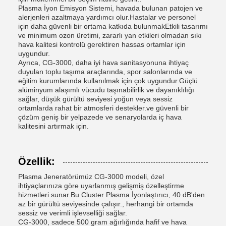
Plasma İyon Emisyon Sistemi, havada bulunan patojen ve
alerjenleri azaltmaya yardımcı olur.Hastalar ve personel
için daha güvenli bir ortama katkıda bulunmakEtkili tasarımı
ve minimum ozon üretimi, zararlı yan etkileri olmadan sıkı
hava kalitesi kontrolü gerektiren hassas ortamlar için
uygundur.
Ayrıca, CG-3000, daha iyi hava sanitasyonuna ihtiyaç
duyulan toplu taşıma araçlarında, spor salonlarında ve
eğitim kurumlarında kullanılmak için çok uygundur.Güçlü
alüminyum alaşımlı vücudu taşınabilirlik ve dayanıklılığı
sağlar, düşük gürültü seviyesi yoğun veya sessiz
ortamlarda rahat bir atmosferi destekler.ve güvenli bir
çözüm geniş bir yelpazede ve senaryolarda iç hava
kalitesini artırmak için.
Özellik:
Plasma Jeneratörümüz CG-3000 modeli, özel
ihtiyaçlarınıza göre uyarlanmış gelişmiş özelleştirme
hizmetleri sunar.Bu Cluster Plasma İyonlaştırıcı, 40 dB'den
az bir gürültü seviyesinde çalışır., herhangi bir ortamda
sessiz ve verimli işlevselliği sağlar.
CG-3000, sadece 500 gram ağırlığında hafif ve hava