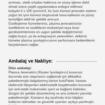
arıtması, statik ortadan kaldırma ve yüzey işleme dahil
olmak üzere çeşitli uygulamalara entegre edilmesi
kolaydır.0 x 105 iyon/cm3, bu İyon kümesi jeneratör sistemi
yoğun bir iyon kümesi oluşturarak hava kalitesini ve yüzey
temizliğini etkili bir şekilde artırıyor.
Özelleştirme hizmetlerimiz, plazma jeneratörünün
özelliklerini ve özelliklerini endüstriyel veya ticari
gereksinimlerinize en uygun şekilde değiştirmenizi
sağlar.boyut, ya da entegrasyon yetenekleri, ekibimiz
kümeler plazma iyonlaştırıcısının performans beklentilerini
karşılamasını sağlar.
Ambalaj ve Nakliye:
Ürün ambalajı:
Plasma Jeneratörü (Kluster İyonlaştırıcı) kusursuz
durumda size ulaşmasını sağlamak için dikkatlice
paketlenmiştir.dalgalanmış karton kutuPaket, hassas
elektronik bileşenleri elektrostatik boşaltmadan korumak
için anti-statik malzemeler içerir.ve bağlantı kabloları,
düzgün bir şekilde düzenlenmiş ve ana ünitenin yanında
paketlenmiştir. Kutuların dış tarafında ürün bilgileri,
kullanım talimatları ve güvenlik uyarıları açıkça yazılmıştır.