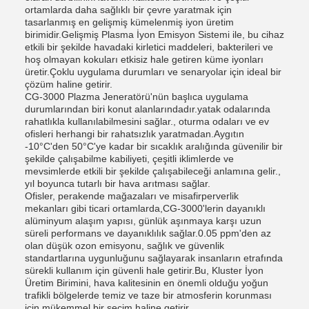
ortamlarda daha sağlıklı bir çevre yaratmak için
tasarlanmış en gelişmiş kümelenmiş iyon üretim
birimidir.Gelişmiş Plasma İyon Emisyon Sistemi ile, bu cihaz
etkili bir şekilde havadaki kirletici maddeleri, bakterileri ve
hoş olmayan kokuları etkisiz hale getiren küme iyonları
üretir.Çoklu uygulama durumları ve senaryolar için ideal bir
çözüm haline getirir.
CG-3000 Plazma Jeneratörü'nün başlıca uygulama
durumlarından biri konut alanlarındadır.yatak odalarında
rahatlıkla kullanılabilmesini sağlar., oturma odaları ve ev
ofisleri herhangi bir rahatsızlık yaratmadan.Aygıtın
-10°C'den 50°C'ye kadar bir sıcaklık aralığında güvenilir bir
şekilde çalışabilme kabiliyeti, çeşitli iklimlerde ve
mevsimlerde etkili bir şekilde çalışabileceği anlamına gelir.,
yıl boyunca tutarlı bir hava arıtması sağlar.
Ofisler, perakende mağazaları ve misafirperverlik
mekanları gibi ticari ortamlarda,CG-3000'lerin dayanıklı
alüminyum alaşım yapısı, günlük aşınmaya karşı uzun
süreli performans ve dayanıklılık sağlar.0.05 ppm'den az
olan düşük ozon emisyonu, sağlık ve güvenlik
standartlarına uygunluğunu sağlayarak insanların etrafında
sürekli kullanım için güvenli hale getirir.Bu, Kluster İyon
Üretim Birimini, hava kalitesinin en önemli olduğu yoğun
trafikli bölgelerde temiz ve taze bir atmosferin korunması
için mükemmel bir seçim haline getirir..