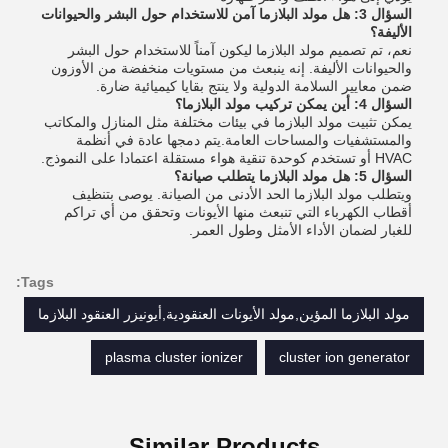
السؤال 3: هل مولد البلازما آمن للاستخدام حول البشر والحيوانات
الأليفة؟
نعم، تم تصميم مولد البلازما ليكون آمناً للاستخدام حول البشر
والحيوانات الأليفة. إنه ينبعث من مستويات منخفضة من الأوزون
ضمن معايير السلامة الدولية ولا ينتج بقايا كيميائية ضارة.
السؤال 4: أين يمكن تركيب مولد البلازما؟
يمكن تثبيت مولد البلازما في بيئات مختلفة مثل المنازل والمكاتب
والمستشفيات والمساحات العامة.يتم دمجها عادة في أنظمة
HVAC أو تستخدم كوحدة تنقية هواء مستقلة اعتمادا على النموذج.
السؤال 5: هل مولد البلازما يتطلب صيانة؟
ويتطلب مولد البلازما الحد الأدنى من الصيانة. يوصى بتنظيف
أقطاب الكهرباء التي تنبعث منها الأيونات وتحقق من أي تراكم
للغبار لضمان الأداء الأمثل وطول العمر.
Tags:
مولد البلازما المؤين,مولد الأيونات العنقودية,أيونيزر العنقود البلازما
plasma cluster ionizer
cluster ion generator
Similar Products