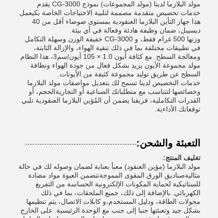
مولد البلازما لدينا (مولد المجموعات) نموذج CG-3000 يقدم
خدمات تخصيص متقدمة مصممة لتلبية الاحتياجات الخاصة بكيعمل
هذا جهاز التأين البلازما العنقودية بمستوى ضوضاء أقل من 40
ديسيبل، ضمان وظيفة هادئة وفعالة في أي بيئة.
وزنها 500 غرام فقط، و CG-3000 خفيفة الوزن وسهلة التكامل
في تطبيقات مختلفة بما في ذلك تنقية الهواء، والإزالة الثابتة،
ومعالجة السطح. مع كثافة أيون 1.0 × 105 أيون/سم3، هذا النظام
مولد مجموعة الأيون يزيد بشكل فعال من جودة الهواء ونظافة
السطح عن طريق توليد مجموعة كثيفة من الأيونات.
خدمات التخصيص لدينا تسمح لك بتعديل مواصفات مولد البلازما
وخصائصها لتتناسب مع متطلباتك الصناعية أو التجاريةالحجم، أو
القدرات التكاملية، فريقنا يضمن أن المُؤين البلازما العنقودية تلبي
توقعاتك الأداءية.
التعبئة والشحن:
تغليف المنتج:
مولد البلازما (مؤين العنقود) معبأ بعناية لضمان وصوله لك في حالة
مثاليةصناديق الورق المقوى المموجةتتضمن العبوة مواد مضادة
للستاتيكية لحماية المكونات الإلكترونية الحساسة من التفريغ
الكهربائي. بالإضافة إلى ذلك، جميع الملحقات، بما في ذلك
محولات الطاقة، ودليل المستخدم،و كابلات الاتصال، يتم تنظيمها
بشكل جيد وتعبئتها جنبا إلى جنب مع الوحدة الرئيسية. على الخارج