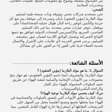
من الصندوق ملصقة بوضوح مع معلومات المنتج، تعليمات التعامل،
وتحذيرات السلامة.
الشحن:
نحن نستخدم شركات شحن موثوقة وذات سمعة طيبة لتسليم
مولد البلازما (مؤين العنقود) بأمان وبسرعة إلى موقعك.يتم تتبع كل
حزمة والتأمين لتوفير راحة البال طوال عملية الشحناعتماداً على
موقعك، تتوفر خيارات شحن متعددة، بما في ذلك التسليم
القياسي، السريع، والإكسبريس.الشحنات الدولية تتوافق مع جميع
اللوائح الجمركية وتشمل الوثائق اللازمة لضمان عبور سلسعند
التسليم، يرجى فحص الحزمة لأي علامات على الأضرار والاتصال
بخدمة العملاء لدينا على الفور إذا تم العثور على أي مشاكل.
الأسئلة الشائعة:
السؤال 1: ما هو مولد البلازما (مؤين العنقود) ؟
مولد البلازما، والمعروف أيضا باسم المُؤين العنقودي، هو جهاز ينتج
مجموعات من الأيونات الإيجابية والسلبية لتنقية الهواء عن طريق
تحييد الملوثات المحمولة بالهواء مثل الغبار
والرائحة،البكتيرياوالفيروسات
س2: كيف يحسن مولد البلازما نوعية الهواء؟
مولد البلازما يطلق الأيونات التي تلتصق بالملوثات والحساسية في
الهواء مما يجعلها تتجمع وتصبح أثقلمما يجعل من السهل على
المرشحات التقاطها أو استقرارها خارج الهواء القابل للتنفس، مما
يؤدي إلى هواء أنظف وأكثر طهارة