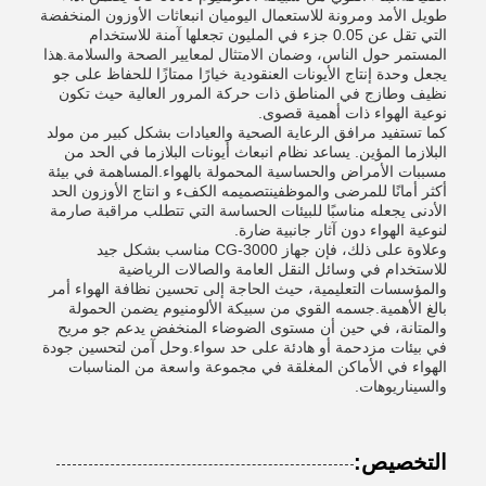
طويل الأمد ومرونة للاستعمال اليوميان انبعاثات الأوزون المنخفضة
التي تقل عن 0.05 جزء في المليون تجعلها آمنة للاستخدام
المستمر حول الناس، وضمان الامتثال لمعايير الصحة والسلامة.هذا
يجعل وحدة إنتاج الأيونات العنقودية خيارًا ممتازًا للحفاظ على جو
نظيف وطازج في المناطق ذات حركة المرور العالية حيث تكون
نوعية الهواء ذات أهمية قصوى.
كما تستفيد مرافق الرعاية الصحية والعيادات بشكل كبير من مولد
البلازما المؤين. يساعد نظام انبعاث أيونات البلازما في الحد من
مسببات الأمراض والحساسية المحمولة بالهواء.المساهمة في بيئة
أكثر أمانًا للمرضى والموظفينتصميمه الكفء و انتاج الأوزون الحد
الأدنى يجعله مناسبًا للبيئات الحساسة التي تتطلب مراقبة صارمة
لنوعية الهواء دون آثار جانبية ضارة.
وعلاوة على ذلك، فإن جهاز CG-3000 مناسب بشكل جيد
للاستخدام في وسائل النقل العامة والصالات الرياضية
والمؤسسات التعليمية، حيث الحاجة إلى تحسين نظافة الهواء أمر
بالغ الأهمية.جسمه القوي من سبيكة الألومنيوم يضمن الحمولة
والمتانة، في حين أن مستوى الضوضاء المنخفض يدعم جو مريح
في بيئات مزدحمة أو هادئة على حد سواء.وحل آمن لتحسين جودة
الهواء في الأماكن المغلقة في مجموعة واسعة من المناسبات
والسيناريوهات.
التخصيص: