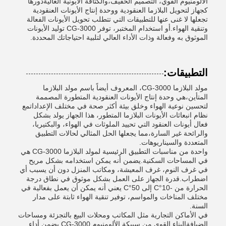
الألومنيوم القوي، التصميم الخفيف،والكثافة الأيونية العاليةدورها
كجهاز لتحويل البلازما العنقودية ووحدة إنتاج الأيونات العنقودية
تجعلها لا غنى عنها للتطبيقات التي تتطلب تحويل الأيونات الفعالة
وتنقية الهواء.أو استخدام المختبر، توفر CG-3000 توليد الأيونات
الموثوق به وفعالة وذات الأداء العالي لتلبية احتياجاتك المحددة.
التطبيقات:
مولد البلازما CG-3000، المعروف أيضاً باسم مولد البلازما
المتأين،هي وحدة إنتاج الأيونات العنقودية المتطورة المصممة
لتحسين نوعية الهواء وخلق بيئة أكثر صحة في مختلف الإعداداتمع
نظام انبعاثات الأيونات البلازما المتطور، هذا الجهاز يولد بشكل
فعال أيونات العنقود التي تحييد الملوثات في الهواء، والبكتيريا،
والرائحة غير السارة،مما يجعلها الحل المثالي لحالات التطبيق
المتعددة والسيناريوهات.
واحدة من مناسبات التطبيق الرئيسية لمولد البلازما CG-3000 هي
في المساحات السكنية.يضمن أنه يمكن استخدامه بشكل مريح
في غرف النوم، غرف المعيشة، ومكاتب المنزل دون أن يسبب أي
اضطراب.قدرة الجهاز على العمل بشكل موثوق في نطاق درجة
الحرارة من -10°C إلى 50°C يعني أنه يمكن أن يعمل بفعالية في
مختلف المناخات والمواسم، توفير تنقية الهواء ثابتة على مدار
السنة.
في الأماكن التجارية مثل المكاتب ومحلات البيع بالتجزئة ومساحات
الضيافةالبناء القوي من سبيكة الألومنيوم CG-3000 يضمن أداء