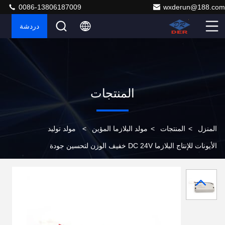
0086-13806187009
wxderun@188.com
دردشة
المنتجات
المنزل
>
المنتجات
>
مولد البلازما المؤين
>
مولد توليد
الأيونات للإنتاج البلازما DC 24V خفيف الوزن لتحسين جودة
الهواء