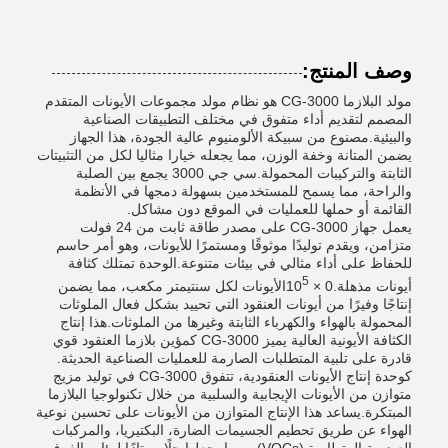
وصف المنتج:
مولد البلازما CG-3000 هو نظام مولد مجموعات الأيونات المتقدم
المصمم لتقديم أداء متفوق في مختلف التطبيقات الصناعية
والبيئية.مصنوع من سبيكة الألومنيوم عالية الجودة، هذا الجهاز
يضمن المتانة وخفة الوزن، مما يجعله خيارا مثاليا لكل من التثبيتات
الثابتة والتركيبات المحمولة.سي جي 3000 يجمع بين الصلبة
والراحة، مما يسمح للمستخدمين بسهولة دمجها في الأنظمة
القائمة أو حملها للعمليات في الموقع دون مشاكل.
يعمل جهاز CG-3000 على مصدر طاقة ثابت من 24 فولت
متزامن، ويقدم توليدًا موثوقًا ومستمرًا للأيونات، وهو أمر حاسم
للحفاظ على أداء مثالي في بيئات متنوعة.الوحدة تمتلك كثافة
5
أيونات مذهلة.0 × 10
الأيونات لكل سنتيمتر مكعب، مما يضمن
إنتاجًا وفيرًا من أيونات العنقود التي تحييد بشكل فعال الملوثات
المحمولة بالهواء والكهرباء الثابتة وغيرها من الملوثات.هذا إنتاج
الكثافة الأيونية العالية يميز CG-3000 كمؤين بلازما العنقود قوي
قادرة على تلبية المتطلبات الصارمة للعمليات الصناعية الحديثة.
كوحدة إنتاج الأيونات العنقودية، تتفوق CG-3000 في توليد مزيج
متوازن من الأيونات الإيجابية والسلبية من خلال تكنولوجيا البلازما
المبتكرة.يساعد هذا الإنتاج المتوازن من الأيونات على تحسين نوعية
الهواء عن طريق تحطيم الجسيمات الضارة، البكتيريا، والمركبات
العضوية المتطايرة (VOCs) ، مما يجعلها حلًا ممتازًا لبيئات الغرف