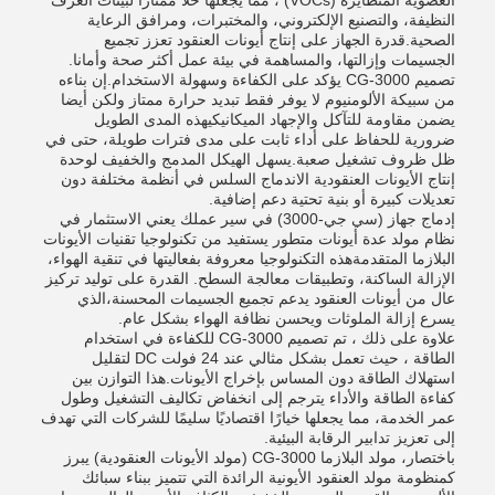
النظيفة، والتصنيع الإلكتروني، والمختبرات، ومرافق الرعاية
الصحية.قدرة الجهاز على إنتاج أيونات العنقود تعزز تجميع
الجسيمات وإزالتها، والمساهمة في بيئة عمل أكثر صحة وأمانا.
تصميم CG-3000 يؤكد على الكفاءة وسهولة الاستخدام.إن بناءه
من سبيكة الألومنيوم لا يوفر فقط تبديد حرارة ممتاز ولكن أيضا
يضمن مقاومة للتآكل والإجهاد الميكانيكيهذه المدى الطويل
ضرورية للحفاظ على أداء ثابت على مدى فترات طويلة، حتى في
ظل ظروف تشغيل صعبة.يسهل الهيكل المدمج والخفيف لوحدة
إنتاج الأيونات العنقودية الاندماج السلس في أنظمة مختلفة دون
تعديلات كبيرة أو بنية تحتية دعم إضافية.
إدماج جهاز (سي جي-3000) في سير عملك يعني الاستثمار في
نظام مولد عدة أيونات متطور يستفيد من تكنولوجيا تقنيات الأيونات
البلازما المتقدمةهذه التكنولوجيا معروفة بفعاليتها في تنقية الهواء،
الإزالة الساكنة، وتطبيقات معالجة السطح. القدرة على توليد تركيز
عال من أيونات العنقود يدعم تجميع الجسيمات المحسنة،الذي
يسرع إزالة الملوثات ويحسن نظافة الهواء بشكل عام.
علاوة على ذلك ، تم تصميم CG-3000 للكفاءة في استخدام
الطاقة ، حيث تعمل بشكل مثالي عند 24 فولت DC لتقليل
استهلاك الطاقة دون المساس بإخراج الأيونات.هذا التوازن بين
كفاءة الطاقة والأداء يترجم إلى انخفاض تكاليف التشغيل وطول
عمر الخدمة، مما يجعلها خيارًا اقتصاديًا سليمًا للشركات التي تهدف
إلى تعزيز تدابير الرقابة البيئية.
باختصار، مولد البلازما CG-3000 (مولد الأيونات العنقودية) يبرز
كمنظومة مولد العنقود الأيونية الرائدة التي تتميز ببناء سبائك