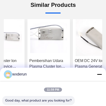
Similar Products
luster Ion
Pembersihan Udara
OEM DC 24V Ionis
 Device
Plasma Cluster Ion
Plasma Generator
tegrasi HVAC
Generator Aluminium
Cluster Ion Genera
wxderun
ngkatan
Alloy Struktur untuk
Untuk Pembersih
patkan Harga
Dapatkan Harga
Dapatkan Ha
ngkungan
HVAC Saluran
Udara
11:59 PM
erbaik
Terbaik
Terbaik
Good day, what product are you looking for?