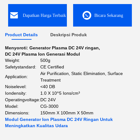
Dapatkan Harga Terbaik
Bicara Sekarang
Product Details
Deskripsi Produk
Menyoroti:
Generator Plasma DC 24V ringan
,
DC 24V Plasma Ion Generasi Modul
Weight:
500g
Safetystandard:
CE Certified
Air Purification, Static Elimination, Surface
Application:
Treatment
Noiselevel:
<40 DB
Iondensity:
1.0 X 10^5 Ions/cm³
Operatingvoltage:
DC 24V
Model:
CG-3000
Dimensions:
150mm X 100mm X 50mm
Modul Generator Ion Plasma DC 24V Ringan Untuk
Meningkatkan Kualitas Udara