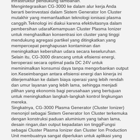
infrastruktur pendukung tambahan.
Mengintegrasikan CG-3000 ke dalam alur kerja Anda
berarti berinvestasi dalam Sistem Generator Ion Cluster
mutakhir yang memanfaatkan teknologi ionisasi plasma
canggih.Teknologi ini diakui karena efektivitasnya dalam
pembersihan udaraKemampuan Cluster Plasma Ionizer
untuk menghasilkan konsentrasi ion cluster yang tinggi
mendukung agregasi partikel yang ditingkatkan.yang
mempercepat penghapusan kontaminan dan
meningkatkan kebersihan udara secara keseluruhan.
Selain itu, CG-3000 dirancang untuk efisiensi energi,
beroperasi secara optimal pada DC 24V untuk
meminimalkan konsumsi daya tanpa mengorbankan output
ion.Keseimbangan antara efisiensi energi dan kinerja ini
diterjemahkan ke dalam biaya operasi yang lebih rendah
dan umur layanan yang lebih lama, sehingga menjadi
pilihan yang ekonomis bagi perusahaan yang bertujuan
untuk meningkatkan langkah-langkah kontrol lingkungan
mereka.
Singkatnya, CG-3000 Plasma Generator (Cluster Ionizer)
menonjol sebagai Sistem Generator Ion Cluster terkemuka
dengan konstruksi paduan aluminium yang tahan lama,
desain ringan,dan output kepadatan ion tinggiFungsi
sebagai Cluster Plasma Ionizer dan Cluster Ion Production
Unit membuatnya sangat diperlukan untuk aplikasi yang