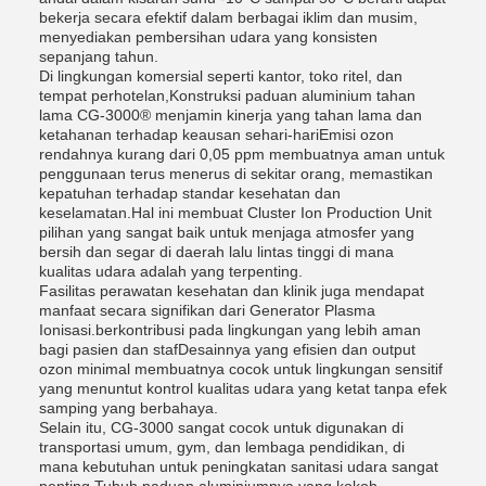
bekerja secara efektif dalam berbagai iklim dan musim,
menyediakan pembersihan udara yang konsisten
sepanjang tahun.
Di lingkungan komersial seperti kantor, toko ritel, dan
tempat perhotelan,Konstruksi paduan aluminium tahan
lama CG-3000® menjamin kinerja yang tahan lama dan
ketahanan terhadap keausan sehari-hariEmisi ozon
rendahnya kurang dari 0,05 ppm membuatnya aman untuk
penggunaan terus menerus di sekitar orang, memastikan
kepatuhan terhadap standar kesehatan dan
keselamatan.Hal ini membuat Cluster Ion Production Unit
pilihan yang sangat baik untuk menjaga atmosfer yang
bersih dan segar di daerah lalu lintas tinggi di mana
kualitas udara adalah yang terpenting.
Fasilitas perawatan kesehatan dan klinik juga mendapat
manfaat secara signifikan dari Generator Plasma
Ionisasi.berkontribusi pada lingkungan yang lebih aman
bagi pasien dan stafDesainnya yang efisien dan output
ozon minimal membuatnya cocok untuk lingkungan sensitif
yang menuntut kontrol kualitas udara yang ketat tanpa efek
samping yang berbahaya.
Selain itu, CG-3000 sangat cocok untuk digunakan di
transportasi umum, gym, dan lembaga pendidikan, di
mana kebutuhan untuk peningkatan sanitasi udara sangat
penting.Tubuh paduan aluminiumnya yang kokoh