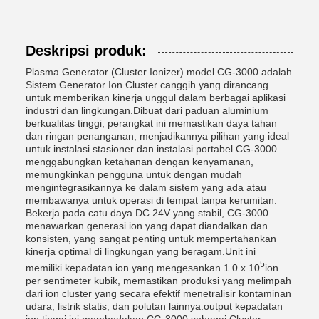
Deskripsi produk:
Plasma Generator (Cluster Ionizer) model CG-3000 adalah
Sistem Generator Ion Cluster canggih yang dirancang
untuk memberikan kinerja unggul dalam berbagai aplikasi
industri dan lingkungan.Dibuat dari paduan aluminium
berkualitas tinggi, perangkat ini memastikan daya tahan
dan ringan penanganan, menjadikannya pilihan yang ideal
untuk instalasi stasioner dan instalasi portabel.CG-3000
menggabungkan ketahanan dengan kenyamanan,
memungkinkan pengguna untuk dengan mudah
mengintegrasikannya ke dalam sistem yang ada atau
membawanya untuk operasi di tempat tanpa kerumitan.
Bekerja pada catu daya DC 24V yang stabil, CG-3000
menawarkan generasi ion yang dapat diandalkan dan
konsisten, yang sangat penting untuk mempertahankan
kinerja optimal di lingkungan yang beragam.Unit ini
5
memiliki kepadatan ion yang mengesankan 1.0 x 10
ion
per sentimeter kubik, memastikan produksi yang melimpah
dari ion cluster yang secara efektif menetralisir kontaminan
udara, listrik statis, dan polutan lainnya.output kepadatan
ion tinggi ini membedakan CG-3000 sebagai Cluster