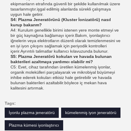
ekipmanların etrafında güvenli bir şekilde kullanılmak üzere
tasarlanmıştır.işgal edilmiş alanlarda sürekli çalışmaya
uygun hale getirir.
S4: Plazma Jeneratörünü (Kluster İonizatörü) nasıl
kurup bakarım?
A4: Kurulum genellikle birimi istenen yere monte etmeyi ve
bir güç kaynağına bağlamayı içerir.Bakım, iyonlaştırıcı
iğnelerin veya elektrotların düzenli olarak temizlenmesini ve
en iyi iyon çıkışını sağlamak için periyodik kontrolleri
içerir.Ayrıntılı talimatlar kullanıcı kılavuzunda bulunur.
S5: Plazma Jeneratörü kokuları ve havada bulunan
bakterileri azaltmaya yardımcı olabilir mi?
C5: Evet, cihaz tarafından üretilen kümelenmiş iyonlar,
organik molekülleri parçalayarak ve mikrobiyal büyümeyi
inhibe ederek kokuları etkisiz hale getirebilir ve havada
bulunan bakterileri azaltabilir.böylece iç mekan hava
kalitesini artırmak.
Tags:
İyonlu plazma jeneratörü
kümelenmiş iyon jeneratörü
Plazma kümesi iyonlaştırıcı