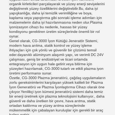
organik kirleticileri parçalayarak ve yüzey enerji seviyelerini
değiştirerek yüzey özelliklerini değiştirebilir.Bu, daha iyi
yapışkanlığa, daha iyi temizlik verimliliğine ve boya,
kaplama veya yapıştırma gibi sonraki işleme adımları için
malzemelerin daha iyi hazırlanmasına neden olur.Plasma
iyonizasyon cihazı bu nedenle, hassas bir yüzey
kondisyonu gerektiren üretim süreçlerinde önemli bir rol
oynar.
Genel olarak, CG-3000 İyon Kütüğü Jeneratör Sistemi,
modern hava arıtma, statik kontrol ve yüzey işleme
ihtiyaçları için çok yönlü ve güvenilir bir çözümü temsil
eder.dayanıklı alüminyum alaşımlı yapı, ve verimli DC 24V
çalışması, geniş bir endüstriyel ve ticari ortamda
entegrasyon için uygun hale getirir.veya bitirme için
yüzeyleri hazırlamak, CG-3000 tutarlı ve etkili plazma iyon
üretimi performansı sunar.
Özetle, CG-3000 Plazma jeneratörü, çağdaş uygulamaların
zorlu gereksinimlerini karşılayan yüksek kaliteli bir Plazma
İyon Generatörü ve Plazma İyonlaştırma Cihazı olarak öne
çıkıyor.Yenilikçi iyon kümesi jeneratörü sistemi daha temiz
bir enerji üretmek için plazma teknolojisini kullanıyor., daha
güvenli ve daha üretken bir çevre, hava arıtma, statik
ortadan kaldırma ve yüzey arıtma süreçlerinde
mükemmellik için çabalayan kuruluşlar için gerekli bir araç
haline getirir.