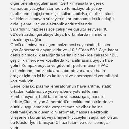
diğer önemli uygulamasıdır.Sert kimyasallara gerek
kalmadan yüzeyleri sterilize ve temizleyerek yüzey
özelliklerini değiştirmek için kullanılabilirBu, özellikle steril
ve kirletici olmayan yüzeylerin korunmasının kritik olduğu
gıda işleme, ilaç ve elektronik endüstrilerinde
yararlıdır.Cihaz sessizce çalışır ve gürültü seviyesi 40
dB'den azdır., gürültüye duyarlı ortamlarda minimum
bozulmayı sağlar.
Güçlü alüminyum alaşım malzemesi sayesinde, Kluster
İyon Jeneratörü dayanıklıdır ve -10 ° C'den 50 ° C'ye kadar
geniş bir sıcaklık aralığında verimli bir şekilde çalışabilir.Bu,
çeşitli iklimlerde ve koşullarda kullanılmasına uygun hale
getirir.Kompak boyutu ve güvenilir performansı, HVAC
sistemlerine, temiz odalara, laboratuvarlara,ve hatta
araçlar için en iyi hava kalitesini ve operasyonel verimliliğini
korumak için.
Genel olarak, plazma jeneratörünün hava arıtma, statik
ortadan kaldırma ve yüzey işleme yeteneklerinin
kombinasyonu, hafif tasarımı ve sessiz çalışması ile
birlikte,Cluster İyon Jeneratörü'nü çoklu endüstrilerde ve
günlük uygulamalarda vazgeçilmez bir cihaz haline
getirmekÇevre güvenliğini artırmak, hassas elektronik
bileşenleri korumak veya hijyenik yüzeyleri sağlamak olsun,
bu Kluster İyon Emisyon Cihazı tutarlı ve etkili sonuçlar
verir.