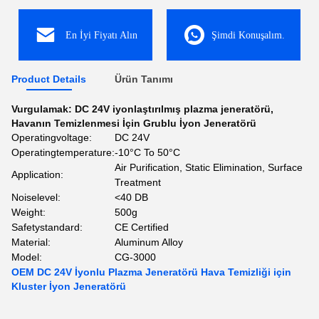
En İyi Fiyatı Alın
Şimdi Konuşalım.
Product Details
Ürün Tanımı
Vurgulamak:
DC 24V iyonlaştırılmış plazma jeneratörü
,
Havanın Temizlenmesi İçin Grublu İyon Jeneratörü
Operatingvoltage:
DC 24V
Operatingtemperature:
-10°C To 50°C
Air Purification, Static Elimination, Surface
Application:
Treatment
Noiselevel:
<40 DB
Weight:
500g
Safetystandard:
CE Certified
Material:
Aluminum Alloy
Model:
CG-3000
OEM DC 24V İyonlu Plazma Jeneratörü Hava Temizliği için
Kluster İyon Jeneratörü