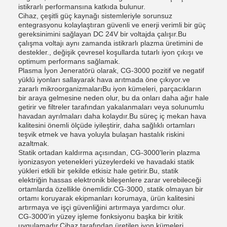
istikrarlı performansına katkıda bulunur.
Cihaz, çeşitli güç kaynağı sistemleriyle sorunsuz
entegrasyonu kolaylaştıran güvenli ve enerji verimli bir güç
gereksinimini sağlayan DC 24V bir voltajda çalışır.Bu
çalışma voltajı aynı zamanda istikrarlı plazma üretimini de
destekler., değişik çevresel koşullarda tutarlı iyon çıkışı ve
optimum performans sağlamak.
Plasma İyon Jeneratörü olarak, CG-3000 pozitif ve negatif
yüklü iyonları sallayarak hava arıtmada öne çıkıyor.ve
zararlı mikroorganizmalarıBu iyon kümeleri, parçacıkların
bir araya gelmesine neden olur, bu da onları daha ağır hale
getirir ve filtreler tarafından yakalanmaları veya solunumlu
havadan ayrılmaları daha kolaydır.Bu süreç iç mekan hava
kalitesini önemli ölçüde iyileştirir, daha sağlıklı ortamları
teşvik etmek ve hava yoluyla bulaşan hastalık riskini
azaltmak.
Statik ortadan kaldırma açısından, CG-3000'lerin plazma
iyonizasyon yetenekleri yüzeylerdeki ve havadaki statik
yükleri etkili bir şekilde etkisiz hale getirir.Bu, statik
elektriğin hassas elektronik bileşenlere zarar verebileceği
ortamlarda özellikle önemlidir.CG-3000, statik olmayan bir
ortamı koruyarak ekipmanları korumaya, ürün kalitesini
artırmaya ve işçi güvenliğini artırmaya yardımcı olur.
CG-3000'in yüzey işleme fonksiyonu başka bir kritik
uygulamadır.Cihaz tarafından üretilen iyon kümeleri,