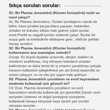
Sıkça sorulan sorular:
S1: Bir Plazma Jeneratörü (Kluster İonizatörü) nedir ve
nasıl çalışır?
A1: Bir Plasma Jeneratörü, Cluster İyonlaştırıcı olarak da
bilinir, hava içindeki parçacıklara yapışan, bakterileri,
virüsleri ve kokuları etkisiz hale getiren yüklü iyonlar
üretir.Pozitif ve negatif iyonlar üreterek çalışır. Bunlar bir
araya gelir ve kirleticilerle etkileşime girer., etkili bir şekilde
havayı arındırır.
S2: Bir Plazma Jeneratörü (Kluster İonizatörü)
kullanmanın ana avantajları nelerdir?
Cevap: En büyük faydalar arasında, alerjen, bakteri ve
virüslerin azaltılması, hoş olmayan kokuların ortadan
kaldırılması ve daha temiz bir iç ortamın yaratılması yoluyla
havanın kalitesinin iyileştirilmesi yer alır.Enerji tasarruflu ve
sessiz çalışıyor, ev ve ofis için uygun hale getiriyor.
S3: Plazma Jeneratörü çocukların ve evcil hayvanların
etrafında kullanmak için güvenli mi?
C3: Evet, Plazma Jeneratörü çocukların ve evcil
hayvanların etrafında kullanmak için güvenlidir.Zararlı ozon
seviyeleri üretmez ve doğal iyonlaşma süreçlerini
kullanarak havayu kimyasal veya zararlı yan ürünler
olmadan temizler.
S4: Plazma Jeneratörü ne sıklıkla temizlenmeli veya