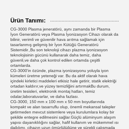
Ürün Tanımı:
CG-3000 Plasma jeneratörü, aynı zamanda bir Plasma
İyon Generatörü veya Plasma İyonizasyon Cihazı olarak da
bilinir, verimli ve güvenilir hava arıtma sağlamak için
tasarlanmış gelişmiş bir İyon Kütüğü Generatörü
Sistemidir.,Bu son teknoloji cihazı plazma iyonizasyon
teknolojisinin gücünü kullanarak daha temiz, daha
güvenli,ve daha çok kontrol edilen ortamda çeşitli
ortamlarda.
CG-3000'in özünde, plazma iyonizasyonu yoluyla iyon
kümeleri üretme yeteneği var. Bu da aktif olarak hava
içindeki kirletici maddeleri etkisiz hale getirir, statik elektriği
ortadan kaldırır,ve yüzey temizliğini artırmakBu durum,
üretim tesisleri, elektronik montaj hatları, temiz
odalar,laboratuvarlar, ve daha fazlası.
CG-3000, 150 mm x 100 mm x 50 mm boyutlarında
kompakt ve alan tasarruflu olup, önemli mekansal talepler
getirmeden mevcut sistemlere veya kurulumlara kolay bir
şekilde entegre edilmesini sağlar.Güçlü alüminyum alaşım
yapısı dayanıklılığını sağlar, hafif kullanım ve mükemmel ısı
dağılımı, cihazın uzun ömürlülüğüne ve sürekli çalışmada