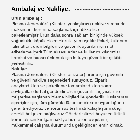
Ambalaj ve Nakliye:
Ürün ambalajı:
Plasma Jeneratörü (Kluster İyonlaştırıcı) nakliye sırasında
maksimum korunma sağlamak için dikkatlice
paketlenmiştir.Ürün daha sonra sağlam bir içinde yüksek
yoğunluklu köpük eklemeleri ile yumuşatılır.Paket, kullanım
talimatları, ürün bilgileri ve güvenlik uyarıları için net
etiketleme içerir.Tüm aksesuarlar ve kullanıcı kılavuzları
hareket ve hasarı önlemek için kutuya güvenli bir şekilde
yerleştirilir..
Nakliye:
Plasma Jeneratörü (Kluster İonizatör) ürünü için güvenilir
ve güvenli nakliye seçenekleri sunuyoruz. Sipariş
onaylandıktan ve paketleme tamamlandıktan sonra
sevkiyatlar derhal gönderilir.Ürün güvenilir taşıyıcılar ile
müşteriye sağlanan izleme bilgileri ile gönderilirUluslararası
siparişler için, tüm gümrük düzenlemelerine uygunluğunu
garanti ediyoruz ve sorunsuz teslimatı kolaylaştırmak için
gerekli belgeleri sağlıyoruz.Gönderi süreci boyunca ürünü
korumak için kırılgan nakliye hizmetleri uygulanır,
mükemmel çalışma durumunda geldiğinden emin olmak.