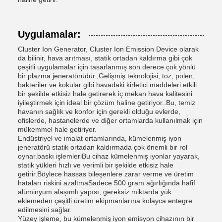
Uygulamalar:
Cluster Ion Generator, Cluster Ion Emission Device olarak
da bilinir, hava arıtması, statik ortadan kaldırma gibi çok
çeşitli uygulamalar için tasarlanmış son derece çok yönlü
bir plazma jeneratörüdür.,Gelişmiş teknolojisi, toz, polen,
bakteriler ve kokular gibi havadaki kirletici maddeleri etkili
bir şekilde etkisiz hale getirerek iç mekan hava kalitesini
iyileştirmek için ideal bir çözüm haline getiriyor..Bu, temiz
havanın sağlık ve konfor için gerekli olduğu evlerde,
ofislerde, hastanelerde ve diğer ortamlarda kullanılmak için
mükemmel hale getiriyor.
Endüstriyel ve imalat ortamlarında, kümelenmiş iyon
jeneratörü statik ortadan kaldırmada çok önemli bir rol
oynar.baskı işlemleriBu cihaz kümelenmiş iyonlar yayarak,
statik yükleri hızlı ve verimli bir şekilde etkisiz hale
getirir.Böylece hassas bileşenlere zarar verme ve üretim
hataları riskini azaltmaSadece 500 gram ağırlığında hafif
alüminyum alaşımlı yapısı, gereksiz miktarda yük
eklemeden çeşitli üretim ekipmanlarına kolayca entegre
edilmesini sağlar.
Yüzey işleme, bu kümelenmiş iyon emisyon cihazının bir