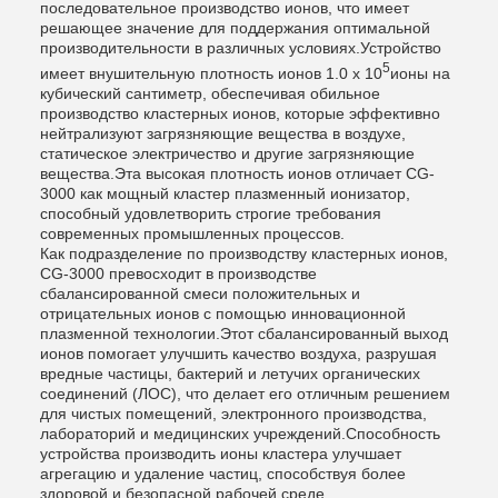
последовательное производство ионов, что имеет
решающее значение для поддержания оптимальной
производительности в различных условиях.Устройство
5
имеет внушительную плотность ионов 1.0 х 10
ионы на
кубический сантиметр, обеспечивая обильное
производство кластерных ионов, которые эффективно
нейтрализуют загрязняющие вещества в воздухе,
статическое электричество и другие загрязняющие
вещества.Эта высокая плотность ионов отличает CG-
3000 как мощный кластер плазменный ионизатор,
способный удовлетворить строгие требования
современных промышленных процессов.
Как подразделение по производству кластерных ионов,
CG-3000 превосходит в производстве
сбалансированной смеси положительных и
отрицательных ионов с помощью инновационной
плазменной технологии.Этот сбалансированный выход
ионов помогает улучшить качество воздуха, разрушая
вредные частицы, бактерий и летучих органических
соединений (ЛОС), что делает его отличным решением
для чистых помещений, электронного производства,
лабораторий и медицинских учреждений.Способность
устройства производить ионы кластера улучшает
агрегацию и удаление частиц, способствуя более
здоровой и безопасной рабочей среде.