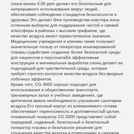
озона менее 0,05 ppm делает его безопасным для
непрерывного использования вокруг людей,
обеспечивая соблюдение стандартов безопасности и
здоровья.Это делает блок производства кластера иона
отличным выбором для поддержания чистой и свежей
атмосферы в районах с высоким трафиком, где
качество воздуха имеет первостепенное значение..
Медицинские учреждения и клиники также получают
значительную пользу от генератора ионизированной
плазмы.содействие созданию более безопасной среды
для пациентов и персоналаЕе эффективная
конструкция и минимальная выработка озона делают ее
подходящей для чувствительной среды, которая
требует строгого контроля качества воздуха без вредных
побочных эффектов.
Кроме того, CG-3000 хорошо подходит для
использования в общественном транспорте,
тренажерных залах и учебных заведениях, где
критически важна необходимость улучшения санитарии
воздуха.Его прочный корпус из алюминиевого сплава
обеспечивает переносимость и долговечностьВ целом,
плазменный генератор CG-3000 представляет собой
передовой, надежный, безопасный и безопасный
генератор плазмы.и безопасное решение для
улучшения качества воздуха в помещениях в широком