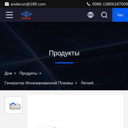
wxderun@188.com
0086-13806187009
Чат
Продукты
Дом
>
Продукты
>
Генератор Ионизированной Плазмы
>
Легкий
генератор плазмы постоянного тока 24 В. Модуль
генерации ионов для улучшения качества воздуха