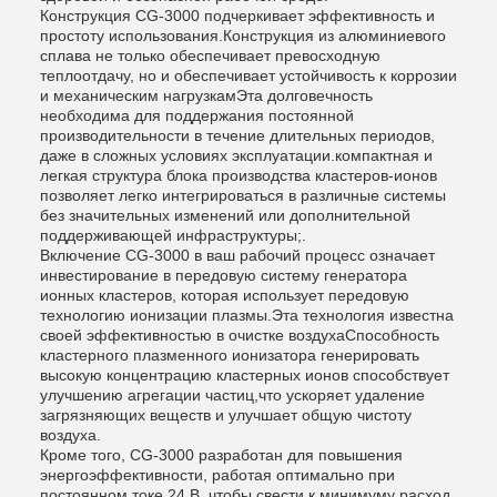
Конструкция CG-3000 подчеркивает эффективность и
простоту использования.Конструкция из алюминиевого
сплава не только обеспечивает превосходную
теплоотдачу, но и обеспечивает устойчивость к коррозии
и механическим нагрузкамЭта долговечность
необходима для поддержания постоянной
производительности в течение длительных периодов,
даже в сложных условиях эксплуатации.компактная и
легкая структура блока производства кластеров-ионов
позволяет легко интегрироваться в различные системы
без значительных изменений или дополнительной
поддерживающей инфраструктуры;.
Включение CG-3000 в ваш рабочий процесс означает
инвестирование в передовую систему генератора
ионных кластеров, которая использует передовую
технологию ионизации плазмы.Эта технология известна
своей эффективностью в очистке воздухаСпособность
кластерного плазменного ионизатора генерировать
высокую концентрацию кластерных ионов способствует
улучшению агрегации частиц,что ускоряет удаление
загрязняющих веществ и улучшает общую чистоту
воздуха.
Кроме того, CG-3000 разработан для повышения
энергоэффективности, работая оптимально при
постоянном токе 24 В, чтобы свести к минимуму расход