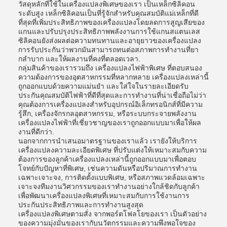
วัสดุหลักที่ใช้ในเครื่องแปลงพิเศษของเรา เป็นเหล็กซิลิคอน
ระดับสูง เหล็กซิลิคอนเป็นที่รู้จักสําหรับคุณสมบัติแม่เหล็กที่ดี
ที่สุดที่เพิ่มประสิทธิภาพของเครื่องแปลงโดยลดการสูญเสียของ
แกนและปรับปรุงประสิทธิภาพพลังงานการใช้แกนสแตนเลส
ซิลิคอนยังส่งผลต่อความทนทานและอายุยาวของเครื่องแปลง
การรับประกันว่าพวกมันสามารถทนต่อสภาพการทํางานที่ยา
กลําบาก และให้ผลงานที่คงที่ตลอดเวลา.
กลุ่มสินค้าของเรารวมถึง เครื่องแปลงไฟฟ้าพิเศษ ที่ตอบสนอง
ความต้องการของอุตสาหกรรมที่หลากหลาย เครื่องแปลงเหล่านี้
ถูกออกแบบด้วยความแม่นยํา และใส่ใจในรายละเอียดรับ
ประกันคุณสมบัติไฟฟ้าที่ดีที่สุดและการทํางานที่น่าเชื่อถือไม่ว่า
คุณต้องการเครื่องแปลงสําหรับอุปกรณ์อิเล็กทรอนิกส์ที่มีความ
รู้สึก, เครื่องจักรกลอุตสาหกรรม, หรือระบบกระจายพลังงาน
เครื่องแปลงไฟฟ้าที่เชี่ยวชาญของเราถูกออกแบบมาเพื่อให้ผล
งานที่ดีกว่า.
นอกจากการนําเสนอมาตรฐานของเราแล้ว เรายังให้บริการ
เครื่องแปลงความละเอียดพิเศษ ที่ปรับแต่งให้เหมาะสมกับความ
ต้องการของลูกค้าเครื่องแปลงเหล่านี้ถูกออกแบบมาเพื่อตอบ
โจทย์กับปัญหาที่พิเศษ, เช่นความดันหรือปริมาณการทํางาน
เฉพาะเจาะจง, การติดตั้งแบบพิเศษ, หรือสภาพแวดล้อมเฉพาะ
เจาะจงทีมงานวิศวกรรมของเราทํางานอย่างใกล้ชิดกับลูกค้า
เพื่อพัฒนาเครื่องแปลงพิเศษที่เหมาะสมกับการใช้งานการ
ประกันประสิทธิภาพและการทํางานสูงสุด
เครื่องแปลงพิเศษตามสั่ง จากพอร์ตโฟลโยของเรา เป็นตัวอย่าง
ของความมุ่งมั่นของเรากับนวัตกรรมและความพึงพอใจของ