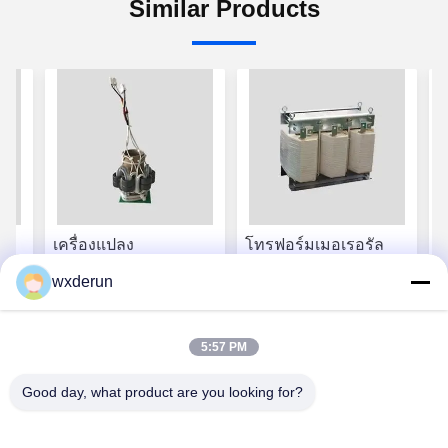
Similar Products
เครื่องแปลง
โทรฟอร์มเมอเรอรัล
เ
รับ
อุตสาหกรรมพิเศษที่กํา
พิเศษจากสแตนเลส
ร
wxderun
น
หนดเอง 220VAC ความ
ซิลิคอน แพดไม่ปกปิด
ข
ี่
ดันเข้าสําหรับความ
ติดเสา ติด
อ
่สุด
หา ราคา ที่ ดี ที่สุด
หา ราคา ที่ ดี ที่สุด
ปลอดภัยไฟฟ้า
5:57 PM
Good day, what product are you looking for?