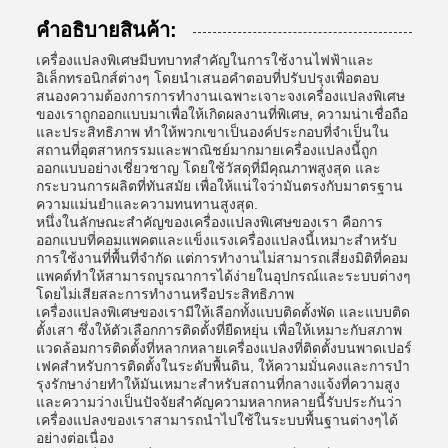
คําอธิบายสินค้า:
เครื่องแปลงพิเศษมีบทบาทสําคัญในการใช้งานไฟฟ้าและ
อิเล็กทรอนิกส์ต่างๆ โดยนําเสนอคําตอบที่ปรับปรุงเพื่อตอบ
สนองความต้องการการทํางานเฉพาะเจาะจงเครื่องแปลงพิเศษ
ของเราถูกออกแบบมาเพื่อให้เกิดผลงานที่พิเศษ, ความน่าเชื่อถือ
และประสิทธิภาพ ทําให้พวกเขาเป็นองค์ประกอบที่จําเป็นใน
สถานที่อุตสาหกรรมและพาณิชย์มากมายเครื่องแปลงนี้ถูก
ออกแบบอย่างเชี่ยวชาญ โดยใช้วัสดุที่มีคุณภาพสูงสุด และ
กระบวนการผลิตที่ทันสมัย เพื่อให้แน่ใจว่ามันตรงกับมาตรฐาน
ความแม่นยําและความทนทานสูงสุด.
หนึ่งในลักษณะสําคัญของเครื่องแปลงพิเศษของเรา คือการ
ออกแบบที่คอมแพคตและแข็งแรงเครื่องแปลงนี้เหมาะสําหรับ
การใช้งานที่พื้นที่จํากัด แต่การทํางานไม่สามารถเสี่ยงมิติที่คอม
แพคต์ทําให้สามารถบูรณาการได้ง่ายในอุปกรณ์และระบบต่างๆ
โดยไม่เสียสละการทํางานหรือประสิทธิภาพ
เครื่องแปลงพิเศษของเรามีให้เลือกทั้งแบบติดตั้งพัด และแบบติด
ตั้งเสา ซึ่งให้ตัวเลือกการติดตั้งที่ยืดหยุ่น เพื่อให้เหมาะกับสภาพ
แวดล้อมการติดตั้งที่หลากหลายเครื่องแปลงที่ติดตั้งบนพาดเปอร์
เฟคสําหรับการติดตั้งในระดับพื้นดิน, ให้ความมั่นคงและการบํา
รุงรักษาง่ายทําให้มันเหมาะสําหรับสถานที่กลางแจ้งที่ความสูง
และความว่างเป็นปัจจัยสําคัญความหลากหลายนี้รับประกันว่า
เครื่องแปลงของเราสามารถนําไปใช้ในระบบพื้นฐานต่างๆได้
อย่างต่อเนื่อง