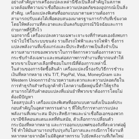
อย่างสําคัญจากเครื่องแปลงเหล่านี้ซึ่งเป็นสิ่งสําคัญในสภาพ
แวดล้อมที่ความน่าเชื่อถือและความปลอดภัยของอุปกรณ์เป็นสิ่ง
สําคัญ. เครื่องแปลงพิเศษที่ออกแบบมาตามความต้องการ
สามารถปรับแต่งได้เพื่อตอบสนองมาตรฐานการกํากับที่เข้มงวด
โดยให้พลังงานที่สะอาดและมั่นคงกับอุปกรณ์วินิจฉัยและการ
ถ่ายภาพที่รู้สึกไว
นอกจากนี้ เครื่องแปลงความเฉพาะเจาะจงที่กําหนดเองยังพบกา
รนําไปใช้ในระบบขนส่ง รวมถึงรถไฟฟ้าและรถไฟฟ้า ซึ่งการ
แปลงพลังงานที่แข็งแกร่งและมีประสิทธิภาพเป็นสิ่งจําเป็น
ความสามารถของพวกเขาในการจัดการความต้องการความ
กระชับกําลังเฉพาะและทนต่อสภาพการทํางานที่ยากจนทําให้
พวกเขาเป็นทางเลือกที่ชอบในกรณีที่ต้องการเหล่านี้.
ในส่วนของการจัดซื้อสินค้า เครื่องแปลงนี้รองรับวิธีการชําระ
เงินที่หลากหลาย เช่น T/T, PayPal, Visa, MoneyGram และ
Western Unionการอํานวยความสะดวกและความปลอดภัยใน
การทําธุรกิจสําหรับลูกค้าทั่วโลกความยืดหยุ่นนี้ทําให้ธุรกิจ
สามารถได้รับคําตอบแปลงที่แม่นยําที่พวกเขาต้องการโดยไม่
ต้องมีปัญหา
โดยสรุปแล้ว เครื่องแปลงพิเศษที่ออกแบบตามสั่งเป็นองค์ประ
กอบสําคัญในอุตสาหกรรมต่าง ๆ ที่ให้บริการทางการแปลง
พลังงานที่เหมาะสม มีประสิทธิภาพและน่าเชื่อถือเอกของพวก
เขามีซิลิคอนสแตนเลสที่ทันสมัย, ตัวเลือกการเปลี่ยนตัว
กระป๋องที่หลากหลาย และการออกแบบเพศของถังที่สะดวกต่อผู้
ใช้ ทําให้มันสามารถปรับปรุงกับโอกาสและกรณีการใช้งานที่
หลากหลายจากอัตโนมัติอุตสาหกรรม ไปยังพลังงานที่เกิดใหม่