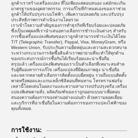
ลูกค้าเราสร้างเครื่องแปลง ที่ไม่เพียงแค่ตอบสนอง แต่มักจะเกิน
มาตรฐานของอุตสาหกรรม. การแก้ไขที่กําหนดเองของเราช่วย
ลูกค้าให้ปรับปรุงระบบไฟฟ้า, เพิ่มความปลอดภัย และปรับปรุง
ประสิทธิภาพการดําเนินงานโดยรวม
เราเข้าใจความสําคัญของการทําธุรกิจที่เรียบร้อยและปลอดภัย
ซึ่งเป็นเหตุผลที่เรานําเสนอทางเลือกการชําระเงินต่างๆ สําหรับ
การซื้อเครื่องแปลงพิเศษของเราลูกค้าสามารถชําระเงินได้โดย
T/T (Telegraphic Transfer), Paypal, Visa, MoneyGram, หรือ
Western Union, รับประกันความยืดหยุ่นและความสะดวกสบาย
ระหว่างกระบวนการจัดซื้อสินค้าเราพยายามที่จะทําให้ทุกด้าน
ของประสบการณ์การซื้อกันได้เรียบร้อยและน่าเชื่อถือ.
สรุปแล้ว เครื่องแปลงพิเศษของเราเป็นตัวเลือกที่เหมาะสมสําห
รับผู้ที่มองหาการแก้ไข เครื่องแปลงที่มีคุณภาพสูง น่าเชื่อถือ
และหลากหลายตัวเลือกการติดตั้งแบบยืดหยุ่น รวมถึงแบบติดตั้ง
พาดหรือพอลและแกนเหล็กซิลิคอนที่ทนทาน โทรทรานฟอร์ม
เหล่านี้โดดเด่นในผลงานและความสามารถปรับปรุงหรือ เครื่อง
แปลงพิเศษตามสั่ง, ผลิตภัณฑ์ของเราถูกออกแบบมาเพื่อตอบ
สนองความต้องการของท่านอย่างแม่นยํา ด้วยความยอดเยี่ยม
และบริการที่น่าเชื่อถือในความต้องการของการแปลงไฟฟ้าของ
คุณทั้งหมด.
การใช้งาน: