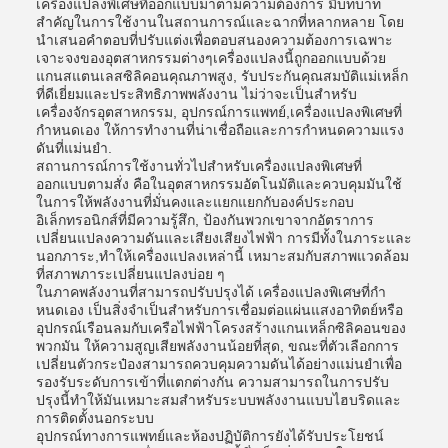
เครื่องแปลงพิเศษที่ออกแบบมาตามความต้องการ มีบทบาท
สําคัญในการใช้งานในสถานการณ์และฉากที่หลากหลาย โดย
นําเสนอคําตอบที่ปรับแต่งเพื่อตอบสนองความต้องการเฉพาะ
เจาะจงของอุตสาหกรรมต่างๆเครื่องแปลงนี้ถูกออกแบบด้วย
แกนสแตนเลสซิลิคอนคุณภาพสูง, รับประกันคุณสมบัติแม่เหล็ก
ที่ดีเยี่ยมและประสิทธิภาพพลังงาน ไม่ว่าจะเป็นสําหรับ
เครื่องจักรอุตสาหกรรม, อุปกรณ์การแพทย์,เครื่องแปลงพิเศษที่
กําหนดเอง ให้การทํางานที่น่าเชื่อถือและการกําหนดความแรง
ดันที่แม่นยํา.
สถานการณ์การใช้งานทั่วไปสําหรับเครื่องแปลงพิเศษที่
ออกแบบตามสั่ง คือในอุตสาหกรรมอัตโนมัติและควบคุมมันใช้
ในการให้พลังงานที่มั่นคงและแยกแยกกับองค์ประกอบ
อิเล็กทรอนิกส์ที่มีความรู้สึก, ป้องกันพวกเขาจากอัตราการ
เปลี่ยนแปลงความดันและเสียงเสียงไฟฟ้า การมีทั้งในภาระและ
นอกภาระ,ทําให้เครื่องแปลงเหล่านี้ เหมาะสมกับสภาพแวดล้อม
ที่สภาพภาระเปลี่ยนแปลงบ่อย ๆ
ในภาคพลังงานที่สามารถปรับปรุงได้ เครื่องแปลงพิเศษที่กํา
หนดเอง เป็นสิ่งจําเป็นสําหรับการเชื่อมต่อแผ่นแสงอาทิตย์หรือ
อุปกรณ์เรือนลมกับเครือไฟฟ้าโครงสร้างแกนเหล็กซิลิคอนของ
พวกมัน ให้ความสูญเสียพลังงานน้อยที่สุด, ขณะที่ตัวเลือกการ
เปลี่ยนตัวกระป๋องสามารถควบคุมความดันได้อย่างแม่นยําเพื่อ
รองรับระดับการเข้าที่แตกต่างกัน ความสามารถในการปรับ
ปรุงนี้ทําให้มันเหมาะสมสําหรับระบบพลังงานแบบไฮบริดและ
การติดตั้งนอกระบบ
อุปกรณ์ทางการแพทย์และห้องปฏิบัติการยังได้รับประโยชน์