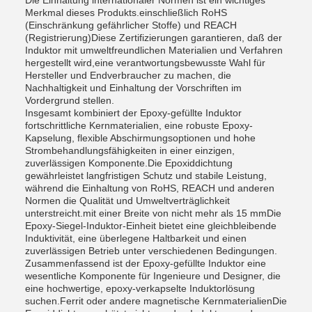
Die Einhaltung internationaler Normen ist ein wichtiges
Merkmal dieses Produkts.einschließlich RoHS
(Einschränkung gefährlicher Stoffe) und REACH
(Registrierung)Diese Zertifizierungen garantieren, daß der
Induktor mit umweltfreundlichen Materialien und Verfahren
hergestellt wird,eine verantwortungsbewusste Wahl für
Hersteller und Endverbraucher zu machen, die
Nachhaltigkeit und Einhaltung der Vorschriften im
Vordergrund stellen.
Insgesamt kombiniert der Epoxy-gefüllte Induktor
fortschrittliche Kernmaterialien, eine robuste Epoxy-
Kapselung, flexible Abschirmungsoptionen und hohe
Strombehandlungsfähigkeiten in einer einzigen,
zuverlässigen Komponente.Die Epoxiddichtung
gewährleistet langfristigen Schutz und stabile Leistung,
während die Einhaltung von RoHS, REACH und anderen
Normen die Qualität und Umweltverträglichkeit
unterstreicht.mit einer Breite von nicht mehr als 15 mmDie
Epoxy-Siegel-Induktor-Einheit bietet eine gleichbleibende
Induktivität, eine überlegene Haltbarkeit und einen
zuverlässigen Betrieb unter verschiedenen Bedingungen.
Zusammenfassend ist der Epoxy-gefüllte Induktor eine
wesentliche Komponente für Ingenieure und Designer, die
eine hochwertige, epoxy-verkapselte Induktorlösung
suchen.Ferrit oder andere magnetische KernmaterialienDie