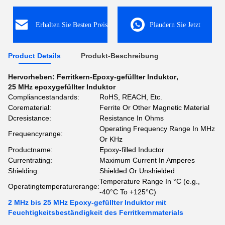
Erhalten Sie Besten Preis
Plaudern Sie Jetzt
Product Details
Produkt-Beschreibung
Hervorheben:
Ferritkern-Epoxy-gefüllter Induktor
,
25 MHz epoxygefüllter Induktor
Compliancestandards:
RoHS, REACH, Etc.
Corematerial:
Ferrite Or Other Magnetic Material
Dcresistance:
Resistance In Ohms
Operating Frequency Range In MHz
Frequencyrange:
Or KHz
Productname:
Epoxy-filled Inductor
Currentrating:
Maximum Current In Amperes
Shielding:
Shielded Or Unshielded
Temperature Range In °C (e.g.,
Operatingtemperaturerange:
-40°C To +125°C)
2 MHz bis 25 MHz Epoxy-gefüllter Induktor mit
Feuchtigkeitsbeständigkeit des Ferritkernmaterials