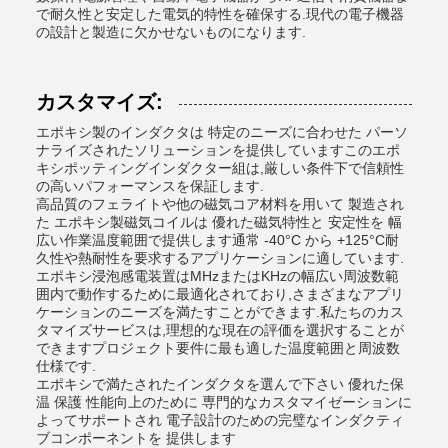
で耐久性と安定した電気的特性を確保する.現代の電子機器
の設計と製造に欠かせないものになります.
カスタマイズ:
エポキシ製のインダクタは 特定のニーズに合わせた パーソ
ナライズされたソリューションを提供していますこのエポ
キシポッティングインダクター組は,厳しい条件下で信頼性
の高いパフォーマンスを保証します.
高品質のフェライトや他の磁気コア材料を用いて 製造され
た エポキシ製磁気コイルは 優れた磁気特性と 安定性を 幅
広い作業温度範囲で提供します通常 -40°C から +125°C耐
久性や熱耐性を要求するアプリケーションに適しています.
エポキシ浸泡感電装置はMHzまたはKHzの幅広い周波数範
囲内で動作するために最適化されており,さまざまなアプリ
ケーションのニーズを満たすことができます.私たちのカス
タマイズサービスは,理想的な現在の評価を選択することが
できますプロジェクト要件に最も適した温度範囲と周波数
仕様です.
エポキシで満たされたインダクタを選んで下さい 優れた保
温 保護 性能向上のために 専門的なカスタマイゼーションに
よってサポートされ 電子設計のための完璧なインダクティ
ブコンポーネントを 提供します