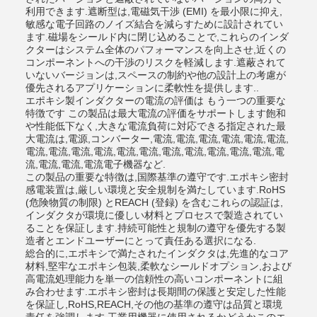
利用できます.遮断型は,電磁気干渉 (EMI) を最小限に抑え,
敏感な電子回路のノイズ結合を減らすために設計されてい
ます.磁場をシールド内に閉じ込めることで,これらのインダ
クターはシステム全体のパフォーマンスを向上させ,近くの
コンポーネントへの干渉のリスクを軽減します.遮蔽されて
いないバージョンは,スペースの制約や他の設計上の考慮が
優先されるアプリケーションに柔軟性を提供します..
エポキシ製インダクターの電流の評価は もう一つの重要な
特徴です この製品は最大電流の評価をサポートします飽和
や性能低下なく,大きな電流負荷に対応できる指定された最
大電流は,電源,コンバーター,電流,電流,電流,電流,電流,電流,
電流,電流,電流,電流,電流,電流,電流,電流,電流,電流,電流,電
流,電流,電流,電流電子機器など.
この製品の重要な特徴は,国際基準の遵守です.エポキシ密封
感電装置は,厳しい環境と安全規制を満たしています.RoHS
(危険物質の制限) とREACH (登録) を含むこれらの認証は,
インダクタが環境に優しい材料とプロセスで製造されてい
ることを保証します.持続可能性と規制の遵守を優先する製
造者とエンドユーザーにとって責任ある選択になる.
総合的に,エポキシで満たされたインダクタは,先進的なコア
材料,堅牢なエポキシ包装,柔軟なシールドオプション,および
高電流処理能力を単一の信頼性の高いコンポーネントに組
み合わせます.エポキシ密封は長期間の保護と安定した性能
を保証し,RoHS,REACH,その他の基準の遵守は品質と環境