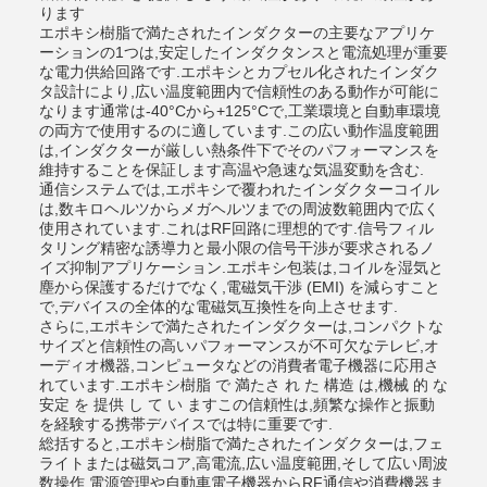
ります
エポキシ樹脂で満たされたインダクターの主要なアプリケ
ーションの1つは,安定したインダクタンスと電流処理が重要
な電力供給回路です.エポキシとカプセル化されたインダク
タ設計により,広い温度範囲内で信頼性のある動作が可能に
なります通常は-40°Cから+125°Cで,工業環境と自動車環境
の両方で使用するのに適しています.この広い動作温度範囲
は,インダクターが厳しい熱条件下でそのパフォーマンスを
維持することを保証します高温や急速な気温変動を含む.
通信システムでは,エポキシで覆われたインダクターコイル
は,数キロヘルツからメガヘルツまでの周波数範囲内で広く
使用されています.これはRF回路に理想的です.信号フィル
タリング精密な誘導力と最小限の信号干渉が要求されるノ
イズ抑制アプリケーション.エポキシ包装は,コイルを湿気と
塵から保護するだけでなく,電磁気干渉 (EMI) を減らすこと
で,デバイスの全体的な電磁気互換性を向上させます.
さらに,エポキシで満たされたインダクターは,コンパクトな
サイズと信頼性の高いパフォーマンスが不可欠なテレビ,オ
ーディオ機器,コンピュータなどの消費者電子機器に応用さ
れています.エポキシ樹脂 で 満たさ れ た 構造 は,機械 的 な
安定 を 提供 し て い ますこの信頼性は,頻繁な操作と振動
を経験する携帯デバイスでは特に重要です.
総括すると,エポキシ樹脂で満たされたインダクターは,フェ
ライトまたは磁気コア,高電流,広い温度範囲,そして広い周波
数操作,電源管理や自動車電子機器からRF通信や消費機器ま