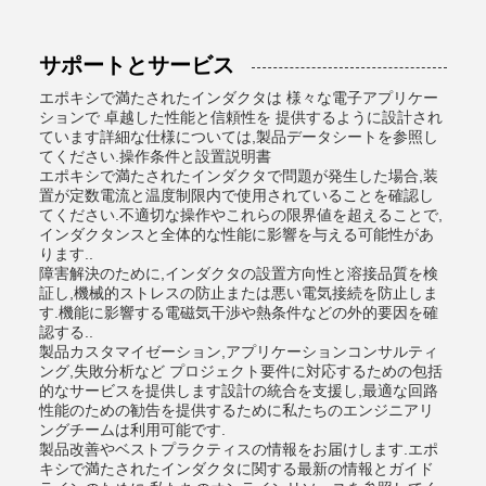
サポートとサービス
エポキシで満たされたインダクタは 様々な電子アプリケー
ションで 卓越した性能と信頼性を 提供するように設計され
ています詳細な仕様については,製品データシートを参照し
てください.操作条件と設置説明書
エポキシで満たされたインダクタで問題が発生した場合,装
置が定数電流と温度制限内で使用されていることを確認し
てください.不適切な操作やこれらの限界値を超えることで,
インダクタンスと全体的な性能に影響を与える可能性があ
ります..
障害解決のために,インダクタの設置方向性と溶接品質を検
証し,機械的ストレスの防止または悪い電気接続を防止しま
す.機能に影響する電磁気干渉や熱条件などの外的要因を確
認する..
製品カスタマイゼーション,アプリケーションコンサルティ
ング,失敗分析など プロジェクト要件に対応するための包括
的なサービスを提供します設計の統合を支援し,最適な回路
性能のための勧告を提供するために私たちのエンジニアリ
ングチームは利用可能です.
製品改善やベストプラクティスの情報をお届けします.エポ
キシで満たされたインダクタに関する最新の情報とガイド