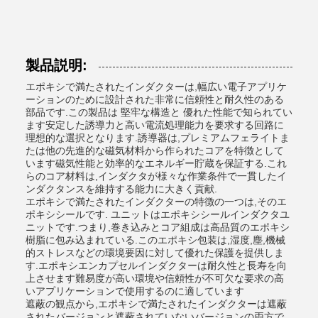
製品説明:
エポキシで満たされたインダクターは,幅広い電子アプリケ
ーションのために設計された非常に信頼性と耐久性のある
部品です.この製品は 堅牢な構造と 優れた性能で知られてい
ます安定した誘導力と高い電流処理能力を要求する回路に
理想的な選択となります.誘導器は,プレミアムフェライトま
たは他の先進的な磁気材料から作られたコアを特徴として
います磁気性能と効率的なエネルギー貯蔵を保証する.これ
らのコア材料は,インダクタが様々な作業条件で一貫したイ
ンダクタンスを維持する能力に大きく貢献.
エポキシで満たされたインダクターの特徴の一つは,そのエ
ポキシシールです. ユニットはエポキシシールインダクタユ
ニットです.つまり,巻き込みとコア組成は高品質のエポキシ
樹脂に包み込まれている.このエポキシ包装は,湿度,塵,機械
的ストレスなどの環境要因に対して優れた保護を提供しま
す.エポキシエンカプセルインダクターは耐久性と長寿を向
上させます難易度が高い環境や信頼性が不可欠な要求の高
いアプリケーションで使用するのに適しています
遮蔽の観点から,エポキシで満たされたインダクターは遮蔽
されたバージョンと遮蔽されていないバージョンの両方で