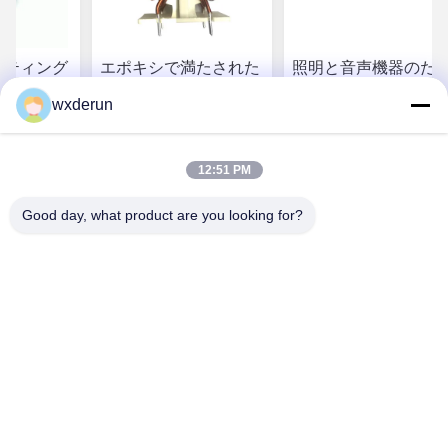
ッティング
エポキシで満たされた
照明と音声機器のた
ルのタイプ
インダクター磁気コイ
の,シールされたエポ
wxderun
満たされた
ル電子機器のための
シインダクターコイ
DC抵抗
ユニット
い合わせ
お問い合わせ
お問い合わせ
12:51 PM
Good day, what product are you looking for?
Wuxi Derun Electron Co., Ltd
wxderun@188.com
0086-13806187009
ガンキシア工業公園,ドンガンタウン,キッシャン地区,ウキ