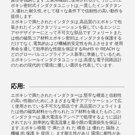
責任を強調します.工業用機器に使用されるかどうかこのエ
ポキシ密封式インダクタユニットは,一貫したインダクタン
ス,優れた耐久性,そして様々な条件下で信頼性の高い動作を
提供します.
エポキシで満たされたインダクタは,高品質のエポキシで包
装されたインダクタソリューションを探しているエンジニ
アやデザイナーにとって不可欠な部品です.フェリートまた
は他の磁気コア材料エポキシ密封は,インダクタを保護する
だけでなく,電気的および機械的安定性を向上させます.使用
寿命を通して効率的な性能を保証するRoHS や REACH な
どのグローバルコンプライアンス基準に準拠しているため,
エポキシシールインダクタユニットは,高度な電子回路設計
のための現代的で環境に優しい選択を代表しています.
応用:
エポキシで満たされたインダクターは,堅牢な構造と信頼性
の高い性能のために,さまざまな電子アプリケーションで広
く使用されている不可欠な部品です.高品質のフェライトま
たは他の磁気材料から作られたコア材料を備えたものこの
インダクターは,最大電流をアンペアで処理するように設計
されており,効率的な電流流量と最小限の電源損失を保証し
ます.エポキシ樹脂 で 満たさ れ た 構造 は 優れた 隔熱 と
機械 的 保護 を 提供 し ます耐久性があり 環境に耐性があ