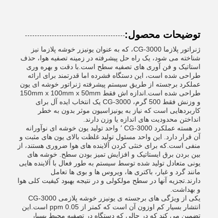
توضیحات محصول:
ژنراتور پلازما CG-3000، که به عنوان یونیزر خوشه پلازما نیز
شناخته می شود، یک راه حل پیشرفته در زمینه تصفیه هوا، حذف
استاتیک و فن آوری های تصفیه سطح است.با دقت و بهره وری
طراحی شده است، این دستگاه فشرده اما قدرتمند برای ارائه
عملکرد برجسته از طریق سیستم پیشرفته ژنراتور خوشه ای یون
طراحی شده است.اندازه اش فقط 150mm x 100mm x 50mm
و وزنش فقط 500 گرم، CG-3000 یک انتخاب ایده آل برای
کاربردهایی است که نیاز به یونیزاسیون موثر بدون به خطر
انداختن محدودیت های اندازه یا وزن دارند.
در هسته عملکرد CG-3000 ٬ واحد تولید یون خوشه ای نوآورانه
آن قرار دارد. این واحد مسئول تولید غلظت بالای یون های مثبت و
منفی است.که برای خنثی کردن آلاینده های هوا ضروری هستند، از
بین بردن برق ایستاتیک و افزایش تمیز بودن سطح. خوشه های
یونی متعادل تولید شده توسط سیستم به طور فعال با آلاینده هایی
مانند گرد و غبار، باکتری ها، ویروس ها و بوی ها تعامل
دارند.تجزیه آنها در سطح مولکولی و در نتیجه بهبود کیفیت کلی هوا
و بهداشت.
یکی از ویژگی های برجسته ی یونیزر خوشه پلازمی CG-3000
انتشار بسیار کم اوزون آن است که کمتر از 0.05 ppm است.این
تضمین می کند که در حالی که دستگاه در تصفیه محیط بسیار