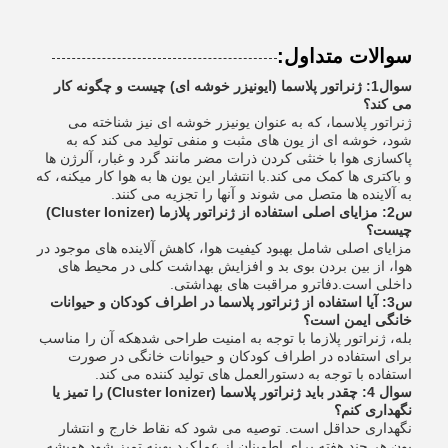
سوالات متداول:
سوال1: ژنراتور پلاسما (ایونیزر خوشه ای) چیست و چگونه کار
می کند؟
ژنراتور پلاسما، که به عنوان یونیزر خوشه ای نیز شناخته می
شود، خوشه ای از یون های مثبت و منفی تولید می کند که به
پاکسازی هوا با خنثی کردن ذرات مضر مانند گرد و غبار، آلرژن ها
و باکتری ها کمک می کند.با انتشار اين يون ها به هوا کار ميکنه، که
به آلاینده ها متصل می شوند و آنها را تجزیه می کنند.
س2: مزایای اصلی استفاده از ژنراتور پلازما (Cluster Ionizer)
چیست؟
مزایای اصلی شامل بهبود کیفیت هوا، کاهش آلاینده های موجود در
هوا، از بین بردن بوی بد و افزایش بهداشت کلی در محیط های
داخلی است.دفاترو مراقبت های بهداشتی.
س3: آیا استفاده از ژنراتور پلاسما در اطراف کودکان و حیوانات
خانگی ایمن است؟
بله، ژنراتور پلازما با توجه به امنيت طراحی شدهکه آن را مناسب
برای استفاده در اطراف کودکان و حیوانات خانگی در صورت
استفاده با توجه به دستورالعمل های تولید کننده می کند.
سوال 4: چقدر باید ژنراتور پلاسما (Cluster Ionizer) را تمیز یا
نگهداری کنم؟
نگهداری حداقل است. توصیه می شود که نقاط خارج و انتشار
یون هر چند هفته برای اطمینان از عملکرد بهینه تمیز شود.همیشه