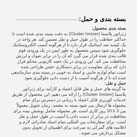
بسته بندی و حمل:
بسته بندی محصول:
ژنراتور پلاسما (Cluster Ionizer) به دقت بسته بندی شده است تا
حداکثر حفاظت را در طول حمل و نقل تضمین کند. هر واحد در
یک کیسه ضد استاتیک قرار دارد تا از هرگونه آسیب الکتروستاتیک
جلوگیری شود.سپس محصول به طور ایمن در یک ورودی فوم
قالب بندی شده قرار می گیرد که آن را در برابر شوک و لرزش
محافظت می کند. این ورودی در یک جعبه کارتونی محکم قرار
دارد که برای مقاومت در برابر دستکاری خشن طراحی شده
است.تمام لوازم جانبی و اسناد به خوبی در بسته بندی سازماندهی
شده اند تا از هرگونه آسیب یا از دست دادن جلوگیری شود.
حمل و نقل:
ما گزینه های حمل و نقل قابل اعتماد و کارآمد برای ژنراتور
پلاسما (Cluster Ionizer) را ارائه می دهیم. این محصول از طریق
خدمات کوریری قابل اعتماد با ردیابی در دسترس برای تمام
محموله ها ارسال می شود.بسته به مقصد، زمان تحویل معمولاً
بین 3 تا 10 روز کاری است. هر محموله شامل پوشش بیمه برای
محافظت در برابر از دست دادن یا آسیب در طول حمل و نقل
است. برای سفارشات بین المللی،تمام اسناد صادراتی لازم و
اعلامیه های گمرکی به سرعت برای اطمینان از تحویل بدون
مشکل پردازش می شوند..