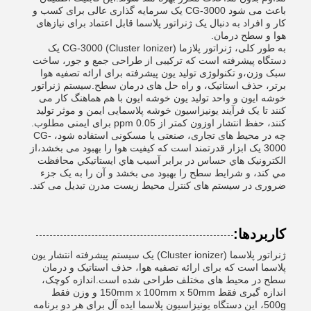
باعث می شود CG-3000 یک سرمایه گذاری عالی برای کسب و
کار و افراد به دنبال یک ژنراتور پلاسما قابل اعتماد برای نیازهای
هوا و سطح درمان.
به طور کلی، ژنراتور پلازما CG-3000 (Cluster Ionizer) یک
دستگاه پیشرفته است که ترکیبی از طراحی جمع و جور، ساخت
سبک وزن،و تکنولوژی تولید یون پیشرفته برای ارائه تصفیه هوا
برتر، حذف استاتیک، و راه حل های درمان سطح.سیستم ژنراتور
خوشه ایون و واحد تولید یون خوشه ایون با هم هماهنگ کار می
کنند تا یک فرآیند یونیزاسیون خوشه پلاسمایی ایمن و موثر تولید
کنند، حفظ انتشار اوزون کمتر از 0.05 ppm برای ایمنی مطلوب.
چه در محیط های تجاری، صنعتی یا مسکونی استفاده شود، CG-
3000 یک ابزار قدرتمند است که کیفیت هوا را بهبود می بخشد،از
الکترونيک هاي حساس در برابر آسيب هاي ايستاتيکي محافظت
مي کند، و شرایط سطح را بهبود می بخشد و آن را به یک جزء
ضروری در سیستم های کنترل محیط زیست مدرن تبدیل می کند.
کاربردها:
ژنراتور پلاسما (Cluster ionizer) یک سیستم پیشرفته انتشار یون
پلاسما است که برای ارائه تصفیه هوا، حذف استاتیک و درمان
سطح در محیط های مختلف طراحی شده است.اندازه کوچک،
اندازه گیری فقط 150mm x 100mm x 50mm و وزن فقط
500g، این دستگاه یونیزاسیون پلاسما ایده آل برای هر دو برنامه