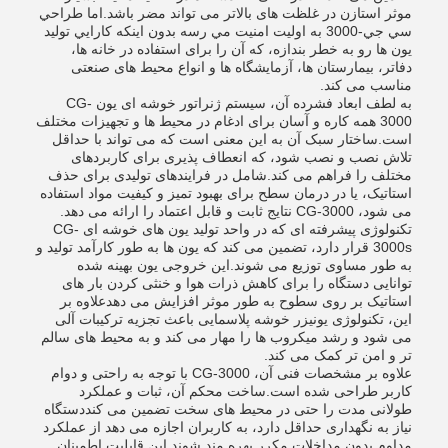
موثر استازن در غلظت های بالاتر می تواند مضر باشد.اما طراحي
سي جي-3000 به اوليت امنيت مي رسه بدون اينکه کارايي توليد
يون ها رو به خطر بندازه، که آن را برای استفاده در خانه ها،
دفاتر، بیمارستان ها، آزمایشگاه ها و انواع محیط های صنعتی
مناسب می کند.
به لطف ابعاد فشرده آن، سیستم ژنراتور خوشه ای یون CG-
3000 همه کاره و آسان برای ادغام در محیط ها و تجهیزات مختلف
است.ساختار سبک آن به این معنی است که می تواند با حداقل
تلاش نصب و نصب شود، که انعطاف پذیری برای کاربردهای
مختلف را فراهم می کند.شامل در فرایندهای تولیدی برای حذف
استاتیک، یا در درمان سطح برای بهبود تمیز و کیفیت مواد استفاده
می شود، CG-3000 نتایج ثابت و قابل اعتماد را ارائه می دهد.
تکنولوژی پیشرفته ای که در واحد تولید یون های خوشه ای CG-
3000s قرار دارد، تضمین می کند که یون ها به طور کارآمد تولید و
به طور مساوی توزیع می شوند.این خروجی یون بهینه شده
توانایی دستگاه را برای کاهش ذرات هوا و خنثی کردن بار های
استاتیک بر روی سطوح به طور موثر افزایش می دهدعلاوه بر
این، تکنولوژی یونیزر خوشه پلاسمایی باعث تجزیه ترکیبات آلی
می شود و رشد میکروب ها را مهار می کند و به محیط های سالم
تر و امن تر کمک می کند.
علاوه بر مشخصات فنی آن، CG-3000 با توجه به راحتی و دوام
کاربر طراحی شده است.ساخت محکم آن، ثبات و عملکرد
طولانی مدت را حتی در محیط های سخت تضمین می کنددستگاه
نیاز به نگهداری حداقل دارد، به کاربران اجازه می دهد از عملکرد
مداوم بدون مداخلات مکرر بهره مند شوند.این قابلیت اطمینان