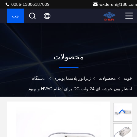
0086-13806187009
wxderun@188.com
چت
محصولات
خونه
>
محصولات
>
ژنراتور پلاسما یونیزه
>
دستگاه
انتشار یون خوشه ای 24 ولت DC برای ادغام HVAC و بهبود
هوای محیطی