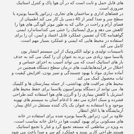
های قابل حمل و ثابت است که در آن هوا پاک و کنترل استاتیک
ضروری است.
در فضاهای اداری و ساختمان های تجاری، ژنراتور پلاسما یونیزه با
سطح سر و صدا کمتر از 40 دسی بل کار می کند.اطمینان از
فضای آرام و راحت در حالی که به طور موثر آلودگی های هوا را
کاهش می دهد و برق ایستاتیک را خنثی می کنداستاندارد ایمنی
گواهینامه CE آن تضمین عملکرد قابل اعتماد و ایمن، آن را برای
استفاده در محیط هایی که ایمنی و عملکرد بسیار مهم است،
کامل می کند.
تاسیسات تولیدی و تولید الکترونیک از این سیستم انتشار یون
پلاسما سود زیادی می برند.به عنوان آن را کمک می کند به حذف
بار های استاتیک است که می تواند آسیب به اجزای حساس و
اختلال در فرآیندهایقابلیت های درمان سطح دستگاه همچنین در
آماده سازی مواد با بهبود چسبندگی و تمیز بودن، افزایش کیفیت و
ثبات محصول کمک می کند.
محیط های مراقبت های بهداشتی، از جمله بیمارستان ها و کلینیک
ها، می توانند از دستگاه یونیزاسیون پلاسما برای حفظ محیط های
استریل با کاهش بیماری زا و آلرژن های هوا استفاده کنند.طراحی
فشرده و سبک اجازه می دهد تا ادغام آسان به سیستم های تهویه
موجود و یا استفاده به عنوان یک پاک کننده مستقل در اتاق بیمار،
آزمايشگاه ها يا اتاق انتظار.
علاوه بر این، ژنراتور پلاسما یونیزه شده برای استفاده در خانه
های مسکونی برای بهبود کیفیت هوا در داخل خانه مناسب است،
به ویژه در مناطقی که مستعد تجمع گرد و غبار یا تجمع استاتیک
هستند.طراحی کاربر پسند و عملکرد کم سر و صدا باعث می شود