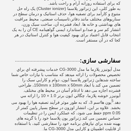
که برای استفاده روزانه آرام و راحت باشد.
به طور کلی، این ژنراتور پلاسما (Cluster ionizer) یک راه حل
متنوع و کارآمد برای تصفیه هوا، حذف استاتیک و درمان سطح در
سناریوهای مختلف مانند دفاتر،تاسیسات صنعتی، محیط مراقبت
های بهداشتی و خانه ها. ابعاد فشرده آن، ساخت سبک وزن،
انتشار کم سر و صدا،و استاندارد ایمنی گواهینامه CE آن را به یک
انتخاب قابل اعتماد برای بهبود کیفیت هوا و کنترل استاتیک در هر
کجا که در آن مستقر است.
سفارشی سازی:
مدل آيونيزر پلازما ما مدل CG-3000 خدمات پيشرفته اي براي
تخصيص محصولات را ارائه ميدهد که متناسب با نيازات خاص شما
ساخته شدهاين ژنراتور پلاسما ايون، دوام و کارايي سبک را
تضمین مي کند.با ابعاد 150mm x 100mm x 50mm، طراحی
فشرده اجازه می دهد تا ادغام آسان در محیط های مختلف.
آيونيزر خوشه پلازما، چگالي ايون برتر 1.0 × 10 را ارائه مي
5
دهد.
یون ها/سم 3، که به طور موثر فرآیند تصفیه هوا را بهبود می
بخشد. علاوه بر این، انتشار اوزون در سطح بسیار پایین کمتر از
0.05 ppm حفظ می شود، که عملکرد ایمن را در تنظیمات
حساس تضمین می کند.ژنراتور یون پلاسما خود را با گزینه های
بهینه شده برای نیازهای برنامه خود را سفارشی کنید، با استفاده
از قابلیت اطمینان و کارایی مدل CG-3000 ما.