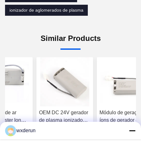
ionizador de aglomerados de plasma
Similar Products
ão de ar
OEM DC 24V gerador
Módulo de geraçã
uster Ion
de plasma ionizado
íons de gerador d
 Estrutura de
gerador de íons para
plasma DC 24V le
wxderun
lumínio para
purificação de ar
para melhorar a