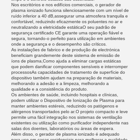
Nos escritórios e nos edifícios comerciais, o gerador de
plasma ionizado funciona silenciosamente com um nível de
ruído inferior a 40 dB,assegurar uma atmosfera tranquila e
confortável, reduzindo eficazmente os poluentes no ar e
neutralizando a eletricidade estáticaO seu padrão de
segurança certificado CE garante uma operação fiável e
segura, tornando-o perfeito para utilização em ambientes
onde a segurança e o desempenho são críticos.
As instalações de fabrico e de produção de electrónica
beneficiam grandemente deste sistema de emissão de
íons de plasma,Como ajuda a eliminar cargas estáticas
que podem danificar componentes sensíveis e interromper
processosAs capacidades de tratamento de superfície do
dispositivo também ajudam na preparação de materiais,
melhorando a adesão e a limpeza, melhorando a
qualidade e a consistência do produto.
Os ambientes de saúde, incluindo hospitais e clínicas,
podem utilizar o Dispositivo de Ionização de Plasma para
manter ambientes estéreis, reduzindo os patógenos e
alérgenos transportados pelo ar.O projeto compacto e leve
permite uma fácil integração nos sistemas de ventilação
existentes ou utilização como purificador independente nas
salas dos doentes, laboratórios ou áreas de espera.
Além disso, o gerador de plasma ionizado é adequado
para uso em casas residenciais para melhorar a qualidade