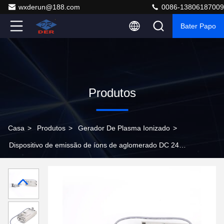
wxderun@188.com
0086-13806187009
Bater Papo
Produtos
Casa
>
Produtos
>
Gerador De Plasma Ionizado
>
Dispositivo de emissão de íons de aglomerado DC 24V
para integração de HVAC e melhoria do ar ambiental