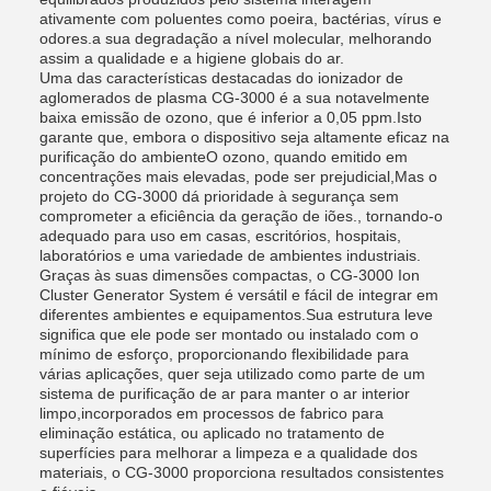
ativamente com poluentes como poeira, bactérias, vírus e
odores.a sua degradação a nível molecular, melhorando
assim a qualidade e a higiene globais do ar.
Uma das características destacadas do ionizador de
aglomerados de plasma CG-3000 é a sua notavelmente
baixa emissão de ozono, que é inferior a 0,05 ppm.Isto
garante que, embora o dispositivo seja altamente eficaz na
purificação do ambienteO ozono, quando emitido em
concentrações mais elevadas, pode ser prejudicial,Mas o
projeto do CG-3000 dá prioridade à segurança sem
comprometer a eficiência da geração de iões., tornando-o
adequado para uso em casas, escritórios, hospitais,
laboratórios e uma variedade de ambientes industriais.
Graças às suas dimensões compactas, o CG-3000 Ion
Cluster Generator System é versátil e fácil de integrar em
diferentes ambientes e equipamentos.Sua estrutura leve
significa que ele pode ser montado ou instalado com o
mínimo de esforço, proporcionando flexibilidade para
várias aplicações, quer seja utilizado como parte de um
sistema de purificação de ar para manter o ar interior
limpo,incorporados em processos de fabrico para
eliminação estática, ou aplicado no tratamento de
superfícies para melhorar a limpeza e a qualidade dos
materiais, o CG-3000 proporciona resultados consistentes