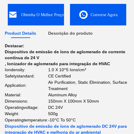
Obtenha O Melhor Preço
Converse Agora
Product Details
Descrição do produto
Destacar:
Dispositivo de emissão de íons de aglomerado de corrente
contínua de 24 V
,
Ionizador de aglomerado para integração de HVAC
Iondensity:
1.0 X 10^5 Ions/cm³
Safetystandard:
CE Certified
Air Purification, Static Elimination, Surface
Application:
Treatment
Material:
Aluminum Alloy
Dimensions:
150mm X 100mm X 50mm
Operatingvoltage:
DC 24V
Weight:
500g
Operatingtemperature:
-10°C To 50°C
Dispositivo de emissão de íons de aglomerado DC 24V para
integração de HVAC e melhoria do ar ambiental