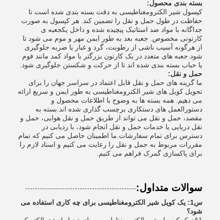
بسته بندی محصول:
کپسول شیر الکترومغناطیسی به دقت بسته بندی شده است تا
حفاظت در طول حمل و نقل را تضمین کند. هر کپسول به صورت
جداگانه با مواد ضد استاتیک پیچیده شده و داخل یکجعبه ی
کارتونی مخصوص. جعبه بعد به طور ایمن مهر و موم می شود تا
از هرگونه آسیب ناشی از رطوبت، گرد و غبار یا ضربه جلوگیری
شود.جعبه های متعدد در یک کارتون بزرگتر با مواد کمد مانند فوم
یا حباب بسته بندی شده اند تا از حرکت و شکستن جلوگیری شود.
حمل و نقل:
ما گزینه های حمل و نقل قابل اعتماد در سراسر جهان را برای
تحویل کویل های شیر الکترومغناطیسی به طور ایمن و سریع ارائه
می دهیم. همه بسته ها به وضوح با اطلاعات محصول و
دستورالعمل های دستکاری برچسب گذاری شده اند.بسته به
مقصد، حمل و نقل می تواند از طریق حمل و نقل هوایی، حمل و
نقل دریایی یا خدمات حمل و نقل انجام شود، با ردیابی در
دسترس برای تمام سفارشات.ما اطمینان حاصل می کنیم که تمام
مقررات مربوط به حمل و نقل را رعایت می کنیم و اسناد لازم را
برای پاکسازی گمرک فراهم می کنیم.
سوالات متداول:
س1: یک کویل شیر الکترومغناطیسی برای چه کاری استفاده می
شود؟