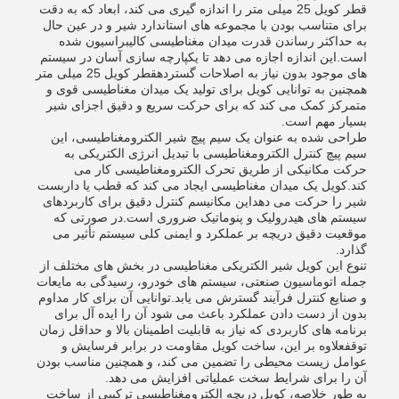
قطر کویل 25 میلی متر را اندازه گیری می کند، ابعاد که به دقت
برای متناسب بودن با مجموعه های استاندارد شیر و در عین حال
به حداکثر رساندن قدرت میدان مغناطیسی کالیبراسیون شده
است.این اندازه اجازه می دهد تا یکپارچه سازی آسان در سیستم
های موجود بدون نیاز به اصلاحات گستردهقطر کویل 25 میلی متر
همچنین به توانایی کویل برای تولید یک میدان مغناطیسی قوی و
متمرکز کمک می کند که برای حرکت سریع و دقیق اجزای شیر
بسیار مهم است.
طراحی شده به عنوان یک سیم پیچ شیر الکترومغناطیسی، این
سیم پیچ کنترل الکترومغناطیسی با تبدیل انرژی الکتریکی به
حرکت مکانیکی از طریق تحرک الکترومغناطیسی کار می
کند.کویل یک میدان مغناطیسی ایجاد می کند که قطب یا داربست
شیر را حرکت می دهداین مکانیسم کنترل دقیق برای کاربردهای
سیستم های هیدرولیک و پنوماتیک ضروری است.در صورتی که
موقعیت دقیق دریچه بر عملکرد و ایمنی کلی سیستم تأثیر می
گذارد.
تنوع این کویل شیر الکتریکی مغناطیسی در بخش های مختلف از
جمله اتوماسیون صنعتی، سیستم های خودرو، رسیدگی به مایعات
و صنایع کنترل فرآیند گسترش می یابد.توانایی آن برای کار مداوم
بدون از دست دادن عملکرد باعث می شود آن را ایده آل برای
برنامه های کاربردی که نیاز به قابلیت اطمینان بالا و حداقل زمان
توقفعلاوه بر این، ساخت کویل مقاومت در برابر فرسایش و
عوامل زیست محیطی را تضمین می کند، و همچنین مناسب بودن
آن را برای شرایط سخت عملیاتی افزایش می دهد.
به طور خلاصه، کویل دریچه الکترومغناطیسی ترکیبی از ساخت