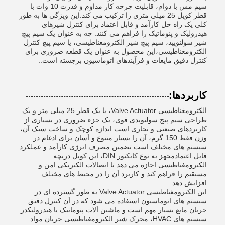
سیم مس با دوام، قابلیت چرخه کار مداوم و قدرت 10 وات با
قطر کویل 25 میلی متری را ترکیب می کند.این ویژگی ها به طور
کلی یک راه حل کارآمد و قابل اعتماد برای کنترل شیرهای
هیدرولیک و پنوماتیک را فراهم می کنند. چه به عنوان یک سیم پیچ
شیر سولنویید، سیم پیچ شیر الکترومغناطیسی، یا سیم پیچ کنترل
الکترومغناطیسی،این محصول به عنوان یک قطعه ضروری برای
کنترل دقیق مایعات و فرآیندهای اتوماسیون برجسته است..
کاربردها:
الکترومغناطیسی Valve Actuator، با یک قطر 25 میلی متر و یک
طراحی سیم پیچ سولنویدی قوی، یک جزء ضروری در بسیاری از
کاربردهای صنعتی و تجاری است.اندازه کوچک و ساخت سبک آن،
وزن فقط 150 گرم، آن را بسیار متنوع و آسان برای ادغام در
سیستم های مختلف است.تضمین مصرف انرژی کارآمد و عملکرد
قابل اعتمادمجهز به نوع کانکتور DIN، این کویل دریچه
الکترومغناطیسی اجازه می دهد تا اتصالات الکتریکی امن و
مستقیم را فراهم کند و کاربرد آن را در محیط های مختلف
افزایش دهد.
این الکترومغناطیسی Valve Actuator به طور گسترده ای در
سیستم های اتوماسیون استفاده می شود که در آن کنترل دقیق
جریان مایع بسیار مهم است.و ماشین آلات پنوماتیک یا هیدرولیکدر
سیستم های HVAC، محرک شیر الکترومغناطیسی جریان مواد