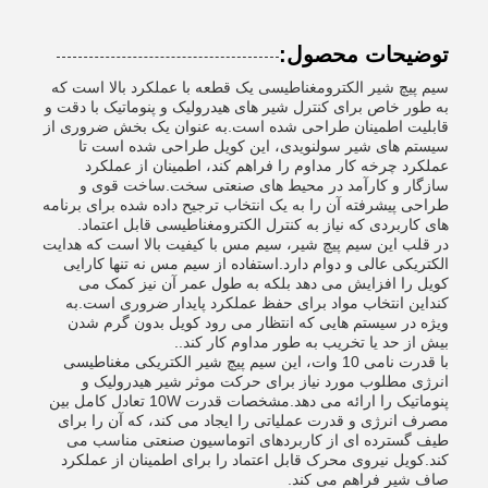
توضیحات محصول:
سیم پیچ شیر الکترومغناطیسی یک قطعه با عملکرد بالا است که
به طور خاص برای کنترل شیر های هیدرولیک و پنوماتیک با دقت و
قابلیت اطمینان طراحی شده است.به عنوان یک بخش ضروری از
سیستم های شیر سولنویدی، این کویل طراحی شده است تا
عملکرد چرخه کار مداوم را فراهم کند، اطمینان از عملکرد
سازگار و کارآمد در محیط های صنعتی سخت.ساخت قوی و
طراحی پیشرفته آن را به یک انتخاب ترجیح داده شده برای برنامه
های کاربردی که نیاز به کنترل الکترومغناطیسی قابل اعتماد.
در قلب این سیم پیچ شیر، سیم مس با کیفیت بالا است که هدایت
الکتریکی عالی و دوام دارد.استفاده از سیم مس نه تنها کارایی
کویل را افزایش می دهد بلکه به طول عمر آن نیز کمک می
کنداین انتخاب مواد برای حفظ عملکرد پایدار ضروری است.به
ویژه در سیستم هایی که انتظار می رود کویل بدون گرم شدن
بیش از حد یا تخریب به طور مداوم کار کند..
با قدرت نامی 10 وات، این سیم پیچ شیر الکتریکی مغناطیسی
انرژی مطلوب مورد نیاز برای حرکت موثر شیر هیدرولیک و
پنوماتیک را ارائه می دهد.مشخصات قدرت 10W تعادل کامل بین
مصرف انرژی و قدرت عملیاتی را ایجاد می کند، که آن را برای
طیف گسترده ای از کاربردهای اتوماسیون صنعتی مناسب می
کند.کویل نیروی محرک قابل اعتماد را برای اطمینان از عملکرد
صاف شیر فراهم می کند.