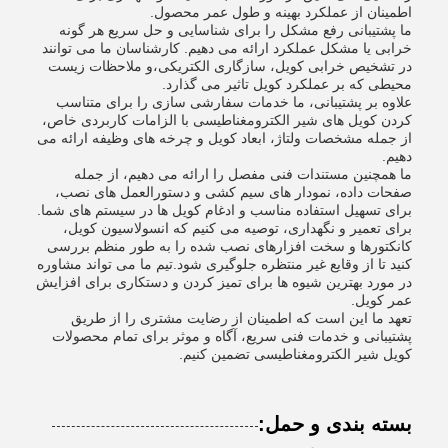
اطمینان از عملکرد بهینه و طول عمر محصول.
ما پشتیبانی رفع مشکل را برای شناسایی و حل سریع هر گونه
خرابی یا مشکل عملکرد ارائه می دهیم. کارشناسان ما می توانند
در تشخیص خرابی کویل، سازگاری الکتریکی،و ملاحظات زیست
محیطی که بر عملکرد کویل تاثیر می گذارد.
علاوه بر پشتیبانی، ما خدمات سفارشی سازی را برای متناسب
کردن کویل های شیر الکترومغناطیسی با الزامات کاربردی خاص،
از جمله مشخصات ولتاژ، ابعاد کویل و چرخه های وظیفه ارائه می
دهیم.
ما همچنین مستندات فنی مفصل را ارائه می دهیم، از جمله
صفحات داده، نمودار های سیم کشی و دستورالعمل های نصب،
برای تسهیل استفاده مناسب و ادغام کویل ها در سیستم های شما.
برای تعمیر و نگهداری، توصیه می کنیم که انسولاسیون کویل،
کانکتورها و سخت افزارهای نصب شده را به طور منظم بررسی
کنید تا از وقایع غیر منتظره جلوگیری شود.تیم ما می تواند مشاوره
در مورد بهترین شیوه ها برای تمیز کردن و دستکاری برای افزایش
عمر کویل.
تعهد ما این است که اطمینان از رضایت مشتری را از طریق
پشتیبانی و خدمات فنی سریع، آگاه و موثر برای تمام محصولات
کویل شیر الکترومغناطیسی تضمین کنیم.
بسته بندی و حمل: