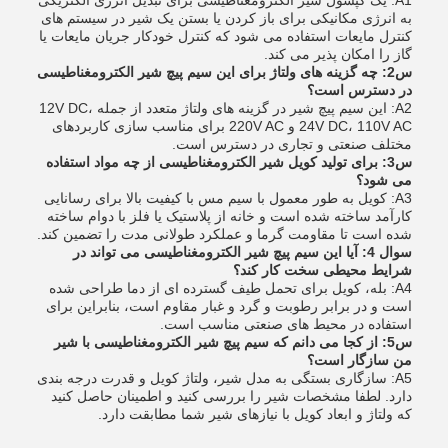
A1: یک کپسول شیر الکترومغناطیسی برای تبدیل انرژی الکتریکی
به انرژی مکانیکی برای باز کردن یا بستن یک شیر در سیستم های
کنترل مایعات استفاده می شود که کنترل خودکار جریان مایعات یا
گاز را امکان پذیر می کند.
س2: چه گزینه های ولتاژ برای این سیم پیچ شیر الکترومغناطیسی
در دسترس است؟
A2: این سیم پیچ شیر در گزینه های ولتاژ متعدد از جمله 12V DC،
24V DC، 110V AC و 220V AC برای مناسب سازی کاربردهای
مختلف صنعتی و تجاری در دسترس است.
س3: برای تولید کویل شیر الکترومغناطیسی از چه مواد استفاده
می شود؟
A3: کویل به طور معمول با سیم مس با کیفیت بالا برای رسانایی
کارآمد ساخته شده است و خانه از پلاستیک یا فلز با دوام ساخته
شده است تا مقاومت گرما و عملکرد طولانی مدت را تضمین کند.
سوال 4: آیا این سیم پیچ شیر الکترومغناطیسی می تواند در
شرایط محیطی سخت کار کند؟
A4: بله، کویل برای تحمل طیف گسترده ای از دما طراحی شده
است و در برابر رطوبت و گرد و غبار مقاوم است، بنابراین برای
استفاده در محیط های صنعتی مناسب است.
س5: از کجا می دانم که سیم پیچ شیر الکترومغناطیسی با شیر
من سازگار است؟
A5: سازگاری بستگی به مدل شیر، ولتاژ کویل و قدرت درجه بندی
دارد. لطفا مشخصات شیر را بررسی کنید و اطمینان حاصل کنید
که ولتاژ و ابعاد کویل با نیازهای شیر شما مطابقت دارد.