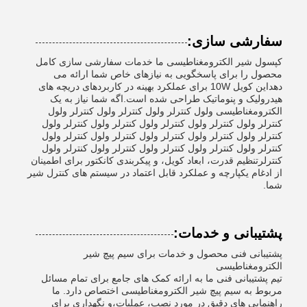
سفارشی سازی:
کپسول شیر الکترومغناطیسی ما خدمات سفارشی سازی کامل
محصول را برای پاسخگویی به نیازهای خاص شما ارائه می
دهداین کویل 10W برای عملکرد بهینه در کاربردهای دریچه های
هیدرولیک و پنوماتیک طراحی شده است.اگه شما نیاز به یک
الکترومغناطیسی ولول کنترلر ولول کنترلر ولول کنترلر ولول
کنترلر ولول کنترلر ولول کنترلر ولول کنترلر ولول کنترلر ولول
کنترلر ولول کنترلر ولول کنترلر ولول کنترلر ولول کنترلر ولول
کنترلر ولول کنترلر ولول کنترلر ولول کنترلر ولول کنترلر ولول
کنترلرتنظیم قدرت، ابعاد کویل، و پیکربندی کانکتور برای اطمینان
از ادغام یکپارچه و عملکرد قابل اعتماد در سیستم های کنترل شیر
شما.
پشتیبانی و خدمات:
پشتیبانی فنی محصول و خدمات برای سیم پیچ شیر
الکترومغناطیسی
تیم پشتیبانی فنی ما به ارائه کمک های جامع برای تمام مسائل
مربوط به سیم پیچ شیر الکترومغناطیسی اختصاص دارد. ما
راهنمایی های دقیق در مورد نصب، عملیات،و نگهداری برای