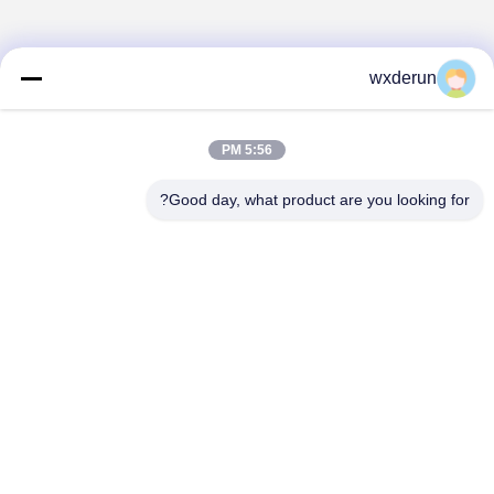
wxderun
5:56 PM
Good day, what product are you looking for?
Wuxi Derun Electron Co., Ltd
wxderun@188.com
0086-13806187009
پارک صنعتی Gangxia، شهر Donggang، منطقه Xishan، شهر
Wuxi، چین