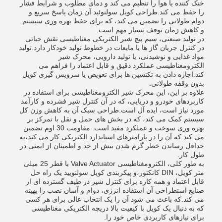
خنک کننده یا هوا را تنظیم می کند و دمای مطلوب و شرایط فشار
را حفظ می کند.طراحی کویل سولنوئید آن زمان پاسخ سریع و
دوام طولانی را تضمین می کند، که برای حفظ بهره وری سیستم
و کاهش زمان توقف بسیار مهم است.
در تولید صنعتی، سیم پیچ شیر الکتریکی مغناطیسی نقش حیاتی
در کنترل جریان گاز ها یا مایعات در خطوط تولید خودکار دارد.تولید
مواد غذایی و نوشیدنی، یا تولید دارویی، محرک شیر
الکترومغناطیسی عملکرد دقیق و قابل اعتماد را فراهم می
کند.اجازه دادن به تکنسین ها برای تعویض یا سرویس گیری کویل
بدون وقفه طولانی.
علاوه بر این، این محرک شیر الکترومغناطیسی برای استفاده در
کاربردهای خودرو و دریایی، که در آن کنترل شیر فشرده و کارآمد
مورد نیاز است، ایده آل است.طراحی سبک آن به کاهش وزن کل
سیستم کمک می کند، که در بخش های حمل و نقل با تمرکز بر
بهره وری سوخت و عملکرد مفید است. مقاومت 30 اوم تضمین
می کند که آن را در پارامترهای استاندارد الکتریکی کار می کند،به
حداقل رساندن خطر گرم شدن بیش از حد و اطمینان از ایمنی در
طول کار.
به طور کلی، الکترومغناطیسی Valve Actuator با قطر 25 میلی
متر کویل، DIN کانکتور،و پیکربندی کویل سولنویید یک راه حل
قابل اعتماد و همه کاره برای کنترل شیر در طیف گسترده ای از
صنایع استطراحی آن استفاده انرژی، دوام و آسان نصب را بهینه
می کند.که باعث می شود آن را یک انتخاب عالی برای هر کسی
که به دنبال یک کویل با کیفیت بالا دریچه الکتریکی مغناطیسی
برای نیازهای کاربردی خاص خود را.