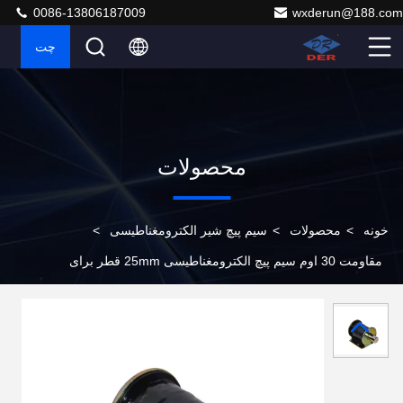
0086-13806187009
wxderun@188.com
چت
محصولات
خونه
>
محصولات
>
سیم پیچ شیر الکترومغناطیسی
>
مقاومت 30 اوم سیم پیچ الکترومغناطیسی 25mm قطر برای
شیر صنعتی