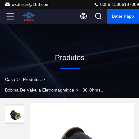
wxderun@188.com
0086-13806187009
Bater Papo
Produtos
Casa
>
Produtos
>
Bobina De Válvula Eletromagnética
>
30 Ohms
Resistência Electromagnética Solenoide bobina 25mm
Diâmetro Para válvulas industriais