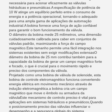
necessária para acionar eficazmente as válvulas
hidráulicas e pneumáticas.A especificação de potência de
10 W atinge um equilíbrio perfeito entre o consumo de
energia e a potência operacional, tornando-o adequado
para uma ampla gama de aplicações de automação
industrial.A bobina fornece uma força de ação confiável
para garantir o bom funcionamento da válvula.
O diâmetro da bobina mede 25 milímetros, uma dimensão
cuidadosamente calibrada para caber em conjuntos de
válvulas padrão, maximizando a força do campo
magnético.Este tamanho permite uma fácil integração nos
sistemas existentes sem exigir modificações extensasO
diâmetro da bobina de 25 mm contribui também para a
capacidade da bobina de gerar um campo magnético forte
e focado, o que é crucial para o movimento rápido e
preciso dos componentes da válvula.
Projetado como uma bobina de válvula de solenoide, esta
bobina de controle eletromagnético funciona convertendo
energia elétrica em movimento mecânico através de
indução eletromagnética.a bobina cria um campo
magnético que move o êmbolo ou armadura da
válvulaEste mecanismo de controlo preciso é vital para
aplicações em sistemas hidráulicos e pneumáticos,Quando
o posicionamento preciso das válvulas influenciar o
desempenho e a segurança globais do sistema.