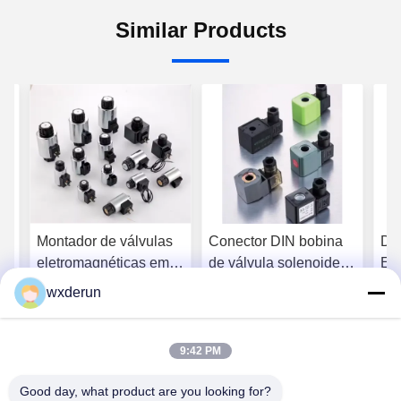
Similar Products
Montador de válvulas
Conector DIN bobina
DI
eletromagnéticas em
de válvula solenoide
El
parafuso
12V DC compatível
So
wxderun
com conjuntos de
bo
r
Obtenha o melhor
Obtenha o melhor
válvulas padrão
mon
co
9:42 PM
preço
preço
Good day, what product are you looking for?