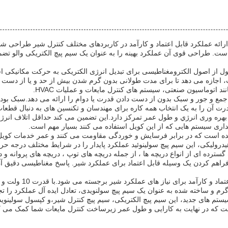
. طراحی قوی آن عملکرد بهینه را به عنوان یک سیم پیچ الکتریکی والو تض
از اصول الکترومغناطیسی برای تبدیل انرژی الکتریکی به حرکت مکانیکی است
، اجازه می دهد تا برای مدت طولانی بدون گرم شدن بیش از حد و یا از دست دا
 اتوماسیون صنعتی، سیستم های کنترل مایعات و عملیات HVAC.
 یک راه حل جمع و جور و سبک بدون از دست دادن قدرت یا دوام را ارائه می دهد.سب
رت آن را به یک انتخاب همه کاره برای مهندسان و تکنسین های به دنبال قطعات
کویل الکتريک ولول ايڪٽور (Electric Valve Actuator Coil) بر بهره وری انرژي و طول عمر تمرکز دارد.این تض
اری سیستم هایی که از این کویل استفاده می کنند بسیار مهم است.
خته شده است که در برابر فرسایش و خوردگی مقاومت می کنند و عمر خدمات کویل
یدرولیکی، این سیم پیچ سولینوئید عملکرد پایدار را در شرایط مختلف درجه ح
ترده ای از انواع دریچه ها ، از جمله دریچه های توپ ، دریچه های پروانه 
فراهم کردن یک وسیله قابل اعتماد برای عملکرد شیر. پاسخ مغناطیسی دقیق آ
ستم های جدید، این سیم پیچ الکتریکی، سیم پیچ کنترل شیر،و کپسول سولینوید
ت که در نهایت به کارایی و طول عمر زیرساخت کنترل مایعات شما کمک می ک