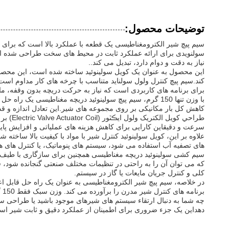
توضیحات محصول:
سولنویدی برای ارائه عملکرد ثابت در محیط های سخت طراحی شده است
نیاز به دقت و دوام دارد، تبدیل می کند..
این محصول به عنوان یک کویل سولینوئید ساخته شده است، این محصول 
کند.سیم پیچ کنترل ولول سولناید متناسب با چرخه های کار مداوم است
برای برنامه های کاربردی است که نیاز به حرکت دریچه بدون وقفه، مانند
با وزن تنها 150 گرم، سیم پیچ سولینوئید دریچه مغناطیسی
کاهش کل بار مکانیکی بر روی مجموعه های شیر.این تعادل اندازه و قد
طراحي 
سرعت و دقیقاین کارایی برای کاهش هزینه های عملیاتی و افزایش پاید
علاوه بر این، کویل سولینوئید کنترل شیر با مواد با کیفیت بالا سا
های تصفیه آب استفاده می شود، سیستم های پنوماتیک، یا کنترل های ه
سیم کشی سولینوئید دریچه مغناطیسی همچنین برای سازگاری با طیف گس
که می توان آن را به راحتی در تنظیمات مختلف صنعتی گنجانده شود، 
کلی و کنترل جریان مایعات یا گاز در سیستم.
برنامه های کنترل شیر مدرن را برآورده می کند. وزن سبک فقط 150 گرم و ساخته شده به عنوان یک سیم پیچ سولنویدی، تعادل ایده آل عملکرد را تجسم می کند،دوام، و آسان نصب.
چه شما به دنبال ارتقاء سیستم های شیرهای موجود باشید یا طراحی سی
دهداین یک جزء ضروری برای اطمینان از عملکرد دقیق و ثابت شیر اس