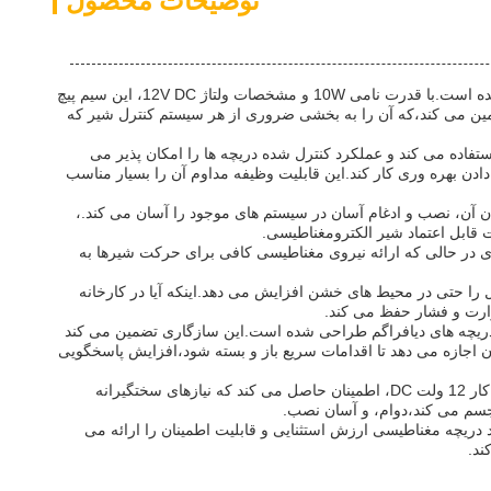
توضیحات محصول
سیم پیچ شیر الکترومغناطیسی یک قطعه با عملکرد بالا است که برای ارائه عملکرد قابل اعتماد و کارآمد در کاربردهای مختلف کنترل شیر طراحی شده است.با قدرت نامی 10W و مشخصات ولتاژ 12V DC، این سیم پیچ
مین می کند،که آن را به بخشی ضروری از هر سیستم کنترل شیر که
فاده می کند و عملکرد کنترل شده دریچه ها را امکان پذیر می
دن بهره وری کار کند.این قابلیت وظیفه مداوم آن را بسیار مناسب
ک بودن آن، نصب و ادغام آسان در سیستم های موجود را آسان می کند.،
 قابل اعتماد شیر الکترومغناطیسی.
مین می کند حداقل اتلاف انرژی در حالی که ارائه نیروی مغناطیسی کافی برای حرکت شیرها به
 را حتی در محیط های خشن افزایش می دهد.اینکه آیا در کارخانه
رارت و فشار حفظ می کند.
و دریچه های دیافراگم طراحی شده است.این سازگاری تضمین می کند
ن اجازه می دهد تا اقدامات سریع باز و بسته شود،افزایش پاسخگویی
در خلاصه، سیم پیچ شیر الکترومغناطیسی به عنوان یک راه حل قابل اعتماد و کارآمد برای نیاز های عملکرد شیر برجسته می شود.با قدرت 10 ولت و کار 12 ولت DC، اطمینان حاصل می کند که نیازهای سختگیرانه
 دریچه مغناطیسی ارزش استثنایی و قابلیت اطمینان را ارائه می
ند.