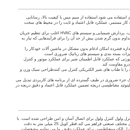
تلف صنعتی و تجاری استفاده می شود.استفاده از سیم مس با کیفیت بالا، رسانایی
می کند. با وزن فقط 150 گرم، این کویل برای آسان نصب و نگهداری طراحی شده است.با مقاومت 30 اوم و چرخه کار مستمر، عملکرد قابل اعتماد و ثابت را در محیط های سخت
یکی از موارد اصلی استفاده از کویل الکتروژن در سیستم های کنترل مایعات است، جایی که عملکرد دقیق شیر بسیار مهم است. صنایع مانند تصفیه آب، پردازش شیمیایی,و سیستم های HVAC اغلب برای تنظیم جریان
وم بدون گرم شدن بیش از حد آن را برای فرآیندهایی که نیاز به
دازه فشرده امکان ادغام بدون مشکل در ماشین آلات خودکار را
یزات بسته بندی و سیستم های رباتیک ضروری است.
ورتی که عملکرد قابل اطمینان شیر برای عملکرد موتور و کنترل
رو مقاومت کند.
ب را با طناب های شیر الکتریکی کنترل می کنندطراحی سبک وزن و
ساخت سیم مس سبکو چرخه کار مداوم آن را به یک جزء ضروری در طیف گسترده ای از برنامه های کاربردی تبدیل می
ینوئید مغناطیسی دریچه تضمین عملکرد قابل اعتماد و دقیق دریچه در
رل ولول کنترل ولول برای اتصال آسان و امن طراحی شده است. با
مقاومت 30 اوم، عملکرد مطلوب و بهره وری انرژی را تضمین می کند. نوع سیم کشی سولناید کنترل الکترومغناطیسی قابل اعتماد را برای کاربردهای مختلف صنعتی فراهم می کند.قطر کویل 25 میلی متر به دقت
نترل الکترومغناطیسی برای عملکرد دقیق، ما می توانیم مشخصات