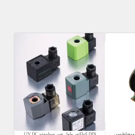
الکترومغناطیسی
DIN کنتاکتور ولول شیر سولینوئید 12V DC