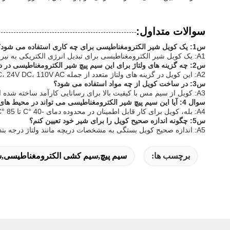
سوالات متداول:
س1: یک کویل شیر الکترومغناطیسی برای چه کاری استفاده می شود؟
A1: یک کویل شیر الکترومغناطیسی برای تبدیل انرژی الکتریکی به نیروی مکانیکی برای باز کردن یا بستن یک شیر در سیستم های کنترل مایعات مختلف استفاده می شود.
س2: چه گزینه های ولتاژ برای این سیم پیچ شیر الکترومغناطیسی در دسترس است؟
A2: این کویل در گزینه های ولتاژ متعدد از جمله 12V DC، 24V DC، 110V AC و 220V AC برای پاسخگویی به نیازهای مختلف برنامه در دسترس است.
س3: در ساخت کویل از چه مواد استفاده می شود؟
A3: کویل از سیم مس با کیفیت بالا برای رسانایی کارآمد ساخته شده است، با یک محفظه خارجی که به طور معمول از پلاستیک با دوام یا رزین اپوکسی برای محافظت و عایق سازی ساخته شده است.
سوال 4: آیا این سیم پیچ شیر الکترومغناطیسی می تواند در محیط های با دمای بالا استفاده شود؟
A4: بله، کویل برای کار قابل اطمینان در محدوده دمای -40 °C تا 85 °C طراحی شده است، که آن را برای اکثر کاربردهای صنعتی مناسب می کند.
س5: چگونه اندازه صحیح کویل را برای شیر خود تعیین کنم؟
A5: اندازه صحیح کویل بستگی به مشخصات دریچه مانند ولتاژ درجه بندی، مصرف برق و مدل دریچه دارد.مراجعه به دستورالعمل های سازنده دریچه یا با تامین کننده برای سازگاری مشورت کنید.
برچسب ها:
سیم پیچ,سیم کشی الکترومغناطیسی,س