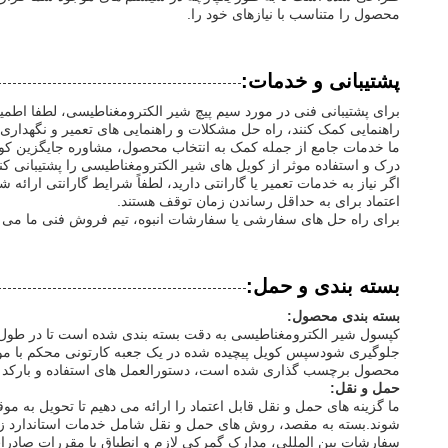
محصول را متناسب با نیازهای خود را.
پشتیبانی و خدمات:
برای پشتیبانی فنی در مورد سیم پیچ شیر الکترومغناطیسی، لطفا اطمی
راهنمایی کمک کنند، راه حل مشکلات و راهنمایی های تعمیر و نگهداری 
ما خدمات جامع از جمله کمک به انتخاب محصول، مشاوره جایگزین کوی
درک و استفاده موثر از کویل های شیر الکترومغناطیسی را پشتیبانی کنن
اگر نیاز به خدمات تعمیر یا گارانتی دارید، لطفاً شرایط گارانتی ارائ
اعتماد برای به حداقل رساندن زمان توقف هستند.
برای راه حل های سفارشی یا سفارشات انبوه، تیم فروش فنی ما می توا
بسته بندی و حمل:
بسته بندی محصول:
کپسول شیر الکترومغناطیسی به دقت بسته بندی شده است تا در طول 
جلوگیری شودسپس کویل پیچیده شده در یک جعبه کارتونی محکم با مواد
محصول برچسب گذاری شده است، دستورالعمل های استفاده و بارکد ب
حمل و نقل:
ما گزینه های حمل و نقل قابل اعتماد را ارائه می دهیم تا تحویل به
شوند.بسته به مقصد، روش های حمل و نقل شامل خدمات استاندارد زم
سفارشات بین المللی، مدارک گمرکی لازم و انطباق با مقررات صادرا