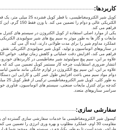
کاربردها:
کویل شیر الکترومغناطی
فراهم می کند.
مایعات و گاز ها به طور موثر به سیم پیچ های شیر سولنویدی الکتریک
عملکرد مداوم شیر را برای مدت طولانی دارند، ایده آل می کند.
در سناریوهای اتوماسیون و تولید، کویل شیر سولنویدی الکتریکی نقش 
فراهم می کند، افزایش دقت عملیاتی و کاهش زمان توقف. خواص الکت
علاوه بر این، سیم پیچ سولینوئید شیر مغناطیسی در کاربردهای خودرو
انتشار ضروری استقابلیت چرخه کار مستمر کویل تضمین می کند که می
علاوه بر این، این سیم پیچ الکتروژن در لوازم خانگی مانند ماشین 
دوام مواد سیم مس باعث افزایش طول عمر کلی و کارایی این دستگاه
کندچه برای کنترل مایعات صنعتی، سیستم های اتوماسیون، فناوری خودرو
سراسر سناریوهای متعدد.
سفارشی سازی:
کپسول شیر الکترومغناطیسی ما خدمات سفارشی سازی گسترده ای را بر
طراحی شده است تا به طور یکپارچه در سیستم های موجود شما قرار گی