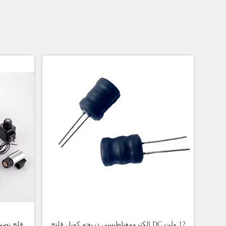
12 ولت DC الکترومغناطیسی دریچه کویل فلنج
فلج نصب