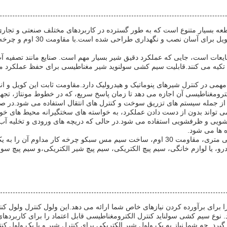
سی، با قطر کویل فشرده 25 میلی متر، یک قطعه بسیار متنوع است که به طور گسترده در کاربردهای مخ
الکتریکی عالی و دوام را تضمین 
ی تکیه می کنند.قابلیت سیم کشی سولنوید شیر مغناطیسی برای حفظ عملکرد مدا
مهمی در کنترل شیرهای پنوماتیک و هیدرولیک دارد.مقاومت ثابت این کویل و ان
رومغناطیسی آن اجازه می دهد تا زمان پاسخ سریع، که در خطوط مونتاژ، تجه
، از جمله سیستم های تزریق سوخت و کنترل های انتقال استفاده می شود.در ص
 تواند بدون از دست دادن عملکرد، به خواسته های سختگیرانه محیط های خود
لباسشویی و ظرفشویی استفاده می شود.در حالی که دریچه های ورودی و تخلیه آ
 ها می شود.
به طور کلی، کویل شیر الکترومغناطیسی ترکیبی از قطر کویل 25 میلی متری، مقاومت 30 اوم، 
، یا لوازم خانگی، سیم پیچ الکتریکی، سیم پیچ شیر الکتریکی،و سیم پیچ سول
ای برآورده کردن نیازهای خاص شما ارائه می دهد.این ولول کنترل ولول کنت
رد. چه شما نیاز به یک ولول شیر الکتریکی برای کنترل شیر و یا یک ولول ک