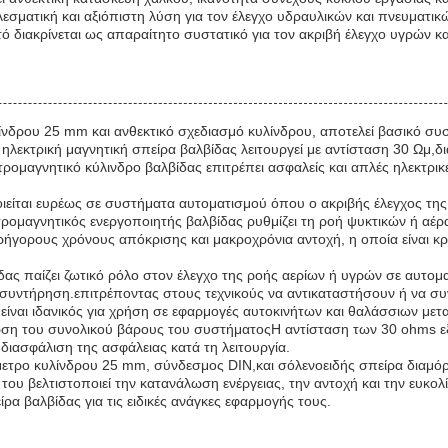
σματική και αξιόπιστη λύση για τον έλεγχο υδραυλικών και πνευματικώ
 διακρίνεται ως απαραίτητο συστατικό για τον ακριβή έλεγχο υγρών και
ίνδρου 25 mm και ανθεκτικό σχεδιασμό κυλίνδρου, αποτελεί βασικό συσ
 ηλεκτρική μαγνητική σπείρα βαλβίδας λειτουργεί με αντίσταση 30 Ωμ,
μαγνητικό κύλινδρο βαλβίδας επιτρέπει ασφαλείς και απλές ηλεκτρικέ
είται ευρέως σε συστήματα αυτοματισμού όπου ο ακριβής έλεγχος της 
μαγνητικός ενεργοποιητής βαλβίδας ρυθμίζει τη ροή ψυκτικών ή αέρα
ρήγορους χρόνους απόκρισης και μακροχρόνια αντοχή, η οποία είναι κρ
δας παίζει ζωτικό ρόλο στον έλεγχο της ροής αερίων ή υγρών σε αυτ
συντήρηση.επιτρέποντας στους τεχνικούς να αντικαταστήσουν ή να συ
είναι ιδανικός για χρήση σε εφαρμογές αυτοκινήτων και θαλάσσιων με
ωση του συνολικού βάρους του συστήματοςΗ αντίσταση των 30 ohms εξα
ιασφάλιση της ασφάλειας κατά τη λειτουργία.
μετρο κυλίνδρου 25 mm, σύνδεσμος DIN,και σόλενοειδής σπείρα διαμόρ
ου βελτιστοποιεί την κατανάλωση ενέργειας, την αντοχή και την ευκολί
ρα βαλβίδας για τις ειδικές ανάγκες εφαρμογής τους.