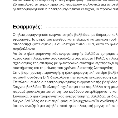
25 mm.Αυτά τα χαρακτηριστικά παρέχουν συλλογικά μια αποτελε
ηλεκτρομαγνητικού ή ηλεκτρομαγνητικού ελέγχου,Το προϊόν αυτό
Εφαρμογές:
Ο ηλεκτρομαγνητικός ενεργοποιητής βαλβίδας, με διάμετρο κυλ
εφαρμογές.Το μικρό του μέγεθος και η ελαφριά κατασκευή τουΗ
απόδοσηςΕξοπλισμένο με συνδετήρα τύπου DIN, αυτό το ηλεκτρο
περιβάλλοντα.
Αυτός ο ηλεκτρομαγνητικός ενεργοποιητής βαλβίδας χρησιμοποι
κατασκευή ηλεκτρικών συσκευώνΣτα συστήματα HVAC, ο ηλεκτρο
σχεδιασμός της σπείρας με ηλεκτρονικό σύστημα εξασφαλίζει γ
συστήματος και τη μείωση του χρόνου διακοπής λειτουργίας.
Στην βιομηχανική παραγωγή, η ηλεκτρομαγνητική σπείρα βαλβί
ποτώνΗ σύνδεση DIN διευκολύνει την εύκολη εγκατάσταση και 
Επιπλέον, αυτός ο ηλεκτρομαγνητικός ενεργοποιητής βαλβίδας 
έλεγχος βαλβίδας.Το ελαφρύ σχεδιασμό του συμβάλλει στη μεί
παραμέτρων,ελαχιστοποίηση του κινδύνου υπερθέρμανσης και δ
Συνολικά, ο ηλεκτρομαγνητικός ενεργοποιητής βαλβίδας με διά
έλεγχο βαλβίδες σε ένα ευρύ φάσμα βιομηχανικώνΤο σχεδιασμό τ
όποιον αναζητά μια υψηλής ποιότητας ηλεκτρική μαγνητική σπεί