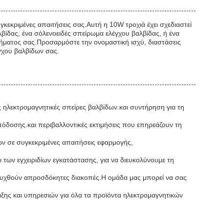
εκριμένες απαιτήσεις σας.Αυτή η 10W τροχιά έχει σχεδιαστεί
λβίδας, ένα σόλενοειδές σπείρωμα ελέγχου βαλβίδας, ή ένα
τήματος σας.Προσαρμόστε την ονομαστική ισχύ, διαστάσεις
γχου βαλβίδων σας.
ς ηλεκτρομαγνητικές σπείρες βαλβίδων.και συντήρηση για τη
δοσης.και περιβαλλοντικές εκτιμήσεις που επηρεάζουν τη
 σε συγκεκριμένες απαιτήσεις εφαρμογής,
ων εγχειριδίων εγκατάστασης, για να διευκολύνουμε τη
φευχθούν απροσδόκητες διακοπές.Η ομάδα μας μπορεί να σας
ιξης και υπηρεσιών για όλα τα προϊόντα ηλεκτρομαγνητικών