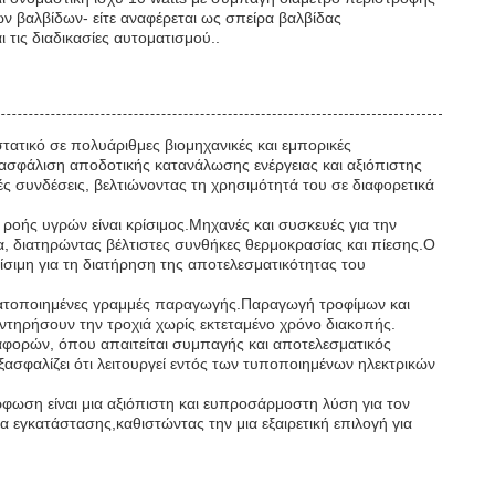
ν βαλβίδων- είτε αναφέρεται ως σπείρα βαλβίδας
 τις διαδικασίες αυτοματισμού..
τατικό σε πολυάριθμες βιομηχανικές και εμπορικές
διασφάλιση αποδοτικής κατανάλωσης ενέργειας και αξιόπιστης
ς συνδέσεις, βελτιώνοντας τη χρησιμότητά του σε διαφορετικά
ροής υγρών είναι κρίσιμος.Μηχανές και συσκευές για την
, διατηρώντας βέλτιστες συνθήκες θερμοκρασίας και πίεσης.Ο
ίσιμη για τη διατήρηση της αποτελεσματικότητας του
οματοποιημένες γραμμές παραγωγής.Παραγωγή τροφίμων και
ντηρήσουν την τροχιά χωρίς εκτεταμένο χρόνο διακοπής.
ταφορών, όπου απαιτείται συμπαγής και αποτελεσματικός
σφαλίζει ότι λειτουργεί εντός των τυποποιημένων ηλεκτρικών
φωση είναι μια αξιόπιστη και ευπροσάρμοστη λύση για τον
α εγκατάστασης,καθιστώντας την μια εξαιρετική επιλογή για