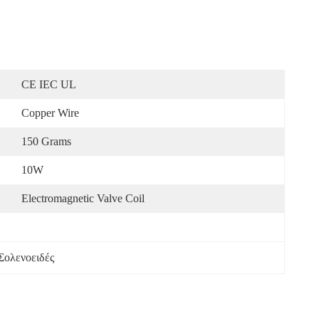
CE IEC UL
Copper Wire
150 Grams
10W
Electromagnetic Valve Coil
Σολενοειδές