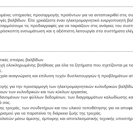
ένες υπηρεσίες προσαρμογής προϊόντων για να ανταποκριθεί στις συγκ
γές βαλβίδων. Είτε χρειάζεστε έναν ηλεκτρομαγνητικό ενεργοποιητή βα
αρμόσουμε τις προδιαγραφές για να ταιριάζουν στις ανάγκες του συσ
πρόσκοπτη ενσωμάτωση και η αξιόπιστη λειτουργία στα συστήματα ελέ
τικές σπείρες βαλβίδων
χή ολοκληρωμένης βοήθειας για όλα τα ζητήματα που σχετίζονται με τι
ς.
εία αναγνώριση και επίλυση τυχόν δυσλειτουργιών ή προβλημάτων από
ής για την προσαρμογή των ηλεκτρομαγνητικών κυλινδρικών βαλβίδων
ων των κυλινδρικών και των κύκλων εργασίας.
βανομένων των φύλλων δεδομένων, των διαγραμμάτων καλωδίωσης και τ
ά σας.
της τροχιάς, των συνδετήρων και του υλικού τοποθέτησης για να απο
ρισμού για να παρατείνει τη διάρκεια ζωής της τροχιάς.
πελατών μέσω άμεσης, έμπειρης και αποτελεσματικής τεχνικής υποστήρ