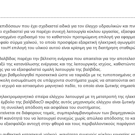
επιδόσεων που έχει σχεδιαστεί ειδικά για τον έλεγχο υδραυλικών και πν
σχεδιαστεί για να παρέχει συνεχή λειτουργία κύκλου εργασίας, εξασφα
ροηγμένο σχεδιασμό του το καθιστούν προτιμώμενη επιλογή για εφαρμο
φαίο σύρμα χαλκού, το οποίο προσφέρει εξαιρετική ηλεκτρική αγωγιμότ
ουΗ επιλογή του υλικού αυτού είναι κρίσιμη για τη διατήρηση σταθερ
βαλβίδας παρέχει την βέλτιστη ενέργεια που απαιτείται για την αποτε
αξύ της κατανάλωσης ενέργειας και της λειτουργικής ισχύος, καθιστών
 για να εξασφαλιστεί ομαλή λειτουργία της βαλβίδας.
υ έχει βαθμολογηθεί προσεκτικά ώστε να ταιριάζει με τις τυποποιημέν
 εύκολη ενσωμάτωση σε υπάρχοντα συστήματα χωρίς να απαιτούνται εκ
ισχυρό και εστιασμένο μαγνητικό πεδίο, το οποίο είναι ζωτικής σημασί
ηλεκτρομαγνητικό σπείρα ελέγχου λειτουργεί με τη μετατροπή της ηλεκ
ο έμβολο της βαλβίδαςΟ ακριβής αυτός μηχανισμός ελέγχου είναι ζωτικ
 τη συνολική απόδοση και ασφάλεια του συστήματος.
 εκτείνεται σε διάφορους τομείς, συμπεριλαμβανομένων των βιομηχανι
.Η ικανότητά του να λειτουργεί συνεχώς χωρίς απώλεια απόδοσης το κα
υ εξασφαλίζει αντοχή στην φθορά και τους περιβαλλοντικούς παράγοντ
ι ανθεκτική κατασκευή χαλκού, ικανότητα συνεχούς κύκλου εργασίας κ