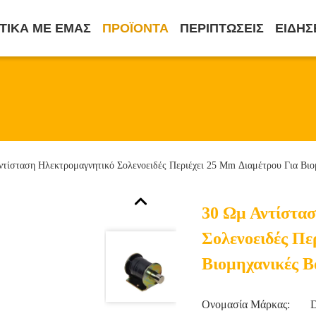
ΤΙΚΆ ΜΕ ΕΜΆΣ
ΠΡΟΪΌΝΤΑ
ΠΕΡΙΠΤΏΣΕΙΣ
ΕΙΔΉΣ
ντίσταση Ηλεκτρομαγνητικό Σολενοειδές Περιέχει 25 Mm Διαμέτρου Για Βιο
30 Ωμ Αντίστα
Σολενοειδές Πε
Βιομηχανικές Β
Ονομασία Μάρκας: