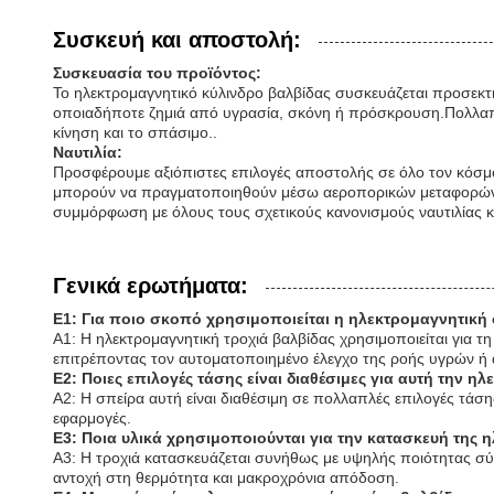
Συσκευή και αποστολή:
Συσκευασία του προϊόντος:
Το ηλεκτρομαγνητικό κύλινδρο βαλβίδας συσκευάζεται προσεκτικ
οποιαδήποτε ζημιά από υγρασία, σκόνη ή πρόσκρουση.Πολλαπλά
κίνηση και το σπάσιμο..
Ναυτιλία:
Προσφέρουμε αξιόπιστες επιλογές αποστολής σε όλο τον κόσμο
μπορούν να πραγματοποιηθούν μέσω αεροπορικών μεταφορών, 
συμμόρφωση με όλους τους σχετικούς κανονισμούς ναυτιλίας κ
Γενικά ερωτήματα:
Ε1: Για ποιο σκοπό χρησιμοποιείται η ηλεκτρομαγνητική
Α1: Η ηλεκτρομαγνητική τροχιά βαλβίδας χρησιμοποιείται για τη
επιτρέποντας τον αυτοματοποιημένο έλεγχο της ροής υγρών ή 
Ε2: Ποιες επιλογές τάσης είναι διαθέσιμες για αυτή την η
Α2: Η σπείρα αυτή είναι διαθέσιμη σε πολλαπλές επιλογές τάση
εφαρμογές.
Ε3: Ποια υλικά χρησιμοποιούνται για την κατασκευή της 
Α3: Η τροχιά κατασκευάζεται συνήθως με υψηλής ποιότητας σύρ
αντοχή στη θερμότητα και μακροχρόνια απόδοση.