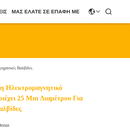
ΕΙΣ
ΜΑΣ ΕΛΆΤΕ ΣΕ ΕΠΑΦΉ ΜΕ
μηχανικές Βαλβίδες
ση Ηλεκτρομαγνητικό
ριέχει 25 Mm Διαμέτρου Για
αλβίδες
Derun