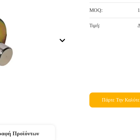
MOQ:
1
Τιμή:
Δ
Πάρτε Την Καλύτε
ραφή Προϊόντων