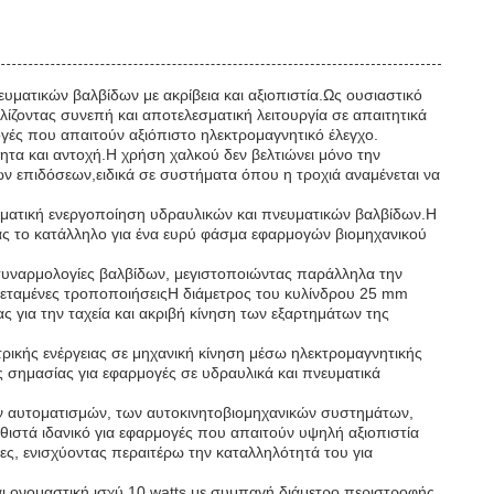
ευματικών βαλβίδων με ακρίβεια και αξιοπιστία.Ως ουσιαστικό
λίζοντας συνεπή και αποτελεσματική λειτουργία σε απαιτητικά
γές που απαιτούν αξιόπιστο ηλεκτρομαγνητικό έλεγχο.
ητα και αντοχή.Η χρήση χαλκού δεν βελτιώνει μόνο την
ών επιδόσεων,ειδικά σε συστήματα όπου η τροχιά αναμένεται να
λεσματική ενεργοποίηση υδραυλικών και πνευματικών βαλβίδων.Η
τας το κατάλληλο για ένα ευρύ φάσμα εφαρμογών βιομηχανικού
ες συναρμολογίες βαλβίδων, μεγιστοποιώντας παράλληλα την
τεταμένες τροποποιήσειςΗ διάμετρος του κυλίνδρου 25 mm
ας για την ταχεία και ακριβή κίνηση των εξαρτημάτων της
τρικής ενέργειας σε μηχανική κίνηση μέσω ηλεκτρομαγνητικής
ής σημασίας για εφαρμογές σε υδραυλικά και πνευματικά
κών αυτοματισμών, των αυτοκινητοβιομηχανικών συστημάτων,
θιστά ιδανικό για εφαρμογές που απαιτούν υψηλή αξιοπιστία
ες, ενισχύοντας περαιτέρω την καταλληλότητά του για
αι ονομαστική ισχύ 10 watts με συμπαγή διάμετρο περιστροφής