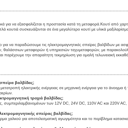
ά για να εξασφαλίζεται η προστασία κατά τη μεταφορά.Κουτί από χαρτό
 κουτιά συσκευάζονται σε ένα μεγαλύτερο κουτί με υλικά μαξιλαρίσμ
 για να παραδώσουμε τις ηλεκτρομαγνητικές σπείρες βαλβίδων με ασφ
θαλάσσιων μεταφορών ή υπηρεσιών ταχυμεταφορών, με παρακολούθηση
αι παρέχουμε την απαραίτητη τεκμηρίωση για ομαλή τελωνειακή εκκαθά
 σπείρα βαλβίδας;
 μετατροπή ηλεκτρικής ενέργειας σε μηχανική ενέργεια για το άνοιγμα 
αερίων.
λεκτρομαγνητική τροχιά βαλβίδας;
ς, συμπεριλαμβανομένων των 12V DC, 24V DC, 110V AC και 220V AC, για
ηλεκτρομαγνητικής σπείρας βαλβίδας;
μα χαλκού για αποτελεσματική αγωγιμότητα και το περίβλημα κατασκευά