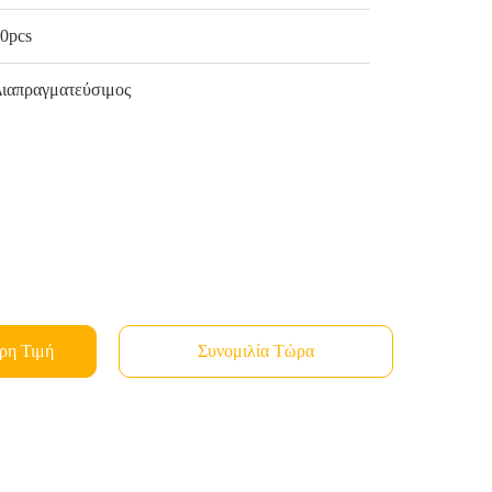
0pcs
ιαπραγματεύσιμος
ρη Τιμή
Συνομιλία Τώρα