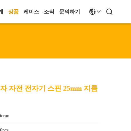
개
상품
케이스
소식
문의하기
전자 자전 전자기 스핀 25mm 지름
Derun
0pcs