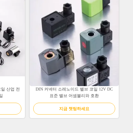
코일 산업 전
DIN 커넥터 소레노이드 밸브 코일 12V DC
일
표준 밸브 어셈블리와 호환
지금 챗팅하세요