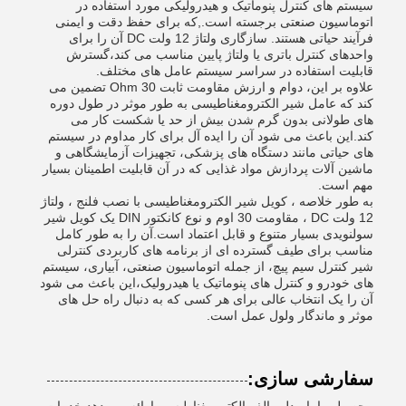
سیستم های کنترل پنوماتیک و هیدرولیکی مورد استفاده در
اتوماسیون صنعتی برجسته است.,که برای حفظ دقت و ایمنی
فرآیند حیاتی هستند. سازگاری ولتاژ 12 ولت DC آن را برای
واحدهای کنترل باتری یا ولتاژ پایین مناسب می کند،گسترش
قابلیت استفاده در سراسر سیستم عامل های مختلف.
علاوه بر این، دوام و ارزش مقاومت ثابت 30 Ohm تضمین می
کند که عامل شیر الکترومغناطیسی به طور موثر در طول دوره
های طولانی بدون گرم شدن بیش از حد یا شکست کار می
کند.این باعث می شود آن را ایده آل برای کار مداوم در سیستم
های حیاتی مانند دستگاه های پزشکی، تجهیزات آزمایشگاهی و
ماشین آلات پردازش مواد غذایی که در آن قابلیت اطمینان بسیار
مهم است.
به طور خلاصه ، کویل شیر الکترومغناطیسی با نصب فلنج ، ولتاژ
12 ولت DC ، مقاومت 30 اوم و نوع کانکتور DIN یک کویل شیر
سولنویدی بسیار متنوع و قابل اعتماد است.آن را به طور کامل
مناسب برای طیف گسترده ای از برنامه های کاربردی کنترلی
شیر کنترل سیم پیچ، از جمله اتوماسیون صنعتی، آبیاری، سیستم
های خودرو و کنترل های پنوماتیک یا هیدرولیک،این باعث می شود
آن را یک انتخاب عالی برای هر کسی که به دنبال راه حل های
موثر و ماندگار ولول عمل است.
سفارشی سازی: