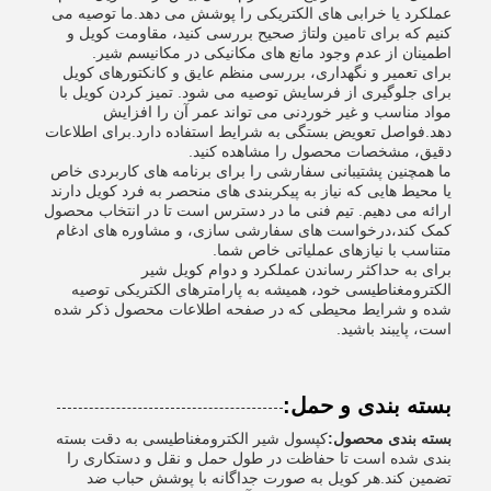
عملکرد یا خرابی های الکتریکی را پوشش می دهد.ما توصیه می
کنیم که برای تامین ولتاژ صحیح بررسی کنید، مقاومت کویل و
اطمینان از عدم وجود مانع های مکانیکی در مکانیسم شیر.
برای تعمیر و نگهداری، بررسی منظم عایق و کانکتورهای کویل
برای جلوگیری از فرسایش توصیه می شود. تمیز کردن کویل با
مواد مناسب و غیر خوردنی می تواند عمر آن را افزایش
دهد.فواصل تعویض بستگی به شرایط استفاده دارد.برای اطلاعات
دقیق، مشخصات محصول را مشاهده کنید.
ما همچنین پشتیبانی سفارشی را برای برنامه های کاربردی خاص
یا محیط هایی که نیاز به پیکربندی های منحصر به فرد کویل دارند
ارائه می دهیم. تیم فنی ما در دسترس است تا در انتخاب محصول
کمک کند،درخواست های سفارشی سازی، و مشاوره های ادغام
متناسب با نیازهای عملیاتی خاص شما.
برای به حداکثر رساندن عملکرد و دوام کویل شیر
الکترومغناطیسی خود، همیشه به پارامترهای الکتریکی توصیه
شده و شرایط محیطی که در صفحه اطلاعات محصول ذکر شده
است، پایبند باشید.
بسته بندی و حمل:
بسته بندی محصول:
کپسول شیر الکترومغناطیسی به دقت بسته
بندی شده است تا حفاظت در طول حمل و نقل و دستکاری را
تضمین کند.هر کویل به صورت جداگانه با پوشش حباب ضد