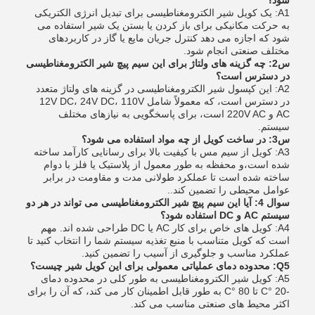
شود؟
A1: یک کویل شیر الکترومغناطیسی برای تبدیل انرژی الکتریکی
به حرکت مکانیکی برای باز کردن یا بستن یک شیر استفاده می
شود که اجازه می دهد کنترل جریان مایع یا گاز در کاربردهای
مختلف صنعتی انجام شود.
س2: چه گزینه های ولتاژ برای این سیم پیچ شیر الکترومغناطیسی
در دسترس است؟
A2: این کپسول شیر الکترومغناطیسی در گزینه های ولتاژ متعدد
در دسترس است، که معمولاً شامل 12V DC، 24V DC، 110V
AC و 220V AC است، برای پاسخگویی به نیازهای مختلف
سیستم.
س3: در ساخت کویل از چه مواد استفاده می شود؟
A3: کویل از سیم مس با کیفیت بالا برای رسانایی کارآمد ساخته
شده است،و محفظه به طور معمول از پلاستیک یا فلز با دوام
ساخته شده است تا عملکرد طولانی مدت و مقاومت در برابر
عوامل محیطی را تضمین کند..
سوال 4: آیا این سیم پیچ شیر الکترومغناطیسی می تواند در هر دو
سیستم AC و DC استفاده شود؟
A4: کویل های خاص برای کار AC یا DC طراحی شده اند. مهم
است که کویل متناسب با منبع تغذیه سیستم شما را انتخاب کنید تا
عملکرد مناسب و جلوگیری از آسیب را تضمین کنید.
Q5: محدوده دمای عملیاتی معمولی برای این کویل شیر چیست؟
A5: کویل شیر الکترومغناطیسی به طور کلی در محدوده دمای
-20 °C تا 80 °C به طور قابل اطمینان کار می کند، که آن را برای
اکثر محیط های صنعتی مناسب می کند.