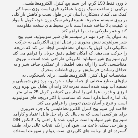
با وزن فقط 150 گرم، این سیم پیچ کنترل الکترومغناطیسی
ترکیبی از ساخت سبک وزن با عملکرد قوی است.وزن نسبتا کم
کمک می کند تا دستکاری آسان تر در طول نصب و کاهش بار کلی
بر روی سیستم مجموعه شیرعلیرغم سبک وزن خود، کویل با مواد
با کیفیت بالا ساخته شده است تا در محیط های سخت مقاومت
کند و عمر طولانی مدت را فراهم کند.
به عنوان یک جزء مهم در سیستم های شیر سولینوئید، سیم پیچ
شیر سولینوئید نقش محوری در تبدیل انرژی الکتریکی به حرکت
مکانیکی دارد.کویل یک میدان مغناطیسی ایجاد می کند که دریچه
را حرکت می دهد، که امکان تنظیم دقیق جریان را فراهم می کند.
این سیم پیچ شیر سولناید الکتریکی طراحی شده است تا نیروی
مغناطیسی ثابت را ارائه دهد، اطمینان از عملکرد صاف شیر و به
حداقل رساندن فرسایش بر روی قطعات متحرک.
مشخصات کویل کنترل الکترومغناطیسی برای پاسخگویی به
نیازهای صنایع مختلف از جمله تولید ، خودرو ، پردازش شیمیایی و
تصفیه آب بهینه شده است.قدرت 10 وات آن تعادل بین بهره وری
انرژی و قدرت عملیاتی را ایجاد می کندقطر کویل 25 میلی متر
یک اندازه استاندارد است که متناسب با اکثر دریچه های سولینوئید
است و تنوع و آسان شدن تعویض را فراهم می کند.
خلاصه این سیم پیچ کنترل الکترومغناطیسی یک جزء ضروری
برای هر کسی است که به دنبال یک راه حل قابل اعتماد و کارآمد
سیم پیچ شیر سولناید است.ترکیب شده با راحتی یک کانکتور DIN
و طراحی سبک، باعث می شود آن را یک انتخاب عالی برای طیف
گسترده ای از برنامه های کاربردی است.,دوام و سهولت استفاده.