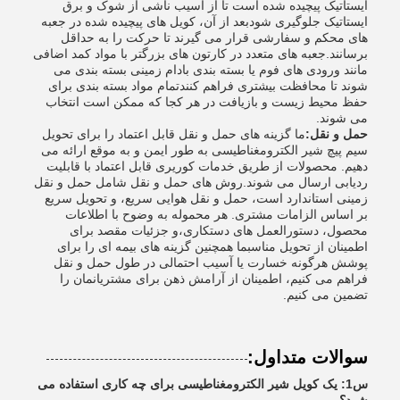
ایستاتیک پیچیده شده است تا از آسیب ناشی از شوک و برق
ایستاتیک جلوگیری شودبعد از آن، کویل های پیچیده شده در جعبه
های محکم و سفارشی قرار می گیرند تا حرکت را به حداقل
برسانند.جعبه های متعدد در کارتون های بزرگتر با مواد کمد اضافی
مانند ورودی های فوم یا بسته بندی بادام زمینی بسته بندی می
شوند تا محافظت بیشتری فراهم کنندتمام مواد بسته بندی برای
حفظ محیط زیست و بازیافت در هر کجا که ممکن است انتخاب
می شوند.
حمل و نقل:
ما گزینه های حمل و نقل قابل اعتماد را برای تحویل
سیم پیچ شیر الکترومغناطیسی به طور ایمن و به موقع ارائه می
دهیم. محصولات از طریق خدمات کوریری قابل اعتماد با قابلیت
ردیابی ارسال می شوند.روش های حمل و نقل شامل حمل و نقل
زمینی استاندارد است، حمل و نقل هوایی سریع، و تحویل سریع
بر اساس الزامات مشتری. هر محموله به وضوح با اطلاعات
محصول، دستورالعمل های دستکاری،و جزئیات مقصد برای
اطمینان از تحویل مناسبما همچنین گزینه های بیمه ای را برای
پوشش هرگونه خسارت یا آسیب احتمالی در طول حمل و نقل
فراهم می کنیم، اطمینان از آرامش ذهن برای مشتریانمان را
تضمین می کنیم.
سوالات متداول:
س1: یک کویل شیر الکترومغناطیسی برای چه کاری استفاده می