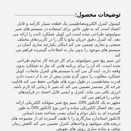
توضیحات محصول:
کپسول کنترل الکترومغناطیسی یک قطعه بسیار کارآمد و قابل
اعتماد است که به طور خاص برای استفاده در سیستم های شیر
سولینوئید طراحی شده است.این کویل عملکرد ثابت را ارائه می
دهد، که کنترل دقیق جریان مایع یا گاز را در کاربردهای مختلف
صنعتی و تجاری تضمین می کند.امکان یکپارچه سازی آسان در
سیستم های موجود را بدون نیاز به اصلاحات گسترده فراهم می
کند.
این سیم پیچ شیر سولینوئید برای کار چرخه کار مداوم طراحی
شده است، که آن را برای برنامه هایی که نیاز به عملکرد بدون
وقفه دارند، ایده آل می کند.یا سیستم های کنترل مایعات، کویل
عملکرد مطلوب را بدون گرم شدن بیش از حد یا از دست دادن
قدرت مغناطیسی در طول دوره های طولانی حفظ می کند.قابلیت
چرخه کار مستمر تضمین می کند که شیر تا زمانی که لازم باشد
انرژی باقی می ماند، کنترل و ایمنی قابل اعتماد در فرآیندهای
حیاتی را فراهم می کند.
مجهز به یک کانکتور DIN، سیم پیچ شیر سولناید الکتریکی ارائه
می دهد اتصال الکتریکی ساده و امن.نوع کانکتور DIN به طور
گسترده ای به دلیل دوام و آسان نصب شناخته شده استاین
کانکتور استاندارد سازگاری را با طیف گسترده ای از مجموعه های
دریچه های سولنئود و واحدهای کنترل تضمین می کند.کاهش زمان
توقف و ساده سازی روش های تعویض.