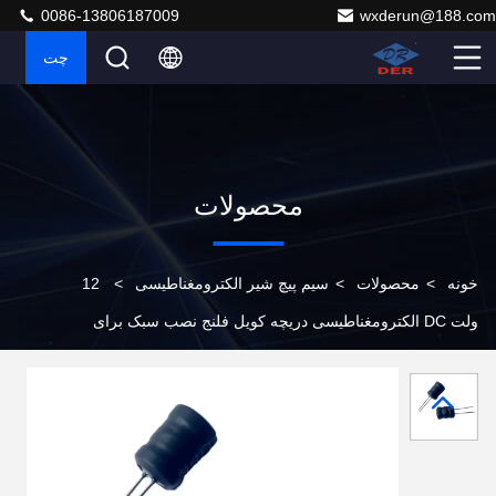
0086-13806187009
wxderun@188.com
چت
محصولات
خونه
>
محصولات
>
سیم پیچ شیر الکترومغناطیسی
>
12
ولت DC الکترومغناطیسی دریچه کویل فلنج نصب سبک برای
سیستم های کنترل مایعات