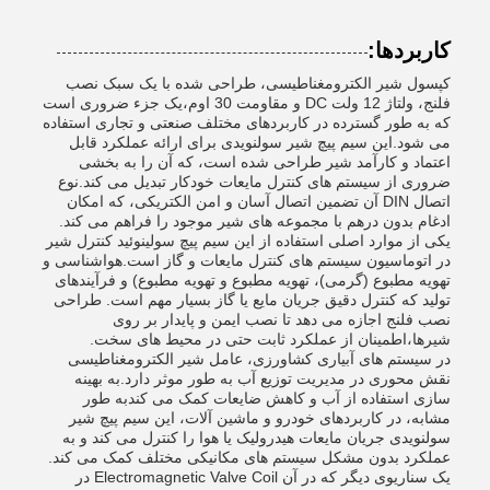
کاربردها:
کپسول شیر الکترومغناطیسی، طراحی شده با یک سبک نصب
فلنج، ولتاژ 12 ولت DC و مقاومت 30 اوم،یک جزء ضروری است
که به طور گسترده در کاربردهای مختلف صنعتی و تجاری استفاده
می شود.این سیم پیچ شیر سولنویدی برای ارائه عملکرد قابل
اعتماد و کارآمد شیر طراحی شده است، که آن را به بخشی
ضروری از سیستم های کنترل مایعات خودکار تبدیل می کند.نوع
اتصال DIN آن تضمین اتصال آسان و امن الکتریکی، که امکان
ادغام بدون درهم با مجموعه های شیر موجود را فراهم می کند.
یکی از موارد اصلی استفاده از این سیم پیچ سولینوئید کنترل شیر
در اتوماسیون سیستم های کنترل مایعات و گاز است.هواشناسی و
تهویه مطبوع (گرمی)، تهویه مطبوع و تهویه مطبوع) و فرآیندهای
تولید که کنترل دقیق جریان مایع یا گاز بسیار مهم است. طراحی
نصب فلنج اجازه می دهد تا نصب ایمن و پایدار بر روی
شیرها،اطمینان از عملکرد ثابت حتی در محیط های سخت.
در سیستم های آبیاری کشاورزی، عامل شیر الکترومغناطیسی
نقش محوری در مدیریت توزیع آب به طور موثر دارد.به بهینه
سازی استفاده از آب و کاهش ضایعات کمک می کندبه طور
مشابه، در کاربردهای خودرو و ماشین آلات، این سیم پیچ شیر
سولنویدی جریان مایعات هیدرولیک یا هوا را کنترل می کند و به
عملکرد بدون مشکل سیستم های مکانیکی مختلف کمک می کند.
یک سناریوی دیگر که در آن Electromagnetic Valve Coil در