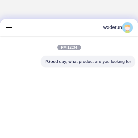
wxderun
12:34 PM
Good day, what product are you looking for?
Wuxi Derun Electron Co., Ltd
wxderun@188.com
0086-13806187009
پارک صنعتی Gangxia، شهر Donggang، منطقه Xishan، شهر
Wuxi، چین