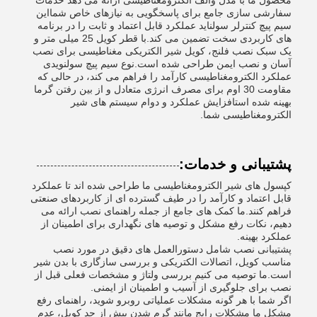
محصول ما با مدل والف الکترومغناطیسی ارائه می دهد خدمات
سفارشی سازی جامع برای پاسخگویی به نیازهای خاص شمااین
سیم پیچ کنترلر سولناید عملکرد قابل اعتماد و ثابت را در برنامه
های کاربردی سخت تضمین می کند.با قطر کویل 25 میلی متر و
یک سبک نصب فلنج، کویل شیر الکتریکی مغناطیسی برای نصب
آسان و نصب ایمن طراحی شده است.نوع سیم پیچ سولنویدی
عملکرد الکترومغناطیسی کارآمد را فراهم می کند، در حالی که
مقاومت 30 اوم برای مصرف انرژی متعادل و از بین رفتن گرما
بهینه شده استافزایش عملکرد و دوام سیستم های شیر
الکترومغناطیسی شما.
پشتیبانی و خدمات:
کپسول های شیر الکترومغناطیسی ما طراحی شده اند تا عملکرد
قابل اعتماد و کارآمد را در طیف گسترده ای از کاربردهای صنعتی
فراهم کنند.ما کمک های جامع از جمله راهنمای نصب ارائه می
دهیم، نکات رفع مشکل و توصیه های نگهداری برای اطمینان از
عملکرد بهینه.
پشتیبانی نصب شامل دستورالعمل های دقیق در مورد نصب
مناسب کویل، اتصالات الکتریکی و بررسی سازگاری با بدن شیر
است.ما توصیه می کنیم بررسی ولتاژ و مشخصات فعلی قبل از
نصب برای جلوگیری از آسیب و اطمینان از ایمنی.
اگر شما با هر گونه مشکلات عملیاتی روبرو شوید، راهنمای رفع
مشکل ما مشکلات رایج مانند گرم شدن بیش از حد کویل، عدم