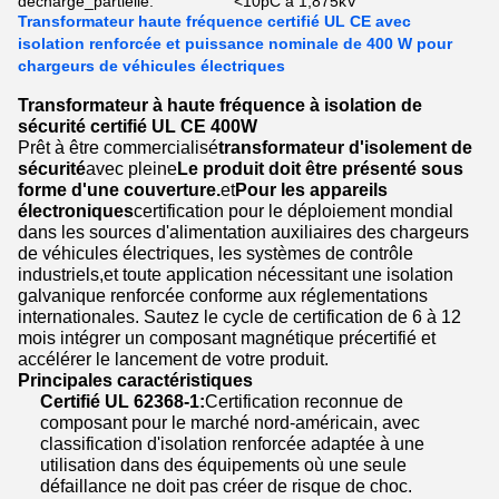
décharge_partielle:
<10pC à 1,875kV
Transformateur haute fréquence certifié UL CE avec
isolation renforcée et puissance nominale de 400 W pour
chargeurs de véhicules électriques
Transformateur à haute fréquence à isolation de
sécurité certifié UL CE 400W
Prêt à être commercialisé
transformateur d'isolement de
sécurité
avec pleine
Le produit doit être présenté sous
forme d'une couverture.
et
Pour les appareils
électroniques
certification pour le déploiement mondial
dans les sources d'alimentation auxiliaires des chargeurs
de véhicules électriques, les systèmes de contrôle
industriels,et toute application nécessitant une isolation
galvanique renforcée conforme aux réglementations
internationales. Sautez le cycle de certification de 6 à 12
mois intégrer un composant magnétique précertifié et
accélérer le lancement de votre produit.
Principales caractéristiques
Certifié UL 62368-1:
Certification reconnue de
composant pour le marché nord-américain, avec
classification d'isolation renforcée adaptée à une
utilisation dans des équipements où une seule
défaillance ne doit pas créer de risque de choc.