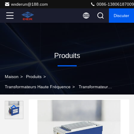
wxderun@188.com
0086-13806187009
Discuter
Produits
Maison
>
Produits
>
Transformateurs Haute Fréquence
>
Transformateur
haute fréquence certifié UL CE avec isolation renforcée
et puissance nominale de 400 W pour chargeurs de
véhicules électriques