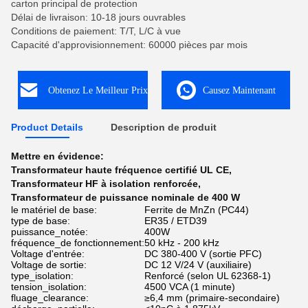
carton principal de protection
Délai de livraison: 10-18 jours ouvrables
Conditions de paiement: T/T, L/C à vue
Capacité d'approvisionnement: 60000 pièces par mois
Obtenez Le Meilleur Prix
Causez Maintenant
Product Details
Description de produit
Mettre en évidence:
Transformateur haute fréquence certifié UL CE
,
Transformateur HF à isolation renforcée
,
Transformateur de puissance nominale de 400 W
le matériel de base:
Ferrite de MnZn (PC44)
type de base:
ER35 / ETD39
puissance_notée:
400W
fréquence_de fonctionnement:
50 kHz - 200 kHz
Voltage d'entrée:
DC 380-400 V (sortie PFC)
Voltage de sortie:
DC 12 V/24 V (auxiliaire)
type_isolation:
Renforcé (selon UL 62368-1)
tension_isolation:
4500 VCA (1 minute)
fluage_clearance:
≥6,4 mm (primaire-secondaire)