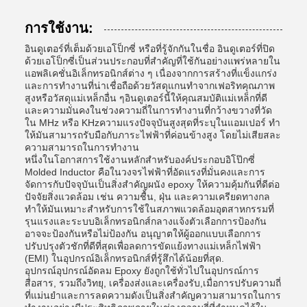
การใช้งาน:
อินดูเตอร์ที่เต็มด้วยเอโป็กซี่ หรือที่รู้จักกันในชื่อ อินดูเตอร์ที่ปิด
ด้วยเอโป็กซี่เป็นส่วนประกอบที่สําคัญที่ใช้กันอย่างแพร่หลายใน
แอพลิเคชั่นอิเล็กทรอนิกส์ต่าง ๆ เนื่องจากการสร้างที่แข็งแกร่ง
และการทํางานที่น่าเชื่อถือด้วยวัสดุแกนทําจากเฟอริทคุณภาพ
สูงหรือวัสดุแม่เหล็กอื่น ๆอินดูเตอร์นี้ให้คุณสมบัติแม่เหล็กที่ดี
และความมั่นคงในช่วงความถี่ในการทํางานที่กว้างขวางที่วัด
ใน MHz หรือ KHzความแรงปัจจุบันสูงสุดที่ระบุในแอมเปอร์ ทํา
ให้มันสามารถรับมือกับภาระไฟฟ้าที่ค่อนข้างสูง โดยไม่เสียสละ
ความสามารถในการทํางาน
หนึ่งในโอกาสการใช้งานหลักสําหรับองค์ประกอบอิโป๊กซี่
Molded Inductor คือในวงจรไฟฟ้าที่อัดแรงที่มั่นคงและการ
จัดการกับปัจจุบันเป็นสิ่งสําคัญผนัง epoxy ให้ความคุ้มกันที่ดีต่อ
ปัจจัยสิ่งแวดล้อม เช่น ความชื้น, ฝุ่น และความเครียดทางกล
ทําให้มันเหมาะสําหรับการใช้ในสภาพแวดล้อมอุตสาหกรรมที่
รุนแรงและระบบอิเล็กทรอนิกส์กลางแจ้งตัวเลือกการป้องกัน
อาจจะป้องกันหรือไม่ป้องกัน อนุญาตให้ผู้ออกแบบเลือกการ
ปรับปรุงตัวชักที่ดีที่สุดเพื่อลดการขัดแย้งทางแม่เหล็กไฟฟ้า
(EMI) ในอุปกรณ์อิเล็กทรอนิกส์ที่รู้สึกได้น้อยที่สุด.
อุปกรณ์อุปกรณ์อัดลม Epoxy ยังถูกใช้ทั่วไปในอุปกรณ์การ
สื่อสาร, รวมถึงวิทยุ, เครื่องส่งและเครื่องรับ,เมื่อการปรับความถี่
ที่แม่นยําและการลดความดังเป็นสิ่งสําคัญความสามารถในการ