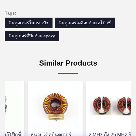
Tags:
อินดูคเตอร์ในกระเป๋า
อินดูเตอร์เคลือบด้วยเอโป๊กซี่
อินดูเตอร์ที่ปิดด้วย epoxy
Similar Products
บอีโป๊กซี่
หน่วยโค้ลอินดูเตอร์
2 MHz ถึง 25 MHz อินด