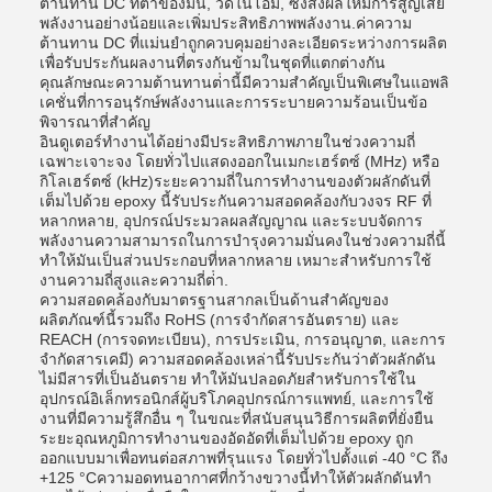
ต้านทาน DC ที่ต่ําของมัน, วัดในโอม, ซึ่งส่งผลให้มีการสูญเสีย
พลังงานอย่างน้อยและเพิ่มประสิทธิภาพพลังงาน.ค่าความ
ต้านทาน DC ที่แม่นยําถูกควบคุมอย่างละเอียดระหว่างการผลิต
เพื่อรับประกันผลงานที่ตรงกันข้ามในชุดที่แตกต่างกัน
คุณลักษณะความต้านทานต่ํานี้มีความสําคัญเป็นพิเศษในแอพลิ
เคชั่นที่การอนุรักษ์พลังงานและการระบายความร้อนเป็นข้อ
พิจารณาที่สําคัญ
อินดูเตอร์ทํางานได้อย่างมีประสิทธิภาพภายในช่วงความถี่
เฉพาะเจาะจง โดยทั่วไปแสดงออกในเมกะเฮร์ตซ์ (MHz) หรือ
กิโลเฮร์ตซ์ (kHz)ระยะความถี่ในการทํางานของตัวผลักดันที่
เต็มไปด้วย epoxy นี้รับประกันความสอดคล้องกับวงจร RF ที่
หลากหลาย, อุปกรณ์ประมวลผลสัญญาณ และระบบจัดการ
พลังงานความสามารถในการบํารุงความมั่นคงในช่วงความถี่นี้
ทําให้มันเป็นส่วนประกอบที่หลากหลาย เหมาะสําหรับการใช้
งานความถี่สูงและความถี่ต่ํา.
ความสอดคล้องกับมาตรฐานสากลเป็นด้านสําคัญของ
ผลิตภัณฑ์นี้รวมถึง RoHS (การจํากัดสารอันตราย) และ
REACH (การจดทะเบียน), การประเมิน, การอนุญาต, และการ
จํากัดสารเคมี) ความสอดคล้องเหล่านี้รับประกันว่าตัวผลักดัน
ไม่มีสารที่เป็นอันตราย ทําให้มันปลอดภัยสําหรับการใช้ใน
อุปกรณ์อิเล็กทรอนิกส์ผู้บริโภคอุปกรณ์การแพทย์, และการใช้
งานที่มีความรู้สึกอื่น ๆ ในขณะที่สนับสนุนวิธีการผลิตที่ยั่งยืน
ระยะอุณหภูมิการทํางานของอัดอัดที่เต็มไปด้วย epoxy ถูก
ออกแบบมาเพื่อทนต่อสภาพที่รุนแรง โดยทั่วไปตั้งแต่ -40 °C ถึง
+125 °Cความอดทนอากาศที่กว้างขวางนี้ทําให้ตัวผลักดันทํา