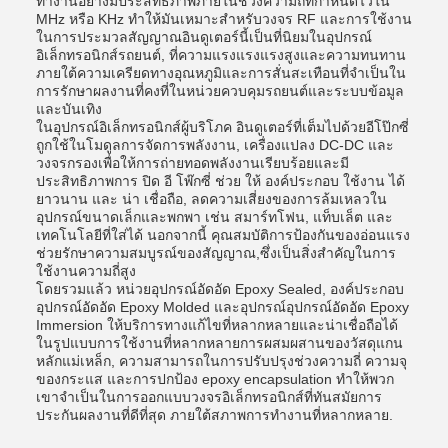
ทํางานอย่างมีประสิทธิภาพภายในช่วงความถี่ที่กําหนดไว้ใน
MHz หรือ KHz ทําให้มันเหมาะสําหรับวงจร RF และการใช้งาน
ในการประมวลสัญญาณอินดูเตอร์นี้เป็นที่นิยมในอุปกรณ์
อิเล็กทรอนิกส์รถยนต์, ที่ความแรงแรงแรงสูงและความทนทาน
ภายใต้ความเครียดทางอุณหภูมิและการสั่นสะเทือนที่จําเป็นใน
การรักษาผลงานที่คงที่ในหน่วยควบคุมรถยนต์และระบบข้อมูล
และบันเทิง
ในอุปกรณ์อิเล็กทรอนิกส์ผู้บริโภค อินดูเตอร์ที่เต็มไปด้วยอีโป๊กซี่
ถูกใช้ในโมดูลการจัดการพลังงาน, เครื่องแปลง DC-DC และ
วงจรกรองเพื่อให้การถ่ายทอดพลังงานเรียบร้อยและมี
ประสิทธิภาพการ ปิด อี โพ๊กซี่ ช่วย ให้ องค์ประกอบ ใช้งาน ได้
ยาวนาน และ น่า เชื่อถือ, ลดความเสี่ยงของการล้มเหลวใน
อุปกรณ์ขนาดเล็กและพกพา เช่น สมาร์ทโฟน, แท็บเล็ต และ
เทคโนโลยีที่ใส่ได้ นอกจากนี้ คุณสมบัติการป้องกันของอ่อนแรง
ช่วยรักษาความสมบูรณ์ของสัญญาณ,ซึ่งเป็นสิ่งสําคัญในการ
ใช้งานความถี่สูง
โดยรวมแล้ว หน่วยอุปกรณ์อัดอัด Epoxy Sealed, องค์ประกอบ
อุปกรณ์อัดอัด Epoxy Molded และอุปกรณ์อุปกรณ์อัดอัด Epoxy
Immersion ให้บริการทางแก้ไขที่หลากหลายและน่าเชื่อถือได้
ในรูปแบบการใช้งานที่หลากหลายการผสมผสานของวัสดุแกน
หลักแม่เหล็ก, ความสามารถในการปรับปรุงช่วงความถี่ ความจุ
ของกระแส และการปกป้อง epoxy encapsulation ทําให้พวก
เขาจําเป็นในการออกแบบวงจรอิเล็กทรอนิกส์ที่ทันสมัยการ
ประกันผลงานที่ดีที่สุด ภายใต้สภาพการทํางานที่หลากหลาย.