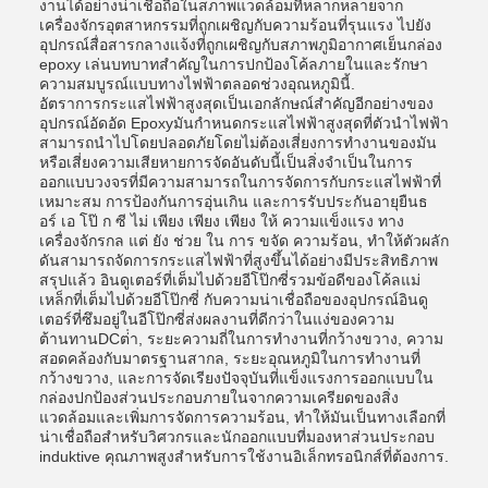
งานได้อย่างน่าเชื่อถือในสภาพแวดล้อมที่หลากหลายจาก
เครื่องจักรอุตสาหกรรมที่ถูกเผชิญกับความร้อนที่รุนแรง ไปยัง
อุปกรณ์สื่อสารกลางแจ้งที่ถูกเผชิญกับสภาพภูมิอากาศเย็นกล่อง
epoxy เล่นบทบาทสําคัญในการปกป้องโค้ลภายในและรักษา
ความสมบูรณ์แบบทางไฟฟ้าตลอดช่วงอุณหภูมินี้.
อัตราการกระแสไฟฟ้าสูงสุดเป็นเอกลักษณ์สําคัญอีกอย่างของ
อุปกรณ์อัดอัด Epoxyมันกําหนดกระแสไฟฟ้าสูงสุดที่ตัวนําไฟฟ้า
สามารถนําไปโดยปลอดภัยโดยไม่ต้องเสี่ยงการทํางานของมัน
หรือเสี่ยงความเสียหายการจัดอันดับนี้เป็นสิ่งจําเป็นในการ
ออกแบบวงจรที่มีความสามารถในการจัดการกับกระแสไฟฟ้าที่
เหมาะสม การป้องกันการอุ่นเกิน และการรับประกันอายุยืนธ
อร์ เอ โป๊ ก ซี ไม่ เพียง เพียง เพียง ให้ ความแข็งแรง ทาง
เครื่องจักรกล แต่ ยัง ช่วย ใน การ ขจัด ความร้อน, ทําให้ตัวผลัก
ดันสามารถจัดการกระแสไฟฟ้าที่สูงขึ้นได้อย่างมีประสิทธิภาพ
สรุปแล้ว อินดูเตอร์ที่เต็มไปด้วยอีโป๊กซี่รวมข้อดีของโค้ลแม่
เหล็กที่เต็มไปด้วยอีโป๊กซี่ กับความน่าเชื่อถือของอุปกรณ์อินดู
เตอร์ที่ซึมอยู่ในอีโป๊กซี่ส่งผลงานที่ดีกว่าในแง่ของความ
ต้านทานDCต่ํา, ระยะความถี่ในการทํางานที่กว้างขวาง, ความ
สอดคล้องกับมาตรฐานสากล, ระยะอุณหภูมิในการทํางานที่
กว้างขวาง, และการจัดเรียงปัจจุบันที่แข็งแรงการออกแบบใน
กล่องปกป้องส่วนประกอบภายในจากความเครียดของสิ่ง
แวดล้อมและเพิ่มการจัดการความร้อน, ทําให้มันเป็นทางเลือกที่
น่าเชื่อถือสําหรับวิศวกรและนักออกแบบที่มองหาส่วนประกอบ
induktive คุณภาพสูงสําหรับการใช้งานอิเล็กทรอนิกส์ที่ต้องการ.