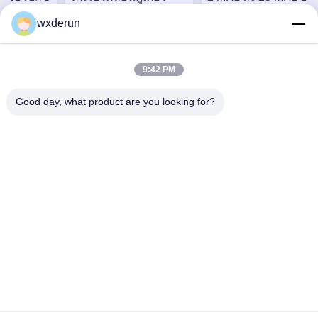
ง อุปกรณ์
ประปา Epoxy ที่ปิดไม่
เตอร์ที่เต็มไปด้วยเอโป็
wxderun
ซี่แบบเต็ม
ได้ สําหรับเครื่อง
ซี่ที่มีความทนทานต่อ
ไฟฟ้า
ประกายและอุปกรณ์
ความชื้นของวัสดุแกน
ี่ ดี ที่สุด
หา ราคา ที่ ดี ที่สุด
หา ราคา ที่ ดี ที่สุ
เสียง
เฟอริท
9:42 PM
Good day, what product are you looking for?
Wuxi Derun Electron Co., Ltd
wxderun@188.com
0086-13806187009
สวนอุตสาหกรรมกังเซีย, เมืองดอนกัง, จังหวัดซิสซาน, เมืองวู
ชิ, จีน