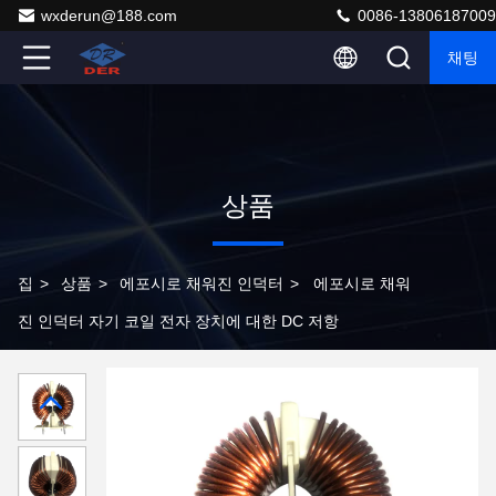
wxderun@188.com
0086-13806187009
채팅
상품
집
>
상품
>
에포시로 채워진 인덕터
>
에포시로 채워
진 인덕터 자기 코일 전자 장치에 대한 DC 저항