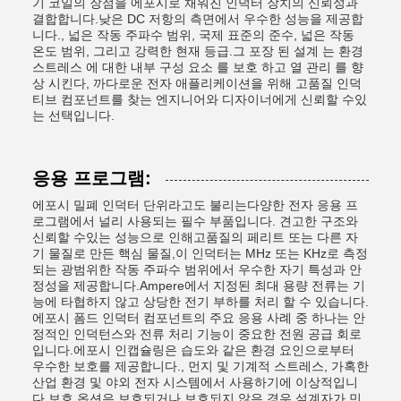
기 코일의 장점을 에포시로 채워진 인덕터 장치의 신뢰성과
결합합니다.낮은 DC 저항의 측면에서 우수한 성능을 제공합
니다., 넓은 작동 주파수 범위, 국제 표준의 준수, 넓은 작동
온도 범위, 그리고 강력한 현재 등급.그 포장 된 설계 는 환경
스트레스 에 대한 내부 구성 요소 를 보호 하고 열 관리 를 향
상 시킨다, 까다로운 전자 애플리케이션을 위해 고품질 인덕
티브 컴포넌트를 찾는 엔지니어와 디자이너에게 신뢰할 수있
는 선택입니다.
응용 프로그램:
에포시 밀폐 인덕터 단위라고도 불리는다양한 전자 응용 프
로그램에서 널리 사용되는 필수 부품입니다. 견고한 구조와
신뢰할 수있는 성능으로 인해고품질의 페리트 또는 다른 자
기 물질로 만든 핵심 물질,이 인덕터는 MHz 또는 KHz로 측정
되는 광범위한 작동 주파수 범위에서 우수한 자기 특성과 안
정성을 제공합니다.Ampere에서 지정된 최대 용량 전류는 기
능에 타협하지 않고 상당한 전기 부하를 처리 할 수 있습니다.
에포시 폼드 인덕터 컴포넌트의 주요 응용 사례 중 하나는 안
정적인 인덕턴스와 전류 처리 기능이 중요한 전원 공급 회로
입니다.에포시 인캡슐링은 습도와 같은 환경 요인으로부터
우수한 보호를 제공합니다., 먼지 및 기계적 스트레스, 가혹한
산업 환경 및 야외 전자 시스템에서 사용하기에 이상적입니
다.보호 옵션은 보호되거나 보호되지 않은 경우 설계자가 민