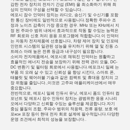
감한 전자 장치의 전자기 간섭 (EMI) 을 최소화하기 위해 최
상의 인덕터 구성을 선택할 수 있습니다..
에포시 잠수 인덕터 장치는 라디오, 송신기 및 수신기를 포함
한 통신 장비에도 일반적으로 사용됩니다.정확한 주파수 조
정과 노이즈 감축이 가장 중요한 경우. MHz 또는 KHz에서 지
정 된 주파수 범위 내에서 효과적으로 작동 할 수있는 능력은
RF 회로와 신호 처리 응용 프로그램에 적합합니다.이 인덕터
는 자동차 전자제품에 선호됩니다, 차량 제어 장치 및 인포테
인먼트 시스템의 일관된 성능을 유지하기 위해 열 및 진동 스
트레스 아래 높은 전류 등급과 내구성이 필요합니다.
소비자 전자제품에서, 에포시로 채워진 인덕터는 원활하고
효율적인 에너지 전송을 보장하기 위해 전력 관리 모듈, DC-
DC 변환기 및 필터링 회로에서 사용됩니다.에포크시 밀폐 는
부품 의 오래 살 수 있고 신뢰성 을 향상 시킨다, 스마트 폰,
태블릿 및 웨어러블 기술과 같은 컴팩트 및 휴대용 장치의 고
장 위험을 줄입니다.,이것은 고주파 애플리케이션에서 매우
중요합니다.
전반적으로, 에포시 밀폐 인듀서 유닛, 에포시 폼드 인듀터 컴
포넌트 및 에포시 잠수 인듀터 장치는 광범위한 응용 시나리
오에서 다양하고 신뢰할 수있는 솔루션을 제공합니다.자기
중심 물질의 조합, 주파수 범위의 적응력, 전류 용량, 보호 에
포кси 포장 등이 현대 전자 회로 설계에 필수적입니다.다양한
운영 조건에서 최적의 성능을 보장합니다..