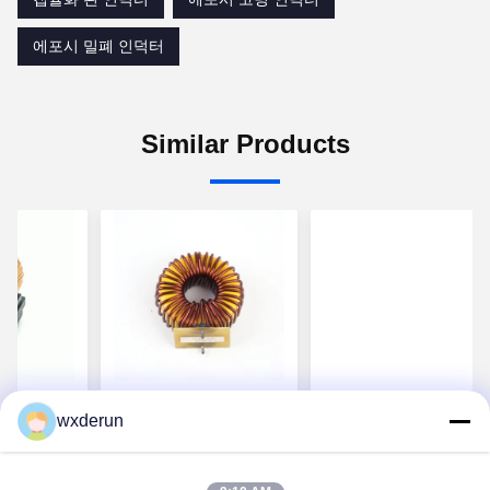
에포시 밀폐 인덕터
Similar Products
 타입 에
조명 및 오디오 장비를
2MHz ~ 25MHz 에포
wxderun
듀서 전기
위한 보호되지 않은 에
로 가득 찬 인듀서
워진 자기
포시 밀폐 된 인덕터 코
일 유닛