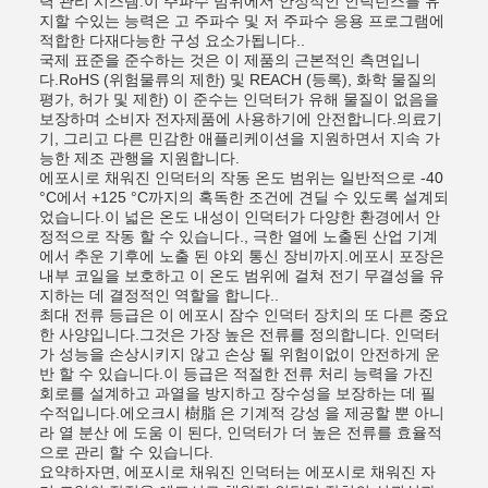
력 관리 시스템.이 주파수 범위에서 안정적인 인덕턴스를 유
지할 수있는 능력은 고 주파수 및 저 주파수 응용 프로그램에
적합한 다재다능한 구성 요소가됩니다..
국제 표준을 준수하는 것은 이 제품의 근본적인 측면입니
다.RoHS (위험물류의 제한) 및 REACH (등록), 화학 물질의
평가, 허가 및 제한) 이 준수는 인덕터가 유해 물질이 없음을
보장하며 소비자 전자제품에 사용하기에 안전합니다.의료기
기, 그리고 다른 민감한 애플리케이션을 지원하면서 지속 가
능한 제조 관행을 지원합니다.
에포시로 채워진 인덕터의 작동 온도 범위는 일반적으로 -40
°C에서 +125 °C까지의 혹독한 조건에 견딜 수 있도록 설계되
었습니다.이 넓은 온도 내성이 인덕터가 다양한 환경에서 안
정적으로 작동 할 수 있습니다., 극한 열에 노출된 산업 기계
에서 추운 기후에 노출 된 야외 통신 장비까지.에포시 포장은
내부 코일을 보호하고 이 온도 범위에 걸쳐 전기 무결성을 유
지하는 데 결정적인 역할을 합니다..
최대 전류 등급은 이 에포시 잠수 인덕터 장치의 또 다른 중요
한 사양입니다.그것은 가장 높은 전류를 정의합니다. 인덕터
가 성능을 손상시키지 않고 손상 될 위험이없이 안전하게 운
반 할 수 있습니다.이 등급은 적절한 전류 처리 능력을 가진
회로를 설계하고 과열을 방지하고 장수성을 보장하는 데 필
수적입니다.에오크시 樹脂 은 기계적 강성 을 제공할 뿐 아니
라 열 분산 에 도움 이 된다, 인덕터가 더 높은 전류를 효율적
으로 관리 할 수 있습니다.
요약하자면, 에포시로 채워진 인덕터는 에포시로 채워진 자