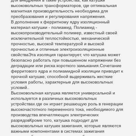
для внедрения в такие устройства, как катушки
высоковольтных трансформаторов, где оптимальная
магнитная производительность необходима для
преобразования и регулирования напряжения.
В дополнение к ферритному ядру изоляционный
материал катушки - полиамид. Полиамид -
высокопроизводительный полимер, известный своей
исключительной теплостойкостью, механической
прочностью, высокой температурой и высокой
прочностью.и отличные электроизоляционные
свойстваЭта изоляция гарантирует, что катушка может
безопасно работать при повышенном напряжении без
деградации или риска короткого замыкания.Сочетание
ферритового ядра и полиамидной изоляции приводит к
прочной катушке, способной выдерживать жесткие
условия работы, характерные для высоковольтных
условий..
Высоковольтная катушка является универсальной и
используется в различных высоковольтных
устройствах.где он играет решающую роль в генерации
высокочастотного переменного тока, необходимого для
производства впечатляющих электрических
разрядовКроме того, катушка подходит для
высоковольтных катушек зажигания, которые являются
важными компонентами в системах зажигания