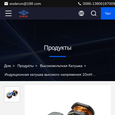
wxderun@188.com
0086-13806187009
Чат
Продукты
Дом
>
Продукты
>
Высоковольтная Катушка
>
Индукционная катушка высокого напряжения 10mH
для электрических устройств и интеграции источников
питания