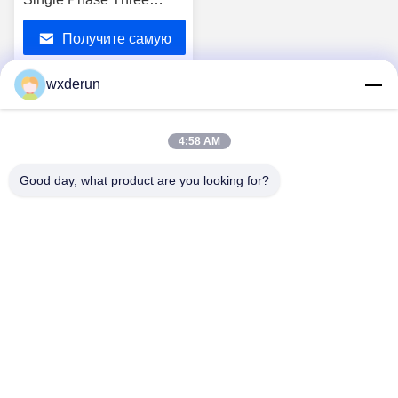
Phase Custom Design
Получите самую
(ЭМИ общего режима
удушение высокой
лучшую цену
wxderun
частоты однофазной
трехфазной
1
индивидуальной
4:58 AM
конструкции)
Good day, what product are you looking for?
Wuxi Derun Electron Co., Ltd
wxderun@188.com
0086-13806187009
Индустриальный парк Gangxia, город Donggang, район
Xishan, город Wuxi, Китай