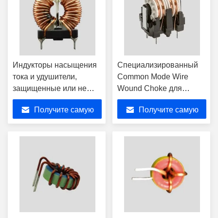
Индукторы насыщения
Специализированный
тока и удушители,
Common Mode Wire
защищенные или не
Wound Choke для
защищенные для
электронных
Получите самую
Получите самую
электроэлектроники
энергосистем
лучшую цену
лучшую цену