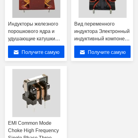
Индукторы железного
Вид переменного
порошкового ядра и
индуктора Электронный
удушающие катушки
индуктивный компонент
Индукторные
Решения по
Получите самую
Получите самую
устройства высокой
подавлению EMI
эффективности
лучшую цену
лучшую цену
EMI Common Mode
Choke High Frequency
Single Phase Three