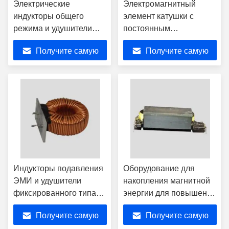
Электрические
Электромагнитный
индукторы общего
элемент катушки с
режима и удушители
постоянным
для подавления шума
сопротивлением для
Получите самую
Получите самую
EMI
двигателей и
электрической работы
лучшую цену
лучшую цену
Индукторы подавления
Оборудование для
ЭМИ и удушители
накопления магнитной
фиксированного типа
энергии для повышения
высокого тока для
мощности передачи
Получите самую
Получите самую
проектирования цепей
энергии