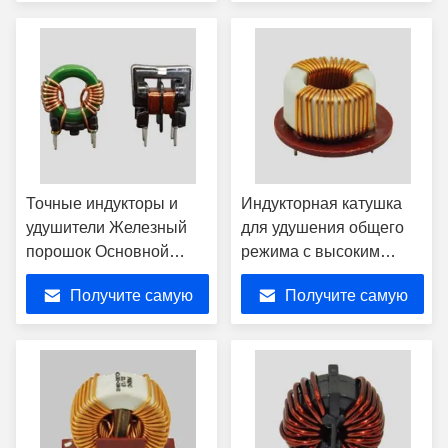
лучшую цену
лучшую цену
Точные индукторы и
Индукторная катушка
удушители Железный
для удушения общего
порошок Основной
режима с высоким
материал для
током и низкими
Получите самую
Получите самую
проектирования
потерями мощности
электроснабжения
лучшую цену
лучшую цену