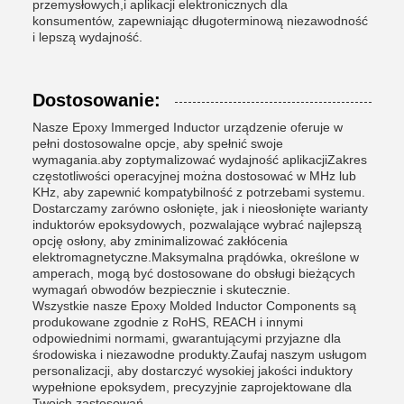
przemysłowych,i aplikacji elektronicznych dla
konsumentów, zapewniając długoterminową niezawodność
i lepszą wydajność.
Dostosowanie:
Nasze Epoxy Immerged Inductor urządzenie oferuje w
pełni dostosowalne opcje, aby spełnić swoje
wymagania.aby zoptymalizować wydajność aplikacjiZakres
częstotliwości operacyjnej można dostosować w MHz lub
KHz, aby zapewnić kompatybilność z potrzebami systemu.
Dostarczamy zarówno osłonięte, jak i nieosłonięte warianty
induktorów epoksydowych, pozwalające wybrać najlepszą
opcję osłony, aby zminimalizować zakłócenia
elektromagnetyczne.Maksymalna prądówka, określone w
amperach, mogą być dostosowane do obsługi bieżących
wymagań obwodów bezpiecznie i skutecznie.
Wszystkie nasze Epoxy Molded Inductor Components są
produkowane zgodnie z RoHS, REACH i innymi
odpowiednimi normami, gwarantującymi przyjazne dla
środowiska i niezawodne produkty.Zaufaj naszym usługom
personalizacji, aby dostarczyć wysokiej jakości induktory
wypełnione epoksydem, precyzyjnie zaprojektowane dla
Twoich zastosowań.