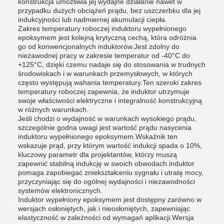
konstrukcja umożliwia jej wydajne działanie nawet w
przypadku dużych obciążeń prądu, bez uszczerbku dla jej
indukcyjności lub nadmiernej akumulacji ciepła.
Zakres temperatury roboczej induktoru wypełnionego
epoksymem jest kolejną krytyczną cechą, która odróżnia
go od konwencjonalnych induktorów.Jest zdolny do
niezawodnej pracy w zakresie temperatur od -40°C do
+125°C, dzięki czemu nadaje się do stosowania w trudnych
środowiskach i w warunkach przemysłowych, w których
często występują wahania temperatury.Ten szeroki zakres
temperatury roboczej zapewnia, że induktor utrzymuje
swoje właściwości elektryczne i integralność konstrukcyjną
w różnych warunkach.
Jeśli chodzi o wydajność w warunkach wysokiego prądu,
szczególnie godna uwagi jest wartość prądu nasycenia
induktoru wypełnionego epoksymem.Wskaźnik ten
wskazuje prąd, przy którym wartość indukcji spada o 10%,
kluczowy parametr dla projektantów, którzy muszą
zapewnić stabilną indukcję w swoich obwodach.induktor
pomaga zapobiegać zniekształceniu sygnału i utratę mocy,
przyczyniając się do ogólnej wydajności i niezawodności
systemów elektronicznych.
Induktor wypełniony epoksymem jest dostępny zarówno w
wersjach osłoniętych, jak i nieosłoniętych, zapewniając
elastyczność w zależności od wymagań aplikacji.Wersja