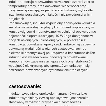
induktoru oferuje niezawodne rozwiązanie.szeroki zakres
temperatury pracy, oraz doskonałe właściwości prądu
nasycenia sprawiają, że jest to wszechstronny wybór dla
inżynierów poszukujących jakości i niezawodności w ich
projektach.
Podsumowując, induktor wypełniony epoksydem wyróżnia
się jako niezawodny i wydajny komponent wyposażony w
konstrukcję cewki magnetycznej wypełnionej epoksydem,o
pojemności nieprzekraczającej 10 W,Jego dostępność w
opcjach osłoniętych i nieosłoniętych, w połączeniu z
konstrukcją powlekanej epoxy cewki indukcyjnej zapewnia
optymalną wydajność w różnych zastosowaniach,od
elektroniki przemysłowej po urządzenia konsumenckieTen
induktor jest świadectwem innowacji w projektowaniu
komponentów, zapewniając lepszą ochronę, stabilność i
wydajność elektryczną, aby sprostać zmieniającym się
potrzebom nowoczesnych systemów elektronicznych.
Zastosowanie:
Induktor wypełniony epoksydem, znany również jako
induktor wypełniony żywicą epoksydową, jest szeroko
stosowany w różnych przypadkach zastosowań i