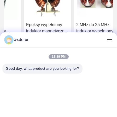
ny
Epoksy wypełniony
2 MHz do 25 MHz
oxy
induktor magnetyczny
induktor wypełniony
rical
cewka odporność
epoksydem o
wxderun
 Magnetic
prądu stałego dla
odporności na
szą cenę
Najlepszą cenę
Najlepszą cenę
urządzeń
wilgotność materiału
elektronicznych
jądra ferrytowego
12:39 PM
Good day, what product are you looking for?
Wuxi Derun Electron Co., Ltd
wxderun@188.com
0086-13806187009