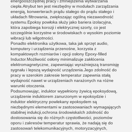
energooszczędnej pracy i zmniejszenia wytwarzania
ciepła.Atrybut ten jest niezbędny w modułach zarządzania
energią, konwerterach prądu stałego do prądu stałego i
układach filtrowania, zwiększając ogólną niezawodność
systemu.Epoksy powłoka służy jako bariera izolacyjna,
która zapobiega korozji i elektrycznej szorty, co jest
szczególnie korzystne w środowiskach o wysokim poziomie
wibracji lub wilgotności.
Ponadto elektronika użytkowa, taka jak sprzęt audio,
komputery i urządzenia przenośne, korzysta z
kompaktowych rozmiarów i opcji osłony Epoxy-filled
Inductor.Możliwość osłony minimalizuje zakłócenia
elektromagnetyczne, zapewniając wyraźniejszą transmisję
sygnału i lepszą wydajność urządzenia.Jego zdolność do
pracy w szerokim zakresie temperatur zapewnia stałą
wydajność nawet w urządzeniach narażonych na różne
warunki otoczenia.
Podsumowując, induktor wypełniony żywicą epoksydową,
urządzenie induktorem zanurzonym w epoksydzie i
induktor elektryczny powlekany epoksydem są
niezbędnymi elementami w zastosowaniach wymagających
stabilnej indukcji,ochrona środowiskaIch zdolność do
dostosowania się do różnych częstotliwości, poziomów
oporu i zakresów temperatur sprawia, że nadają się do
zastosowań telekomunikacyjnych, motoryzacyjnych,