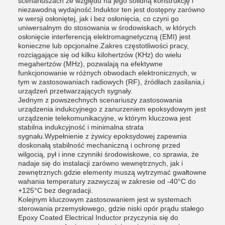
scenariuszach ze względu na jego solidną konstrukcję i
niezawodną wydajność.Induktor ten jest dostępny zarówno
w wersji osłoniętej, jak i bez osłonięcia, co czyni go
uniwersalnym do stosowania w środowiskach, w których
osłonięcie interferencją elektromagnetyczną (EMI) jest
konieczne lub opcjonalne.Zakres częstotliwości pracy,
rozciągające się od kilku kilohertzów (KHz) do wielu
megahertzów (MHz), pozwalają na efektywne
funkcjonowanie w różnych obwodach elektronicznych, w
tym w zastosowaniach radiowych (RF), źródłach zasilania,i
urządzeń przetwarzających sygnały.
Jednym z powszechnych scenariuszy zastosowania
urządzenia indukcyjnego z zanurzeniem epoksydowym jest
urządzenie telekomunikacyjne, w którym kluczowa jest
stabilna indukcyjność i minimalna strata
sygnału.Wypełnienie z żywicy epoksydowej zapewnia
doskonałą stabilność mechaniczną i ochronę przed
wilgocią, pył i inne czynniki środowiskowe, co sprawia, że
nadaje się do instalacji zarówno wewnętrznych, jak i
zewnętrznych.gdzie elementy muszą wytrzymać gwałtowne
wahania temperatury zazwyczaj w zakresie od -40°C do
+125°C bez degradacji.
Kolejnym kluczowym zastosowaniem jest w systemach
sterowania przemysłowego, gdzie niski opór prądu stałego
Epoxy Coated Electrical Inductor przyczynia się do