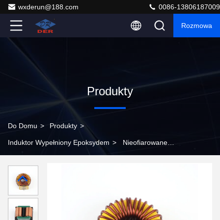
wxderun@188.com
0086-13806187009
Rozmowa
Produkty
Do Domu
>
Produkty
>
Induktor Wypełniony Epoksydem
>
Nieofiarowane
Epoksy Zamknięte Induktor Koło Jednostka do
oświetlenia i sprzętu audio