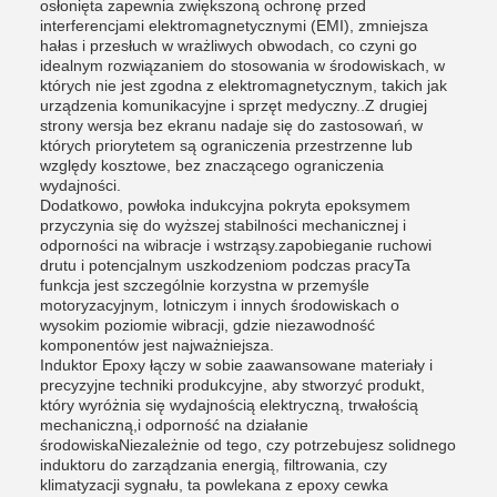
osłonięta zapewnia zwiększoną ochronę przed
interferencjami elektromagnetycznymi (EMI), zmniejsza
hałas i przesłuch w wrażliwych obwodach, co czyni go
idealnym rozwiązaniem do stosowania w środowiskach, w
których nie jest zgodna z elektromagnetycznym, takich jak
urządzenia komunikacyjne i sprzęt medyczny..Z drugiej
strony wersja bez ekranu nadaje się do zastosowań, w
których priorytetem są ograniczenia przestrzenne lub
względy kosztowe, bez znaczącego ograniczenia
wydajności.
Dodatkowo, powłoka indukcyjna pokryta epoksymem
przyczynia się do wyższej stabilności mechanicznej i
odporności na wibracje i wstrząsy.zapobieganie ruchowi
drutu i potencjalnym uszkodzeniom podczas pracyTa
funkcja jest szczególnie korzystna w przemyśle
motoryzacyjnym, lotniczym i innych środowiskach o
wysokim poziomie wibracji, gdzie niezawodność
komponentów jest najważniejsza.
Induktor Epoxy łączy w sobie zaawansowane materiały i
precyzyjne techniki produkcyjne, aby stworzyć produkt,
który wyróżnia się wydajnością elektryczną, trwałością
mechaniczną,i odporność na działanie
środowiskaNiezależnie od tego, czy potrzebujesz solidnego
induktoru do zarządzania energią, filtrowania, czy
klimatyzacji sygnału, ta powlekana z epoxy cewka