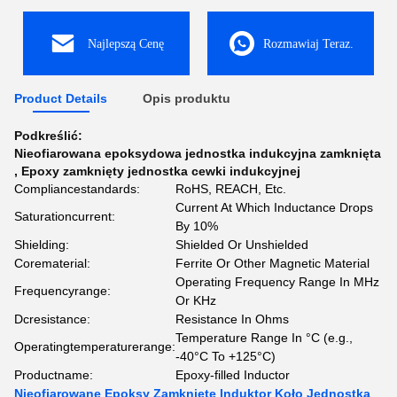
Najlepszą Cenę
Rozmawiaj Teraz.
Product Details
Opis produktu
Podkreślić:
Nieofiarowana epoksydowa jednostka indukcyjna zamknięta
,
Epoxy zamknięty jednostka cewki indukcyjnej
Compliancestandards:
RoHS, REACH, Etc.
Current At Which Inductance Drops
Saturationcurrent:
By 10%
Shielding:
Shielded Or Unshielded
Corematerial:
Ferrite Or Other Magnetic Material
Operating Frequency Range In MHz
Frequencyrange:
Or KHz
Dcresistance:
Resistance In Ohms
Temperature Range In °C (e.g.,
Operatingtemperaturerange:
-40°C To +125°C)
Productname:
Epoxy-filled Inductor
Nieofiarowane Epoksy Zamknięte Induktor Koło Jednostka