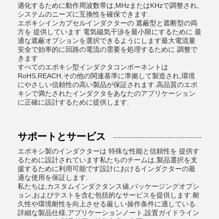
適化するために動作周波数帯は,MHzまたはKHzで調整され,
システムのニーズに互換性を確保できます.
エポキシインカプセルインダクターの 遮蔽型と遮断型の両
方を 提供しています 電気磁気干渉を最小限にするために 最
適な遮蔽オプションを選択できるようにします最大電流量
安全で効率的に回路の電流の需要を処理するために 調整で
きます
すべてのエポキシ型インダクタコンポーネントは
RoHS,REACH,その他の関連基準に準拠して製造され,環境
にやさしい信頼性の高い製品が保証されます.高品質のエポ
キシで満たされたインダクタをあなたのアプリケーション
に正確に設計するために提供します.
サポートとサービス
エポキシ製のインダクターは 特殊な性能と信頼性を 提供す
るために設計されています私たちのチームは,製品選択を支
援するために利用可能です設計におけるインダクターの最
適な使用を保証します.
私たちは,カスタムインダクタンス値,パッケージングオプシ
ョン,およびテストを含む包括的なサービスを提供します.耐
久性や環境耐性を向上させる厳しい操作条件に適している.
詳細な製品仕様,アプリケーションノート,設置ガイドライン