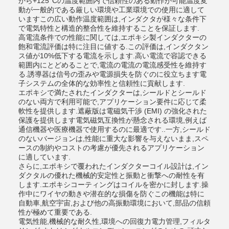
から+125°Cの温度範囲内で信頼性のある動作が可能温度変
動が一般的である厳しい環境や工業環境での使用に適して
いますこの広い動作温度範囲は,インダクタが様々な条件下
で電気特性と構造的整合性を維持することを保証します.
高電流条件での性能に関しては,エポキシ製インダクターの
飽和電流評価は特に注目に値する.この評価は,インダクタン
ス値が10%低下する電流を示します.高い電流で容認できる
範囲内にとどめることで,電流の電流の電流感受性を維持す
る.誘導器は信号の歪みや電源損失を防ぐのに役立ちます電
子システムの全体的な効率性と信頼性に貢献します.
エポキシで満たされたインダクターは,シールドとシールド
のない両方で利用可能で,アプリケーション要件に応じて柔
軟性を提供します.遮蔽版は電磁気干渉 (EMI) の強化された
保護を提供します電気磁気互換性が懸念される環境,例えば
通信機器や医療機器で使用するのに最適です..一方,シールド
のないバージョンは,性能に重大な影響を与えないまま,スペ
ースの制約やコストの考慮が優先されるアプリケーション
に適しています.
さらに,エポキシで覆われたインダクターコイル設計は,イン
ダクタルの優れた機械的安定性と振動と衝撃への耐性を有
します.エポキシコーティングはコイルを密かに封します.操
作中にワイヤの動きや潜在的な損傷を防ぐこの機能は特に
自動車,航空宇宙,および他の高振動環境において,部品の信頼
性が極めて重要である.
電気性能,機械的な耐久性,環境への回復力電力管理,フィルタ