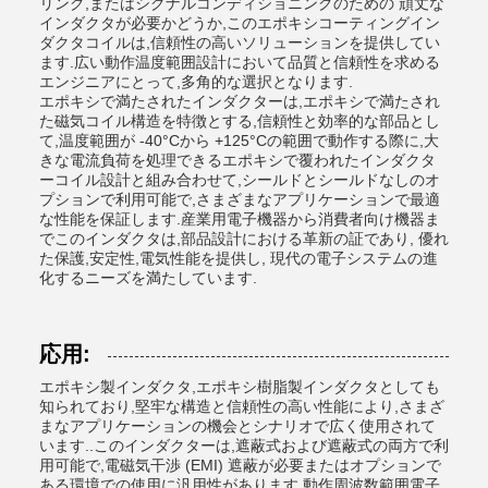
リング,またはシグナルコンディショニングのための 頑丈な
インダクタが必要かどうか,このエポキシコーティングイン
ダクタコイルは,信頼性の高いソリューションを提供してい
ます.広い動作温度範囲設計において品質と信頼性を求める
エンジニアにとって,多角的な選択となります.
エポキシで満たされたインダクターは,エポキシで満たされ
た磁気コイル構造を特徴とする,信頼性と効率的な部品とし
て,温度範囲が -40°Cから +125°Cの範囲で動作する際に,大
きな電流負荷を処理できるエポキシで覆われたインダクタ
ーコイル設計と組み合わせて,シールドとシールドなしのオ
プションで利用可能で,さまざまなアプリケーションで最適
な性能を保証します.産業用電子機器から消費者向け機器ま
でこのインダクタは,部品設計における革新の証であり, 優れ
た保護,安定性,電気性能を提供し, 現代の電子システムの進
化するニーズを満たしています.
応用:
エポキシ製インダクタ,エポキシ樹脂製インダクタとしても
知られており,堅牢な構造と信頼性の高い性能により,さまざ
まなアプリケーションの機会とシナリオで広く使用されて
います..このインダクターは,遮蔽式および遮蔽式の両方で利
用可能で,電磁気干渉 (EMI) 遮蔽が必要またはオプションで
ある環境での使用に汎用性があります.動作周波数範囲電子