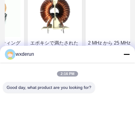
ッティング
エポキシで満たされた
2 MHz から 25 MHz 
ルのタイプ
インダクター磁気コイ
ポキシで満たされた
wxderun
満たされた
ル電子機器のための
ンダクタ,フェライト
DC抵抗
ア材料の湿度耐性
い合わせ
お問い合わせ
お問い合わせ
2:16 PM
Good day, what product are you looking for?
Wuxi Derun Electron Co., Ltd
wxderun@188.com