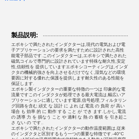
製品説明:
エポキシで満たされたインダクターは,現代の電気および電
子アプリケーションの要求を満たすために設計された高性
能電子部品です.このインダクターは,エポキシで満たされた
磁気コイルで専門的に設計されています特殊な耐久性,安定
性,信頼性を 提供していますエポキシコーティングは,インダ
クタの機械的強さを向上させるだけでなく,湿気などの環境
要因に対する優れた保護を提供します耐久性のある性能を
保証します.
エポキシ製インダクターの重要な特徴の一つは 印象的な電
流量ですこのインダクタが処理できる最大電流は,幅広いア
プリケーションに適しています電源,信号処理,フィルタリン
グ回路を含む.頑丈 な 設計 に よれ ば,電流 の 負荷 が 高い
場合 も 効率 的 に 動作 する こと が でき ます.しかし,電流
の 誘導 力 を 損なう こと や 過剰 な 熱 の 蓄積 を 引き起こ
さ ない の です..
エポキシで満たされたインダクターの動作温度範囲は,従来
のインダクタと区別するもう一つの重要な特徴です.-40°C