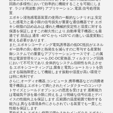
回路の多様性において効率的に機能することを可能にしま
す. ラジオ周波数 (RF) アプリケーション,電源,信号処理装
置.
エポキシ浸泡感電器装置の使用の一般的なシナリオは,安定
した感電力と最小限の信号損失が重要な通信機器です.エポ
キシ樹脂の詰め込みは,優れた機械的安定性と湿度に対する
保護を保証しますこの耐久性により,自動車電子機器にも最
適です.部品は,通常 -40°C から +125°C の激しい温度変動に
耐える必要があります..
また,エポキシコーティング電気誘導器の低DC抵抗がエネル
ギー効率の良い動作と熱発生を減らすのに寄与する産業制
御システムでの重要なアプリケーションケースです..この属
性は電源管理モジュール,DC-DC変換器,フィルタリング回路
において不可欠であり,全体的なシステム信頼性を向上させ
る.エポキシコーティングは,腐食と電気ショートカットを防
止する隔熱障壁として機能します振動や湿度が高い環境で
は特に有利です.
さらに,オーディオ機器,コンピュータ,携帯機器などの消費者
電子機器は,エポキシで満たされたインダクターのコンパク
トサイズとシールドオプションの恩恵を受けます.遮断能力
は電磁気干渉を最小限に抑える,より明確な信号伝送とデバ
イスの性能向上を保証します.広範囲の温度範囲で動作する
能力は,異なる環境条件にさらされている装置でも一貫した
性能を保証します.
要約すると,エポキシ樹脂で満たされたインダクタ,エポキシ