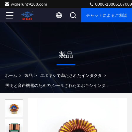
wxderun@188.com
0086-13806187009
チャットによるご相談
製品
ホーム
>
製品
>
エポキシで満たされたインダクタ
>
照明と音声機器のための,シールされたエポキシインダク
ターコイルユニット