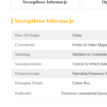
Szczegółowe Informacje
Op
Szczegółowe Informacje
Place Of Origin:
China
Corematerial:
Ferrite Or Other Magne
Shielding:
Shielded Or Unshield
Saturationcurrent:
Current At Which Ind
Frequencyrange:
Operating Frequency
Packaging Details:
Carton Box
Podkreślić:
Ferrytowy corematerial Epoxy