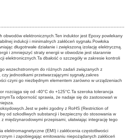
 obwodów elektronicznych.Ten induktor jest Epoxy powlekany
bilnej indukcji i minimalnych zakłóceń sygnału.Powłoka
jąc długotrwałe działanie i zwiększoną izolację elektryczną.
gii i zmniejszyć straty energii w obwodzie.jest starannie
ji elektronicznych.Ta dbałość o szczegóły w zakresie kontroli
ni go wszechstronnym do różnych zadań związanych z
, czy jednostkami przetwarzającymi sygnały,zakres
liwości czyni go niezbędnym elementem zarówno w urządzeniach
r rozciąga się od -40°C do +125°C.Ta szeroka tolerancja
icznymTa odporność sprawia, że nadaje się do zastosowań w
iejsza.
ksydowych.Jest w pełni zgodny z RoHS (Restriction of
ny od szkodliwych substancji i bezpieczny do stosowania w
z międzynarodowymi przepisami, ułatwiając integrację tego
ia elektromagnetyczne (EMI) i zakłócenia częstotliwości
ętrznym i zapobiegając emitowaniu niepożądanych zakłóceń