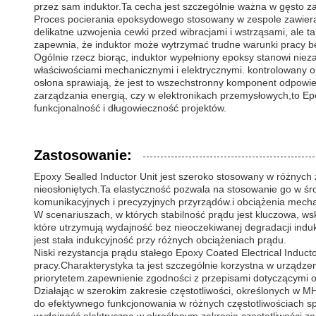
przez sam induktor.Ta cecha jest szczególnie ważna w gęsto 
Proces pocierania epoksydowego stosowany w zespole zawiera 
delikatne uzwojenia cewki przed wibracjami i wstrząsami, ale t
zapewnia, że induktor może wytrzymać trudne warunki pracy b
Ogólnie rzecz biorąc, induktor wypełniony epoksy stanowi nie
właściwościami mechanicznymi i elektrycznymi. kontrolowany o
osłona sprawiają, że jest to wszechstronny komponent odpowi
zarządzania energią, czy w elektronikach przemysłowych,to Ep
funkcjonalność i długowieczność projektów.
Zastosowanie:
Epoxy Sealled Inductor Unit jest szeroko stosowany w różnych 
nieosłoniętych.Ta elastyczność pozwala na stosowanie go w śr
komunikacyjnych i precyzyjnych przyrządów.i obciążenia mec
W scenariuszach, w których stabilność prądu jest kluczowa, w
które utrzymują wydajność bez nieoczekiwanej degradacji indu
jest stała indukcyjność przy różnych obciążeniach prądu.
Niski rezystancja prądu stałego Epoxy Coated Electrical Induc
pracy.Charakterystyka ta jest szczególnie korzystna w urządzeni
priorytetem.zapewnienie zgodności z przepisami dotyczącymi o
Działając w szerokim zakresie częstotliwości, określonych w M
do efektywnego funkcjonowania w różnych częstotliwościach sp