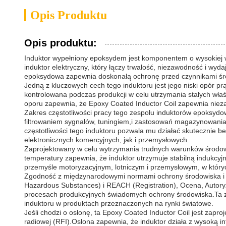
Opis Produktu
Opis produktu:
Induktor wypełniony epoksydem jest komponentem o wysokiej 
induktor elektryczny, który łączy trwałość, niezawodność i wy
epoksydowa zapewnia doskonałą ochronę przed czynnikami środo
Jedną z kluczowych cech tego induktoru jest jego niski opór pr
kontrolowana podczas produkcji w celu utrzymania stałych właśc
oporu zapewnia, że Epoxy Coated Inductor Coil zapewnia nie
Zakres częstotliwości pracy tego zespołu induktorów epoksyd
filtrowaniem sygnałów, tuningiem,i zastosowań magazynowania 
częstotliwości tego induktoru pozwala mu działać skutecznie 
elektronicznych komercyjnych, jak i przemysłowych.
Zaprojektowany w celu wytrzymania trudnych warunków środowis
temperatury zapewnia, że induktor utrzymuje stabilną indukcy
przemyśle motoryzacyjnym, lotniczym i przemysłowym, w któryc
Zgodność z międzynarodowymi normami ochrony środowiska i b
Hazardous Substances) i REACH (Registration), Ocena, Autoryz
procesach produkcyjnych świadomych ochrony środowiska.Ta zg
induktoru w produktach przeznaczonych na rynki światowe.
Jeśli chodzi o osłonę, ta Epoxy Coated Inductor Coil jest zapr
radiowej (RFI).Osłona zapewnia, że induktor działa z wysoką 