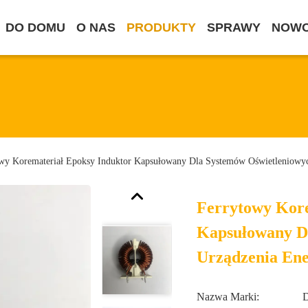
DO DOMU
O NAS
PRODUKTY
SPRAWY
NOWO
wy Koremateriał Epoksy Induktor Kapsułowany Dla Systemów Oświetleniowyc
Ferrytowy Kore
Kapsułowany D
Urządzenia Ene
Nazwa Marki: