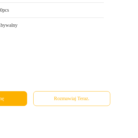
0pcs
Zbywalny
nę
Rozmawiaj Teraz.