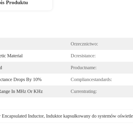
is Produktu
Orzecznictwo:
tic Material
Dcresistance:
ed
Productname:
uctance Drops By 10%
Compliancestandards:
 Range In MHz Or KHz
Currentrating:
 Encapsulated Inductor
, 
Induktor kapsułkowany do systemów oświetl