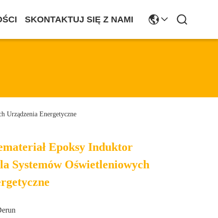
ŚCI
SKONTAKTUJ SIĘ Z NAMI
h Urządzenia Energetyczne
materiał Epoksy Induktor
la Systemów Oświetleniowych
rgetyczne
Derun