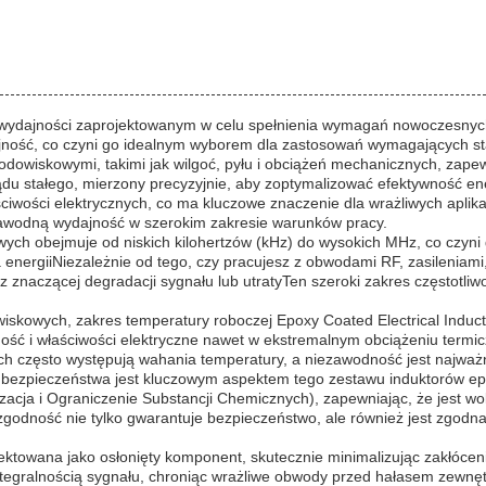
wydajności zaprojektowanym w celu spełnienia wymagań nowoczesnych
dajność, co czyni go idealnym wyborem dla zastosowań wymagających sta
wiskowymi, takimi jak wilgoć, pyłu i obciążeń mechanicznych, zapewnia
ądu stałego, mierzony precyzyjnie, aby zoptymalizować efektywność ener
iwości elektrycznych, co ma kluczowe znaczenie dla wrażliwych aplikac
zawodną wydajność w szerokim zakresie warunków pracy.
owych obejmuje od niskich kilohertzów (kHz) do wysokich MHz, co czy
energiiNiezależnie od tego, czy pracujesz z obwodami RF, zasileniami
bez znaczącej degradacji sygnału lub utratyTen szeroki zakres częstot
kowych, zakres temperatury roboczej Epoxy Coated Electrical Inducto
jność i właściwości elektryczne nawet w ekstremalnym obciążeniu term
h często występują wahania temperatury, a niezawodność jest najważn
ezpieczeństwa jest kluczowym aspektem tego zestawu induktorów epo
acja i Ograniczenie Substancji Chemicznych), zapewniając, że jest wol
odność nie tylko gwarantuje bezpieczeństwo, ale również jest zgodna 
ojektowana jako osłonięty komponent, skutecznie minimalizując zakłócen
integralnością sygnału, chroniąc wrażliwe obwody przed hałasem zewn