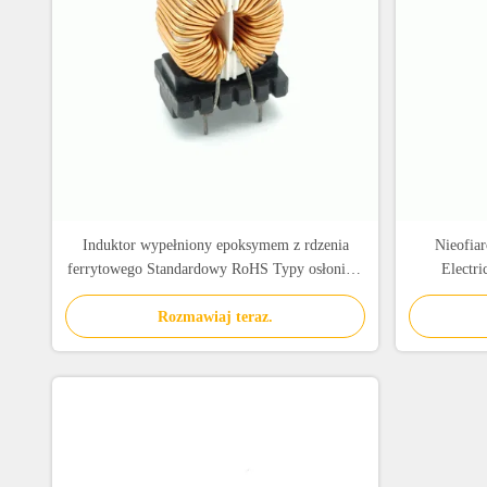
Induktor wypełniony epoksymem z rdzenia
Nieofia
ferrytowego Standardowy RoHS Typy osłonięte
Electri
i nieosłonięte
Rozmawiaj teraz.