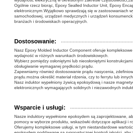
wydajność elektryczną w określonym zakresie częstotliwości,zape
Ogólnie rzecz biorąc, Epoxy Sealled Inductor Unit, Epoxy Enc
elektronicznym.Wyjątkowo sprawdzają się w zastosowaniach wym
samochodowej, urządzeń medycznych i urządzeń konsumenckich
branżach i środowiskach operacyjnych.
Dostosowanie:
Nasz Epoxy Molded Inductor Component oferuje kompleksowe 
wydajność w różnych warunkach środowiskowych.
Wybierz pomiędzy osłoniętymi lub nieosłoniętymi konstrukcjam
obsługiwanie wymaganej prędkości prądu.
Zapewniamy również dostosowanie prądu nasycenia, zdefiniow
prądu.można określić materiał rdzenia, czy to ferrytu lub in
Nasz induktor wypełniony żywicą epoksydową i nasze magnetyc
elektronicznych wymagających solidnych i niezawodnych induk
Wsparcie i usługi:
Nasze induktory wypełnione epoksydem są zaprojektowane, aby
pomocy w wyborze produktu, wskazówki dotyczące aplikacji i r
Oferujemy kompleksowe usługi, w tym niestandardowe wartości 
epoksydem poddawane są rygorystycznej kontroli jakości, ab