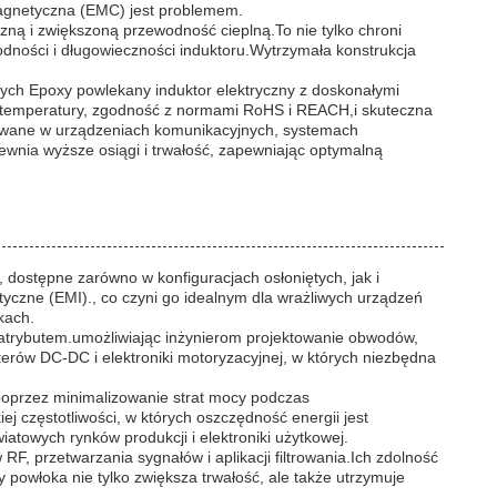
magnetyczna (EMC) jest problemem.
ną i zwiększoną przewodność cieplną.To nie tylko chroni
wodności i długowieczności induktoru.Wytrzymała konstrukcja
cych Epoxy powlekany induktor elektryczny z doskonałymi
cja temperatury, zgodność z normami RoHS i REACH,i skuteczna
sowane w urządzeniach komunikacyjnych, systemach
ewnia wyższe osiągi i trwałość, zapewniając optymalną
 dostępne zarówno w konfiguracjach osłoniętych, jak i
yczne (EMI)., co czyni go idealnym dla wrażliwych urządzeń
kach.
 atrybutem.umożliwiając inżynierom projektowanie obwodów,
erów DC-DC i elektroniki motoryzacyjnej, w których niezbędna
 poprzez minimalizowanie strat mocy podczas
ej częstotliwości, w których oszczędność energii jest
towych rynków produkcji i elektroniki użytkowej.
F, przetwarzania sygnałów i aplikacji filtrowania.Ich zdolność
owłoka nie tylko zwiększa trwałość, ale także utrzymuje