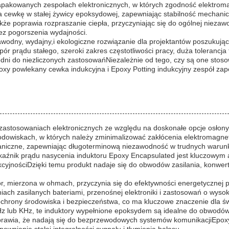
zapakowanych zespołach elektronicznych, w których zgodność elektro
cewkę w stałej żywicy epoksydowej, zapewniając stabilność mechanicz
akże poprawia rozpraszanie ciepła, przyczyniając się do ogólnej nieza
ez pogorszenia wydajności.
zawodny, wydajny,i ekologiczne rozwiązanie dla projektantów poszukują
pór prądu stałego, szeroki zakres częstotliwości pracy, duża toleran
edni do niezliczonych zastosowańNiezależnie od tego, czy są one sto
oxy powlekany cewka indukcyjna i Epoxy Potting indukcyjny zespół zap
zastosowaniach elektronicznych ze względu na doskonałe opcje osłony,
odowiskach, w których należy zminimalizować zakłócenia elektromagnet
haniczne, zapewniając długoterminową niezawodność w trudnych warun
skaźnik prądu nasycenia induktoru Epoxy Encapsulated jest kluczowym
kcyjnościDzięki temu produkt nadaje się do obwodów zasilania, konwert
tor, mierzona w ohmach, przyczynia się do efektywności energetycznej
ach zasilanych bateriami, przenośnej elektroniki i zastosowań o wysoki
chrony środowiska i bezpieczeństwa, co ma kluczowe znaczenie dla świa
Hz lub KHz, te induktory wypełnione epoksydem są idealne do obwodów R
rawia, że nadają się do bezprzewodowych systemów komunikacjiEpoxy p