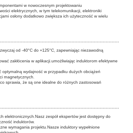
i komponentami w nowoczesnym projektowaniu
ci elektrycznych, w tym telekomunikacji, elektroniki
jami osłony dodatkowo zwiększa ich użyteczność w wielu
azwyczaj od -40°C do +125°C, zapewniając niezawodną
ować zakłócenia w aplikacji.umożliwiając induktorom efektywne
ić optymalną wydajność w przypadku dużych obciążeń
ści magnetycznych.
co sprawia, że są one idealne do różnych zastosowań
 elektronicznych.Nasz zespół ekspertów jest dostępny do
czność induktorów.
iczne wymagania projektu.Nasze induktory wypełnione
wiskowych.