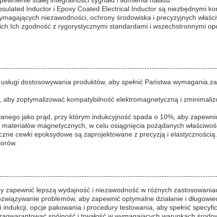
wnienie stałej integralności sygnału i tłumienia hałasu.
apsulated Inductor i Epoxy Coated Electrical Inductor są niezbędnym
agających niezawodności, ochrony środowiska i precyzyjnych właściwoś
.Ich zgodność z rygorystycznymi standardami i wszechstronnymi opc
usługi dostosowywania produktów, aby spełnić Państwa wymagania.z
i, aby zoptymalizować kompatybilność elektromagnetyczną i zminimaliz
anego jako prąd, przy którym indukcyjność spada o 10%, aby zapewn
nych materiałów magnetycznych, w celu osiągnięcia pożądanych właściwo
zne cewki epoksydowe są zaprojektowane z precyzją i elastycznością.
torów.
 zapewnić lepszą wydajność i niezawodność w różnych zastosowaniach
ozwiązywanie problemów, aby zapewnić optymalne działanie i długowie
indukcji, opcje pakowania i procedury testowania, aby spełnić specyf
y zagwarantować spójność i trwałość w wymagających warunkach środo