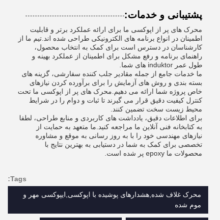
پشتیبانی و خدمات:
محرک های پر از اپوکسی ما برای ارائه عملکرد برتر و قابلیت
اطمینان در انواع برنامه های الکترونیکی طراحی شده اند.تیم ما از
کارشناسان در دسترس است برای کمک به انتخاب محصول،
راهنمای برنامه و رفع مشکل برای اطمینان از عملکرد بهینه و
طول عمر induktor های شما.
ما خدمات جامع از جمله مقادیر جلب کننده سفارشی، گزینه های
بسته بندی و روش های آزمایش را برای برآورده کردن نیازهای
خاص پروژه شما ارائه می دهیم.محرک های پر از اپوکسی ما تحت
کنترل کیفیت دقیق قرار می گیرند تا ثبات و دوام را در شرایط
محیط زیست سخت تضمین کنند.
برای اطلاعات دقیق، یادداشت های کاربردی و منابع طراحی، لطفا
به کتابخانه فنی آنلاین ما مراجعه کنید.ما متعهد به حمایت از
نیازهای مهندسی خود را با به روز رسانی به موقع و مشاوره
تخصصی برای کمک به شما در دستیابی به بهترین نتایج با
محصولات ما epoxy پر شده است.
Tags:
محرک غلاف شده,هشدارهای پوشیده با اپوکسی,ایپوکسی مهر و
موم شده