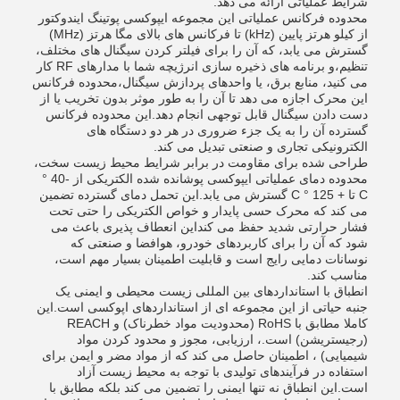
شرایط عملیاتی ارائه می دهد.
محدوده فرکانس عملیاتی این مجموعه ایپوکسی پوتینگ ایندوکتور
از کیلو هرتز پایین (kHz) تا فرکانس های بالای مگا هرتز (MHz)
گسترش می یابد، که آن را برای فیلتر کردن سیگنال های مختلف،
تنظیم،و برنامه های ذخیره سازی انرژیچه شما با مدارهای RF کار
می کنید، منابع برق، یا واحدهای پردازش سیگنال،محدوده فرکانس
این محرک اجازه می دهد تا آن را به طور موثر بدون تخریب یا از
دست دادن سیگنال قابل توجهی انجام دهد.این محدوده فرکانس
گسترده آن را به یک جزء ضروری در هر دو دستگاه های
الکترونیکی تجاری و صنعتی تبدیل می کند.
طراحی شده برای مقاومت در برابر شرایط محیط زیست سخت،
محدوده دمای عملیاتی ایپوکسی پوشانده شده الکتریکی از -40 °
C تا + 125 ° C گسترش می یابد.این تحمل دمای گسترده تضمین
می کند که محرک حسی پایدار و خواص الکتریکی را حتی تحت
فشار حرارتی شدید حفظ می کنداین انعطاف پذیری باعث می
شود که آن را برای کاربردهای خودرو، هوافضا و صنعتی که
نوسانات دمایی رایج است و قابلیت اطمینان بسیار مهم است،
مناسب کند.
انطباق با استانداردهای بین المللی زیست محیطی و ایمنی یک
جنبه حیاتی از این مجموعه ای از استانداردهای اپوکسی است.این
کاملا مطابق با RoHS (محدودیت مواد خطرناک) و REACH
(رجیستریشن) است.، ارزیابی، مجوز و محدود کردن مواد
شیمیایی) ، اطمینان حاصل می کند که از مواد مضر و ایمن برای
استفاده در فرآیندهای تولیدی با توجه به محیط زیست آزاد
است.این انطباق نه تنها ایمنی را تضمین می کند بلکه مطابق با