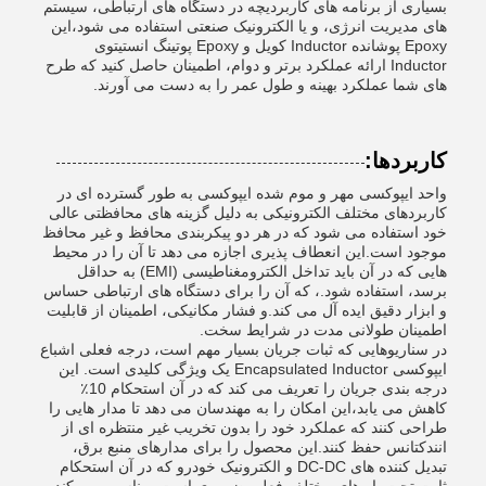
بسیاری از برنامه های کاربردیچه در دستگاه های ارتباطی، سیستم
های مدیریت انرژی، و یا الکترونیک صنعتی استفاده می شود،این
Epoxy پوشانده Inductor کویل و Epoxy پوتینگ انستیتوی
Inductor ارائه عملکرد برتر و دوام، اطمینان حاصل کنید که طرح
های شما عملکرد بهینه و طول عمر را به دست می آورند.
کاربردها:
واحد ایپوکسی مهر و موم شده ایپوکسی به طور گسترده ای در
کاربردهای مختلف الکترونیکی به دلیل گزینه های محافظتی عالی
خود استفاده می شود که در هر دو پیکربندی محافظ و غیر محافظ
موجود است.این انعطاف پذیری اجازه می دهد تا آن را در محیط
هایی که در آن باید تداخل الکترومغناطیسی (EMI) به حداقل
برسد، استفاده شود.، که آن را برای دستگاه های ارتباطی حساس
و ابزار دقیق ایده آل می کند.و فشار مکانیکی، اطمینان از قابلیت
اطمینان طولانی مدت در شرایط سخت.
در سناریوهایی که ثبات جریان بسیار مهم است، درجه فعلی اشباع
ایپوکسی Encapsulated Inductor یک ویژگی کلیدی است. این
درجه بندی جریان را تعریف می کند که در آن استحکام 10٪
کاهش می یابد،این امکان را به مهندسان می دهد تا مدار هایی را
طراحی کنند که عملکرد خود را بدون تخریب غیر منتظره ای از
انندکتانس حفظ کنند.این محصول را برای مدارهای منبع برق،
تبدیل کننده های DC-DC و الکترونیک خودرو که در آن استحکام