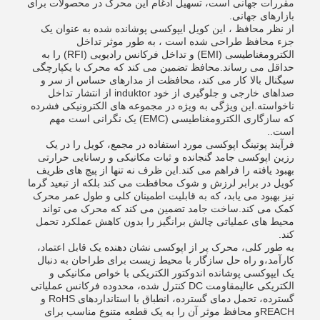
مقررات جهانی است، تسهیل ادغام این محرک در محصولات برای
بازارهای جهانی.
از نظر محافظ ، این کویل ایپوکسی پوشانده شده به عنوان یک
جزء محافظ طراحی شده است ، به طور موثر تداخل
الکترومغناطیسی (EMI) و تداخل فرکانس رادیویی (RFI) را به
حداقل می رساند.محافظ تضمین می کند که محرک با یکپارچگی
سیگنال بالا کار می کند، محافظت از مدارهای حساس از سر و
صداهای خارجی و جلوگیری از خود induktor از انتشار تداخل
ناخواسته.این ویژگی به ویژه در مجموعه های الکترونیکی فشرده
که سازگاری الکترومغناطیسی (EMC) یک نگرانی است مهم
است..
فرآیند پوتینگ اپوکسی مورد استفاده در مجمع، کویل را در یک
رزین اپوکسی جامد گنجانده و ثبات مکانیکی و رسانایی حرارتی
بهبود یافته را فراهم می کند.این ظرف نه تنها از پیچ های ظریف
کویل در برابر لرزش و شوک محافظت می کند بلکه از تبعید گرما
نیز بهبود می یابد، که به قابلیت اطمینان کلی و طول عمر محرک
کمک می کند.ساخت جامد تضمین می کند که محرک می تواند
محیط های عملیاتی چالش برانگیز را بدون کاهش عملکرد تحمل
کند.
به طور کلی، محرک پر از اپوکسی نشان دهنده یک قابل اعتماد،
کارآمد،و راه حل سازگار با محیط زیست برای طراحان به دنبال
یک ایپوکسی پوشانده اندوکتور الکتریکی با خواص مکانیکی و
الکتریکی عالیمقاومت DC کنترل شده، محدوده فرکانس عملیاتی
گسترده، تحمل دمای گسترده، انطباق با استانداردهای RoHS و
REACHو محافظ موثر آن را به یک قطعه متنوع مناسب برای