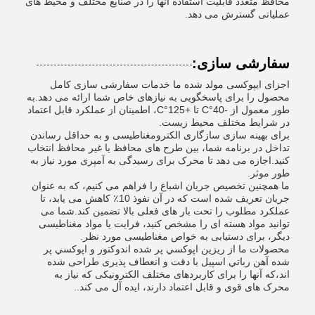
محافظ متعدد قابلیت استفاده آنها را در صنایع مختلف و محیط های
عملیاتی گسترش می دهد.
سفارشی سازی:
اجزای ایپوکسی مولد شده ما خدمات سفارشی سازی کامل
محصول را برای پاسخگویی به نیازهای خاص شما ارائه می دهد.به
طور معمول از -40°C تا +125°C، اطمینان از عملکرد قابل اعتماد
در شرایط مختلف محیط زیست.
برای بهینه سازی سازگاری الکترومغناطیسی و به حداقل رساندن
تداخل در برنامه شما، بین طرح های محافظ یا غیر محافظ انتخاب
کنید.اجازه می دهد تا محرک برای رسیدگی به آمپری مورد نیاز به
طور موثر.
ما همچنین تخصیص جریان اشباع را فراهم می کنیم، که به عنوان
جریان تعریف شده است که در آن نفوذ 10٪ کاهش می یابد، تا
عملکرد مطلوب را تحت بار های فعلی بالا تضمین کند.شما می
توانید مواد هسته ای را مشخص کنید، فرایت یا مواد مغناطیسی
دیگر، برای دستیابی به خواص مغناطیسی مورد نظر.
محصولات ما از ريزين اپوکسي پر شده اندوکتور و اپوکسي پر
شده آهن رباتي اسپيل با دقت و انعطاف پذیری طراحی شده
اند،که آنها را برای کاربردهای مختلف الکترونیکی که نیاز به
محرک های قوی و قابل اعتماد دارند، ایده آل می کند..