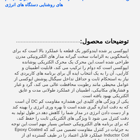
های روشنایی دستگاه های انرژی
توضیحات محصول:
ایپوکسی پر شده ایندوکتور یک قطعه با عملکرد بالا است که برای
پاسخگویی به الزامات سخت گیرانه مدار های الکترونیکی مدرن
طراحی شده است.این محرک یک محرک الکتریکی پوشانده
ایپوکسی است که دوام را ترکیب می کند، قابلیت اطمینان و
کارایی، آن را به یک انتخاب ایده آل برای برنامه های کاربردی که
نیاز به استحکام ثابت و حداقل تداخل سیگنال.پوشش اپوکسی از
عوامل محیطی مانند رطوبت محافظت عالی می کند، گرد و غبار
و فشارهای مکانیکی، اطمینان از عملکرد طولانی مدت و عایق
الکتریکی بهبود یافته است.
یکی از ویژگی های کلیدی این هشداره مقاومت کم DC آن است
که به دقت اندازه گیری شده است تا بهره وری انرژی را بهینه کند
و از دست دادن انرژی در مدار شما را کاهش دهد.در طول تولید به
دقت کنترل می شود تا ویژگی های الکتریکی ثابت را حفظ کند،
که برای برنامه های الکترونیکی حساس بسیار مهم است.این توجه
به جزئیات در کنترل مقاومت تضمین می کند که Epoxy Coated
Inductor Coil عملکرد قابل اعتماد را در طیف گسترده ای از