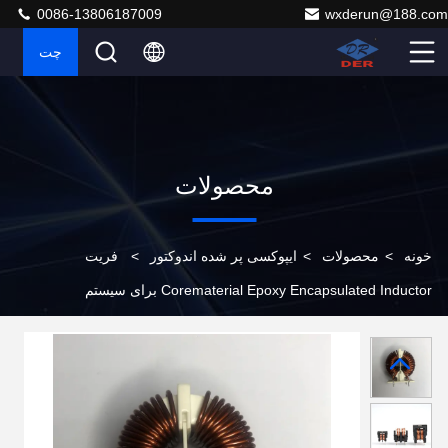
0086-13806187009
wxderun@188.com
چت
محصولات
خونه
>
محصولات
>
ایپوکسی پر شده اندوکتور
>
فریت
Corematerial Epoxy Encapsulated Inductor برای سیستم
های روشنایی دستگاه های انرژی