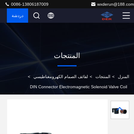
0086-13806187009
wxderun@188.com
دردشة
المنتجات
المنزل
>
المنتجات
>
لفائف الصمام الكهرومغناطيسي
>
DIN Connector Electromagnetic Solenoid Valve Coil
Flange يتم تركيب سلك النحاس المصمم