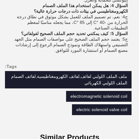
إيبوكسي للحماية والعزل.
السؤال 4: هل يمكن استخدام هذا الملف الصمام
الكهرومغناطيسي في بيئات ذات درجات حرارة عالية؟
ج4: نعم، تم تصميم الملف للعمل بشكل موثوق في نطاق درجة
الحرارة من -40 °C إلى 85 °C، مما يجعله مناسبًا لمعظم
التطبيقات الصناعية.
السؤال 5: كيف يمكنني تحديد حجم الملف الصحيح لفولفاتي؟
ج5: يعتمد حجم الملف الصحيح على مواصفات الصمام مثل الجهد
التصنيفي واستهلاك الطاقة ونموذج الصمام.الرجوع إلى إرشادات
مصنع الصمام أو استشارة المورد للتوافق.
Tags:
ملف الملف اللولبي لفائف,لفائف الكهرومغناطيسية,لفائف الصمام
الملف اللولبي الكهربائي
electromagnetic solenoid coil
electric solenoid valve coil
Similar Products