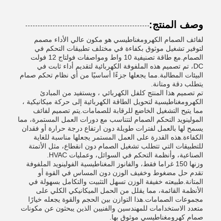
وصف المنتج:
لفائف الصمام الكهرومغناطيسي هو مكون عالي الأداء مصمم
لتوفير تشغيل موثوق بكفاءة في مختلف تطبيقات التحكم في
الصمام.مع طاقة تصنيفية 10 واط ومواصفات فولتاج 12 فولت
DC، تم تصميم هذه الملفوفة الكهربائية لتقديم أداء ثابت في
البيئات المطالبة.مما يجعلها جزءًا أساسيًا من أي نظام تحكم صمام
يتطلب دقة ومتانة.
تم تصميم هذا المنتج كلفل الكهربائي ، ويستفيد من المبادئ
الكهرومغناطيسية لتحويل الطاقة الكهربائية إلى حركة ميكانيكية ،
مما يتيح التشغيل الخاضع للرقابة للصمامات.يتم تصميم لفائف
المولينويد التحكم الصمام لتتناسب مع دورات العمل المستمرة، مما
يسمح لها بالعمل لفترات طويلة دون ارتفاع درجة حرارة أو فقدان
الكفاءة.هذه القدرة على العمل المستمر يجعلها مناسبة للغاية
للتطبيقات التي تتطلب تشغيل الصمام دون انقطاع، مثل الأتمتة
الصناعية، وأنظمة التحكم في السوائل، وعمليات HVAC.
وزنها 150 غراما فقط، والفانوز المغناطيسية الفولينويد الملفوفة
تقدم حل مضغوط وخفيف الوزن دون المساس في القوة أو
المتانة.طبيعته خفيفة الوزن تسهل التثبيت والتكامل بسهولة في
الأنظمة القائمة، مما يقلل من الحمل الميكانيكي الكلي على
مجموعات الصمامات.هذا التوازن بين الحجم والقوة يجعله خيارًا
متعدد الاستخدامات للمهندسين والفنيين الذين يبحثون عن مكونات
صمام كهرومغناطيسي موثوق بها.