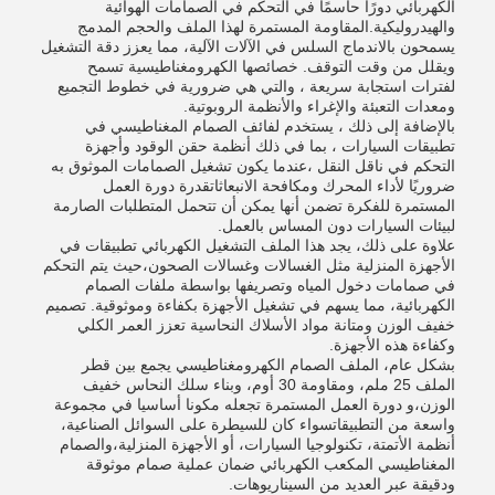
الكهربائي دورًا حاسمًا في التحكم في الصمامات الهوائية
والهيدروليكية.المقاومة المستمرة لهذا الملف والحجم المدمج
يسمحون بالاندماج السلس في الآلات الآلية، مما يعزز دقة التشغيل
ويقلل من وقت التوقف. خصائصها الكهرومغناطيسية تسمح
لفترات استجابة سريعة ، والتي هي ضرورية في خطوط التجميع
ومعدات التعبئة والإغراء والأنظمة الروبوتية.
بالإضافة إلى ذلك ، يستخدم لفائف الصمام المغناطيسي في
تطبيقات السيارات ، بما في ذلك أنظمة حقن الوقود وأجهزة
التحكم في ناقل النقل ،عندما يكون تشغيل الصمامات الموثوق به
ضروريًا لأداء المحرك ومكافحة الانبعاثاتقدرة دورة العمل
المستمرة للفكرة تضمن أنها يمكن أن تتحمل المتطلبات الصارمة
لبيئات السيارات دون المساس بالعمل.
علاوة على ذلك، يجد هذا الملف التشغيل الكهربائي تطبيقات في
الأجهزة المنزلية مثل الغسالات وغسالات الصحون،حيث يتم التحكم
في صمامات دخول المياه وتصريفها بواسطة ملفات الصمام
الكهربائية، مما يسهم في تشغيل الأجهزة بكفاءة وموثوقية. تصميم
خفيف الوزن ومتانة مواد الأسلاك النحاسية تعزز العمر الكلي
وكفاءة هذه الأجهزة.
بشكل عام، الملف الصمام الكهرومغناطيسي يجمع بين قطر
الملف 25 ملم، ومقاومة 30 أوم، وبناء سلك النحاس خفيف
الوزن،و دورة العمل المستمرة تجعله مكونا أساسيا في مجموعة
واسعة من التطبيقاتسواء كان للسيطرة على السوائل الصناعية،
أنظمة الأتمتة، تكنولوجيا السيارات، أو الأجهزة المنزلية،والصمام
المغناطيسي المكعب الكهربائي ضمان عملية صمام موثوقة
ودقيقة عبر العديد من السيناريوهات.