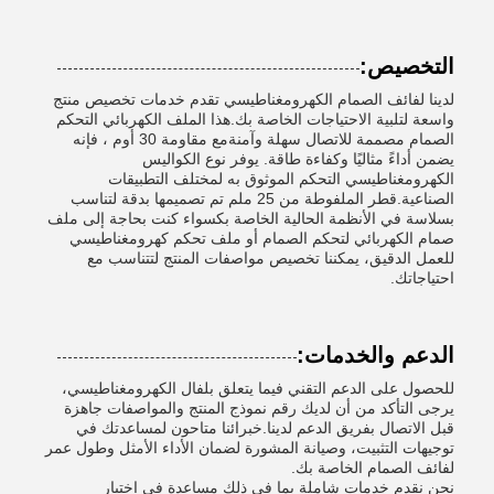
التخصيص:
لدينا لفائف الصمام الكهرومغناطيسي تقدم خدمات تخصيص منتج
واسعة لتلبية الاحتياجات الخاصة بك.هذا الملف الكهربائي التحكم
الصمام مصممة للاتصال سهلة وآمنةمع مقاومة 30 أوم ، فإنه
يضمن أداءً مثاليًا وكفاءة طاقة. يوفر نوع الكواليس
الكهرومغناطيسي التحكم الموثوق به لمختلف التطبيقات
الصناعية.قطر الملفوطة من 25 ملم تم تصميمها بدقة لتناسب
بسلاسة في الأنظمة الحالية الخاصة بكسواء كنت بحاجة إلى ملف
صمام الكهربائي لتحكم الصمام أو ملف تحكم كهرومغناطيسي
للعمل الدقيق، يمكننا تخصيص مواصفات المنتج لتتناسب مع
احتياجاتك.
الدعم والخدمات:
للحصول على الدعم التقني فيما يتعلق بلفال الكهرومغناطيسي،
يرجى التأكد من أن لديك رقم نموذج المنتج والمواصفات جاهزة
قبل الاتصال بفريق الدعم لدينا.خبرائنا متاحون لمساعدتك في
توجيهات التثبيت، وصيانة المشورة لضمان الأداء الأمثل وطول عمر
لفائف الصمام الخاصة بك.
نحن نقدم خدمات شاملة بما في ذلك مساعدة في اختيار