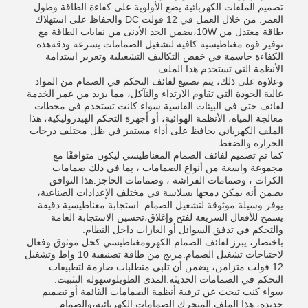
تصميم الملفات الكهربائية يضع الأولوية على كفاءة الطاقة وطول
العمر. من خلال العمل في 12 فولت DC والحفاظ على استهلاك
طاقة معتدل من 10W،يضمن الحد الأدنى من نفايات الطاقة مع
توفير قوة مغناطيسية كافية لتشغيل الصمامات بسرعة ودقةهذه
الكفاءة حاسمة في خفض التكاليف التشغيلية وتعزيز استدامة
الأنظمة التي تستخدم هذا الملف.
وعلاوة على ذلك، يتم تصنيع لفائف التحكم في الصمام من المواد
عالية الجودة التي تقاوم الارتداء والتآكل، مما يزيد من عمر الخدمة
لفائف حتى في البيئات القاسية.سواء كانت تستخدم في محطات
معالجة المياه، الأنظمة الهوائية، أو أجهزة التحكم الهيدروليكية، هذا
الملف الكهربائي يحافظ على أداء مستقر في ظل مختلف درجات
الحرارة والضغط.
كما تم تصميم لفائف الصمام المغناطيسي ليكون متوافقًا مع
مجموعة واسعة من أنواع الصمامات ، بما في ذلك صمامات
الكرات ، وصمامات الفراشة ، وصمامات الحاجز.هذا التوافق
يضمن أنه يمكن دمجها بسلاسة في مختلف الإعدادات الصناعية،
يوفر وسيلة موثوقة لتشغيل الصمام. استجابة مغناطيسية دقيقة
يسمح للأفعال السريعة لفتح وإغلاق،تحسين الاستجابة العامة
والتحكم في تدفق السوائل أو الغازات داخل النظام.
باختصار، يبرز لفائف الصمام الكهرومغناطيسي كحل موثوق وفعال
لاحتياجات تشغيل الصمام.مزيج من طاقة تصنيفية 10 واط وتشغيل
12 فولت متزامن، يضمن أن تلبي متطلبات صارمة لتطبيقات
التحكم في الصمامات الحديثة.المدى الطويلوسهولة التثبيت.
سواء كنت تبحث عن ترقية أنظمة الصمامات القائمة أو تصميم
جديدة، هذا الملف المتحرك الصمامات الكهربائية،والصمام