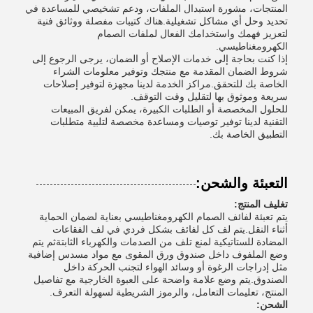
المنتجات، مشورة استبدال الملفات، ودعم تشخيصي للمساعدة في
تحديد وحل أي مشاكل تشغيلية.هناك كتيبات مفصلة ووثائق فنية
لتعزيز فهمك واستخدامك الفعال لملفات الصمام
الكهرومغناطيسي.
إذا كنت بحاجة إلى خدمات الإصلاح أو الضمان، يرجى الرجوع إلى
شروط الضمان المقدمة مع منتجك وتوفير معلومات الشراء
الخاصة بك للتحقق.مراكز الخدمة لدينا مجهزة لتوفير إصلاحات
سريعة وموثوق بها لتقليل وقت التوقف.
للحلول المخصصة أو الطلبات الكبيرة، يمكن لفريق المبيعات
التقنية لدينا توفير توصيات ومساعدة مخصصة لتلبية متطلبات
التطبيق الخاصة بك.
التعبئة والشحن:
تغليف المنتج:
يتم تعبئة لفائف الصمام الكهرومغناطيسي بعناية لضمان الحماية
أثناء النقل.يتم لف كل لفائف بشكل فردي في لف الفقاعات
المضادة للستاتيكية لمنع تلف من الصدمات والكهرباء الثابتةثم يتم
وضع الملفوف داخل صندوق ورق المقوى مع مواد مسدس إضافية
مثل إدراجات الرغوة أو وسائد الهواء لتجنب الحركة داخل
الصندوق.يتم وضع علامة واضحة على العبوة الخارجية مع تفاصيل
المنتج، تعليمات التعامل، والرموز الشريطية لسهولة التعرف.
الشحن: