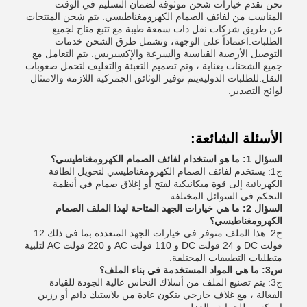
نحن نقدم خيارات شحن موثوقة لضمان التسليم في الوقت
المناسب من لفائف الصمام الكهرومغناطيسي. يتم شحن المنتجات
عن طريق شركات نقل ذات سمعة طيبة مع تتبع متاح لجميع
الطلبات.اعتماداً على الوجهة، وتشمل طرق الشحن خدمات
التوصيل الأرضية القياسية والسرعة والإكسبريس. يتم التعامل مع
جميع الشحنات بعناية ، وتم تصميم التعبئة والتغليف لتحمل صعوبات
النقل.للطلبات الدوليةيتم توفير الوثائق الجمركية اللازمة والامتثال
لوائح التصدير.
الأسئلة الشائعة:
السؤال 1: ما هو استخدام لفائف الصمام الكهرومغناطيسي؟
ج1: يستخدم لفائف الصمام الكهرومغناطيسي لتحويل الطاقة
الكهربائية إلى قوة ميكانيكية لفتح أو إغلاق صمام في أنظمة
التحكم في السوائل المختلفة.
السؤال 2: ما هي خيارات الجهد المتاحة لهذا الملف الصمام
الكهرومغناطيسي؟
ج2: هذا الملف متوفر في خيارات الجهد المتعددة بما في ذلك 12
فولت DC و 24 فولت DC و 110 فولت AC و 220 فولت AC لتلبية
متطلبات التطبيقات المختلفة.
س3: ما هي المواد المستخدمة في بناء الملف؟
ج3: يتم تصنيع الملف من أسلاك النحاس عالية الجودة للقيادة
الفعالة ، مع غلاف خارجي يتكون عادة من بلاستيك دائم أو رزين