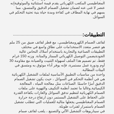
المغناطيسي المكعب الكهربائي يقدم قيمة استثنائية والموثوقيةإنه
عنصر لا غنى عنه لضمان تشغيل الصمام الدقيق والمتسق، مما
يسهم في نهاية المطاف في كفاءة ومدة حياة بنية تحتية التحكم في
السوائل.
التطبيقات:
لفائف الصمام الكهرومغناطيسي، مع قطر لفائف ضيق من 25 ملم
هو عنصر متعدد الاستخدامات على نطاق واسع في مختلف
التطبيقات الصناعية والتجارية.باستخدام أسلاك النحاس عالية
الجودةيضمن التوصيل الكهربائي الممتاز والمتانة. وزنه 150 غرام
فقط، تم تصميم هذا الملف لسهولة التثبيت والصيانة.مع مقاومة 30
أوم ودورة عمل مستمرة، فإنه يوفر أداء موثوق به ومتسق في
البيئات المطالبة.
واحدة من مناسبات التطبيق الأساسية لملفات التشغيل الكهربائية
هي في أنظمة التحكم في السوائل ، حيث يكون تشغيل الصمام
الدقيق أمرًا حاسمًا. الصناعات مثل معالجة المياه ، المعالجة
الكيميائية,وغالبا ما تعتمد أنظمة التكييف والتهوية على ملفات
الصمام الكهربائية لتنظيم تدفق السوائل والغازات بكفاءة.القدرة
على الحفاظ على التشغيل المستمر دون ارتفاع درجة حرارة
الصمام المغناطيسي يجعلها مثالية للعمليات التي تتطلب تشغيل
الصمام باستمرار لفترات طويلة.
في سيناريوهات التشغيل الآلي والتصنيع ، يلعب لفائف صمام