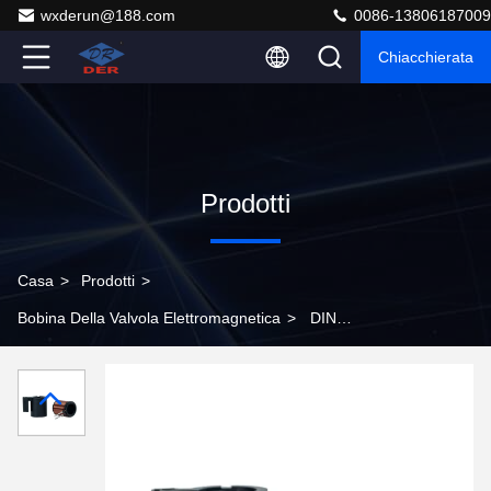
wxderun@188.com
0086-13806187009
Chiacchierata
Prodotti
Casa
>
Prodotti
>
Bobina Della Valvola Elettromagnetica
>
DIN
connettore elettromagnetica valvola solenoide bobina
flange montato filo di rame progettato