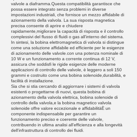
valvole a diaframma.Questa compatibilità garantisce che
possa essere integrato senza problemi in diverse
impostazioni industriali, che fornisce un mezzo affidabile di
azionamento della valvola. La sua risposta magnetica
precisa consente di aprire e chiudere
rapidamente,migliorare la capacità di risposta e il controllo
complessivi del flusso di fluidi o gas all'interno del sistema.
In sintesi, la bobina elettromagnetica di valvola si distingue
come una soluzione affidabile ed efficiente per le esigenze
di azionamento delle valvole.con una potenza nominale di
10 W e un funzionamento a corrente continua di 12 V,
assicura che soddisfi le rigide esigenze delle moderne
applicazioni di controllo delle valvole, è leggero a soli 150
grammi e costruito come una bobina solenoide,durabilità, e
facilità di installazione.
Sia che si stia cercando di aggiornare i sistemi di valvola
esistenti o progettarne di nuovi, questa bobina di
azionamento della valvola elettrica, bobina solenoide di
controllo della valvola,e la bobina magnetico valvola
solenoide offre valore eccezionale e affidabilitàÈ un
componente indispensabile per garantire un
funzionamento preciso e coerente delle valvole,
contribuendo in ultima analisi all'efficienza e alla longevità
dell'infrastruttura di controllo dei fluidi.