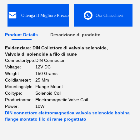
Ottenga Il Migliore Prezzo
Ora Chiacchieri
Product Details
Descrizione di prodotto
Evidenziare:
DIN Collettore di valvola solenoide
,
Valvola di solenoide a filo di rame
Connectortype:
DIN Connector
Voltage:
12V DC
Weight:
150 Grams
Coildiameter:
25 Mm
Mountingstyle:
Flange Mount
Coiltype:
Solenoid Coil
Productname:
Electromagnetic Valve Coil
Power:
10W
DIN connettore elettromagnetica valvola solenoide bobina
flange montato filo di rame progettato