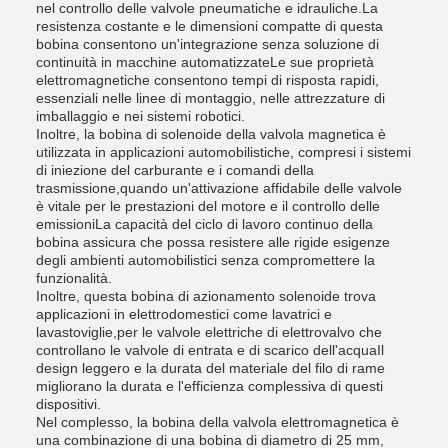
nel controllo delle valvole pneumatiche e idrauliche.La
resistenza costante e le dimensioni compatte di questa
bobina consentono un'integrazione senza soluzione di
continuità in macchine automatizzateLe sue proprietà
elettromagnetiche consentono tempi di risposta rapidi,
essenziali nelle linee di montaggio, nelle attrezzature di
imballaggio e nei sistemi robotici.
Inoltre, la bobina di solenoide della valvola magnetica è
utilizzata in applicazioni automobilistiche, compresi i sistemi
di iniezione del carburante e i comandi della
trasmissione,quando un'attivazione affidabile delle valvole
è vitale per le prestazioni del motore e il controllo delle
emissioniLa capacità del ciclo di lavoro continuo della
bobina assicura che possa resistere alle rigide esigenze
degli ambienti automobilistici senza compromettere la
funzionalità.
Inoltre, questa bobina di azionamento solenoide trova
applicazioni in elettrodomestici come lavatrici e
lavastoviglie,per le valvole elettriche di elettrovalvo che
controllano le valvole di entrata e di scarico dell'acquaIl
design leggero e la durata del materiale del filo di rame
migliorano la durata e l'efficienza complessiva di questi
dispositivi.
Nel complesso, la bobina della valvola elettromagnetica è
una combinazione di una bobina di diametro di 25 mm,