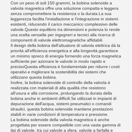
Con un peso di soli 150 grammi, la bobina solenoide a
valvola magnetica offre una soluzione compatta e leggera
senza compromettere la resistenza o la durata.La sua
leggerezza facilita l'installazione e l'integrazione in sistemi
esistenti, riducendo il carico meccanico complessivo delle
valvole.Questo equilibrio tra dimensioni e potenza lo rende
una scelta versatile per ingegneri e tecnici alla ricerca di
componenti di valvole elettromagnetiche affidabili.
Il design della bobina dell'attuatore di valvola elettrica dà la
priorità all'efficienza energetica e alla longevità.garantisce
un minimo spreco di energia fornendo una forza magnetica
sufficiente per azionare le valvole in modo rapido e
precisoQuesta efficienza è fondamentale per ridurre i costi
operativi e migliorare la sostenibilità dei sistemi che
utilizzano questa bobina.
Inoltre, la bobina solenoide di controllo della valvola è
realizzata con materiali di alta qualità che resistono
all'usura e alla corrosione, prolungando la durata della
bobina anche in ambienti difficili.Se utilizzati in impianti di
depurazione dell'acqua, sistemi pneumatici o comandi
idraulici, questa bobina solenoide mantiene prestazioni
stabili in varie condizioni di temperatura e pressione.
La bobina solenoide della valvola magnetica è anche
progettata per essere compatibile con una vasta gamma di
tipi di valvole, tra cui valvole a sfera, valvole a farfalla e