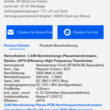
Schale, 50 Stück pro Karton
Lieferzeit: 15-25 Werktage
Zahlungsbedingungen: T/T, L/C auf Sicht
Versorgungsmaterial-Fähigkeit: 30000 Stück pro Monat
Erhalten Sie Besten Preis
Plaudern Sie Jetzt
Product Details
Produkt-Beschreibung
Hervorheben:
1-kW-Nennleistungs-Planartransformator
,
flacher
,
≥97% Efficiency High Frequency Transformer
Kernmaterial:
Verlustarmes Ferrit (3F36/3C96-Äquivalent)
Kern_Typ:
Planarer E-Kern / ELP
Nennleistung:
1000 Watt (1 kW)
Betriebsfrequenz:
100 kHz - 1 MHz
Input_Volt:
DC 380 V (PFC-Bus)
Ausgangsspannung:
DC 12V / 48V (konfigurierbar)
Profilhöhe:
<15mm>
pcb_layer_count:
6–12 Schichten (benutzerdefiniert)
Isolationsklasse:
Klasse F (155°C)
Effizienz:
≥97%
1kW Nennleistung Planar-PCB-Hochfrequenztransformator
mit niedrigem Profil <15 mm und ≥97% Wirkungsgrad