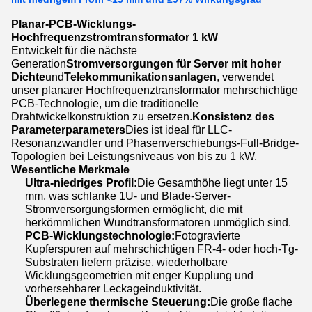
Planar-PCB-Wicklungs-
Hochfrequenzstromtransformator 1 kW
Entwickelt für die nächste
Generation
Stromversorgungen für Server mit hoher
Dichte
und
Telekommunikationsanlagen
, verwendet
unser planarer Hochfrequenztransformator mehrschichtige
PCB-Technologie, um die traditionelle
Drahtwickelkonstruktion zu ersetzen.
Konsistenz des
Parameterparameters
Dies ist ideal für LLC-
Resonanzwandler und Phasenverschiebungs-Full-Bridge-
Topologien bei Leistungsniveaus von bis zu 1 kW.
Wesentliche Merkmale
Ultra-niedriges Profil:
Die Gesamthöhe liegt unter 15
mm, was schlanke 1U- und Blade-Server-
Stromversorgungsformen ermöglicht, die mit
herkömmlichen Wundtransformatoren unmöglich sind.
PCB-Wicklungstechnologie:
Fotogravierte
Kupferspuren auf mehrschichtigen FR-4- oder hoch-Tg-
Substraten liefern präzise, wiederholbare
Wicklungsgeometrien mit enger Kupplung und
vorhersehbarer Leckageinduktivität.
Überlegene thermische Steuerung:
Die große flache