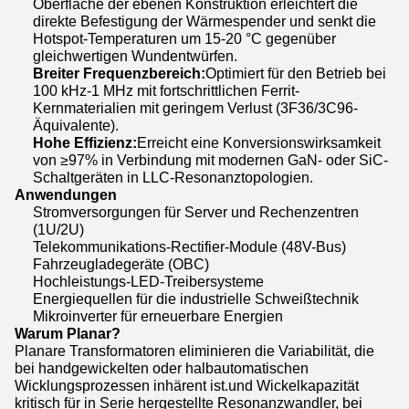
Oberfläche der ebenen Konstruktion erleichtert die
direkte Befestigung der Wärmespender und senkt die
Hotspot-Temperaturen um 15-20 °C gegenüber
gleichwertigen Wundentwürfen.
Breiter Frequenzbereich:
Optimiert für den Betrieb bei
100 kHz-1 MHz mit fortschrittlichen Ferrit-
Kernmaterialien mit geringem Verlust (3F36/3C96-
Äquivalente).
Hohe Effizienz:
Erreicht eine Konversionswirksamkeit
von ≥97% in Verbindung mit modernen GaN- oder SiC-
Schaltgeräten in LLC-Resonanztopologien.
Anwendungen
Stromversorgungen für Server und Rechenzentren
(1U/2U)
Telekommunikations-Rectifier-Module (48V-Bus)
Fahrzeugladegeräte (OBC)
Hochleistungs-LED-Treibersysteme
Energiequellen für die industrielle Schweißtechnik
Mikroinverter für erneuerbare Energien
Warum Planar?
Planare Transformatoren eliminieren die Variabilität, die
bei handgewickelten oder halbautomatischen
Wicklungsprozessen inhärent ist.und Wickelkapazität
kritisch für in Serie hergestellte Resonanzwandler, bei