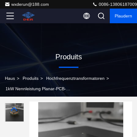
wxderun@188.com
0086-13806187009
Plaudern
Produits
Haus
>
Produits
>
Hochfrequenztransformatoren
>
1kW Nennleistung Planar-PCB-
Hochfrequenztransformator mit niedrigem Profil <15 mm
und ≥97% Wirkungsgrad