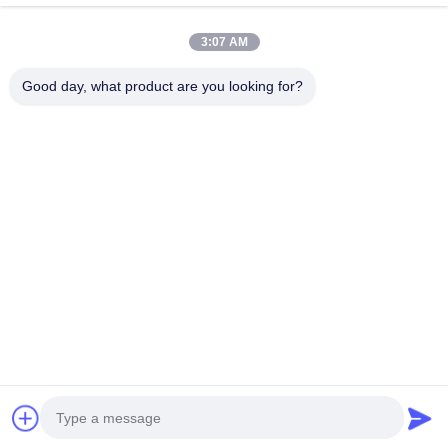
 딜리버리 게
함께 멀티 토폴로지
라이브 고주파
니버설 고주파 변
3:07 AM
의 가격을 얻으
최고의 가격을 얻으
최고의 가격을
압기
Good day, what product are you looking for?
십시오
십시오
십시오
Wuxi Derun Electron Co., Ltd
wxderun@188.com
0086-13806187009
중국 우시시티의 신산구 동강시, 강시 산업단지
중국 좋은 품질 고주파 변압기 공급업체. 저작권 © 2026 Wuxi
Derun Electron Co., Ltd . 판권 소유.