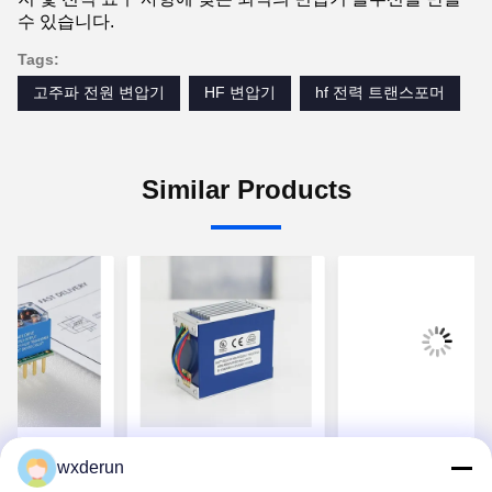
수 있습니다.
Tags:
고주파 전원 변압기
HF 변압기
hf 전력 트랜스포머
Similar Products
 출력 및 초저
UL CE 인증을 받은 고
150W 등급 전력 
wxderun
커패시턴스를
주파 트랜스포머
PC40 페리트 코