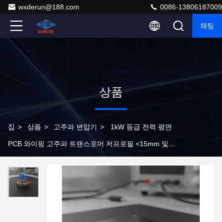
wxderun@188.com
0086-13806187009
채팅
상품
집
>
상품
>
고주파 변압기
>
1kW 등급 전력 평면
PCB 와이핑 고주파 트랜스포머 저프로필 <15mm 및
≥97% 효율