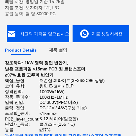
배달 시간: 영업일 기준 15-25일
지불 조건: 보자마자 T/T, L/C
공급 능력: 달 당 30000 PC
최고의 가격을 얻으십시오
지금 챗팅하세요
Product Details
제품 설명
강조하다:
1kW 명력 평면 변압기
,
낮은 프로파일 <15mm PCB 윙 트랜스포머
,
≥97% 효율 고주파 변압기
핵심_물질:
저손실 페라이트(3F36/3C96 상당)
코어_유형:
평면 E-코어 / ELP
정격전력:
1000W(1kW)
작동_주파수:
100kHz~1MHz
입력 전압:
DC 380V(PFC 버스)
출력_전압:
DC 12V / 48V(구성 가능)
프로필_높이:
<15mm>
6-12 레이어(맞춤형)
PCB_layer_count:
단열재_등급:
클래스 F (155 ° C)
능률:
≥97%
1kW 등급 전력 평면 PCB 와이핑 고주파 트랜스포머 저프로필