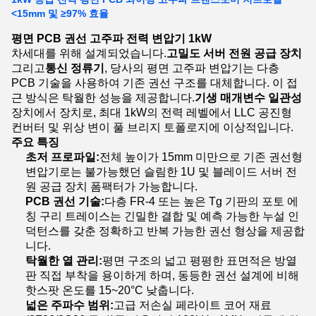
<15mm 및 ≥97% 효율
평면 PCB 권선 고주파 전력 변압기 1kW
차세대를 위해 설계되었습니다.
고밀도 서버 전원 공급 장치
그리고
통신 정류기
, 당사의 평면 고주파 변압기는 다층
PCB 기술을 사용하여 기존 권선 구조를 대체합니다. 이 접
근 방식은 탁월한 성능을 제공합니다.
기생 매개변수 일관성
장치에서 장치로, 최대 1kW의 전력 레벨에서 LLC 공진형
컨버터 및 위상 변이 풀 브리지 토폴로지에 이상적입니다.
주요 특징
초저 프로파일:
전체 높이가 15mm 미만으로 기존 권선형
변압기로는 불가능했던 슬림한 1U 및 블레이드 서버 전
원 공급 장치 폼팩터가 가능합니다.
PCB 권선 기술:
다층 FR-4 또는 높은 Tg 기판의 포토 에
칭 구리 트레이스는 긴밀한 결합 및 예측 가능한 누설 인
덕턴스를 갖춘 정확하고 반복 가능한 권선 형상을 제공합
니다.
탁월한 열 관리:
평면 구조의 넓고 평평한 표면적은 방열
판 직접 부착을 용이하게 하며, 동등한 권선 설계에 비해
핫스팟 온도를 15~20°C 낮춥니다.
넓은 주파수 범위:
고급 저손실 페라이트 코어 재료