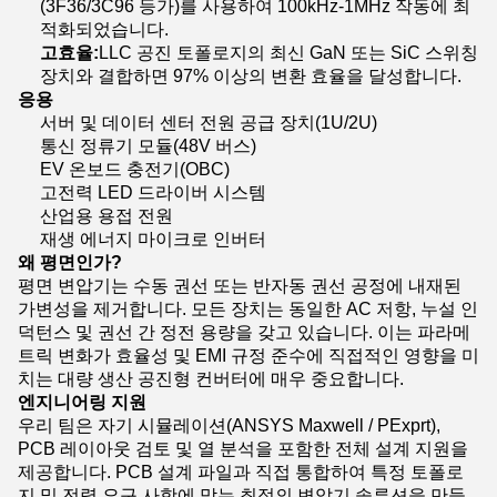
(3F36/3C96 등가)를 사용하여 100kHz-1MHz 작동에 최
적화되었습니다.
고효율:
LLC 공진 토폴로지의 최신 GaN 또는 SiC 스위칭
장치와 결합하면 97% 이상의 변환 효율을 달성합니다.
응용
서버 및 데이터 센터 전원 공급 장치(1U/2U)
통신 정류기 모듈(48V 버스)
EV 온보드 충전기(OBC)
고전력 LED 드라이버 시스템
산업용 용접 전원
재생 에너지 마이크로 인버터
왜 평면인가?
평면 변압기는 수동 권선 또는 반자동 권선 공정에 내재된
가변성을 제거합니다. 모든 장치는 동일한 AC 저항, 누설 인
덕턴스 및 권선 간 정전 용량을 갖고 있습니다. 이는 파라메
트릭 변화가 효율성 및 EMI 규정 준수에 직접적인 영향을 미
치는 대량 생산 공진형 컨버터에 매우 중요합니다.
엔지니어링 지원
우리 팀은 자기 시뮬레이션(ANSYS Maxwell / PExprt),
PCB 레이아웃 검토 및 열 분석을 포함한 전체 설계 지원을
제공합니다. PCB 설계 파일과 직접 통합하여 특정 토폴로
지 및 전력 요구 사항에 맞는 최적의 변압기 솔루션을 만들