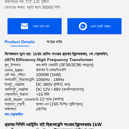
পরিশোধের শর্ত: T/T, L/C দৃষ্টিতে
যোগানের ক্ষমতা: প্রতি মাসে 30000 পিসি
সেরা দাম পান
এখন চ্যাট করুন
Product Details
পণ্যের বর্ণনা
বিশেষভাবে তুলে ধরা:
1kW রেটেড পাওয়ার প্ল্যানার ট্রান্সফরমার
,
লো প্রোফাইল
,
≥97% Efficiency High Frequency Transformer
মূল_উপাদান:
কম-ক্ষতি ফেরাইট (3F36/3C96 সমতুল্য)
core_type:
প্ল্যানার ই-কোর/ইএলপি
রেট করা_শক্তি:
1000W (1kW)
অপারেটিং_ফ্রিকোয়েন্সি:
100kHz - 1MHz
ইনপুট_ভোল্টেজ:
DC 380V (PFC বাস)
আউটপুট_ভোল্টেজ:
DC 12V / 48V (কনফিগারযোগ্য)
প্রোফাইল_উচ্চতা:
<15 মিমি
pcb_layer_count:
6-12 স্তর (কাস্টম)
অন্তরণ_শ্রেণী:
ক্লাস এফ (155 ডিগ্রি সেন্টিগ্রেড)
কর্মদক্ষতা:
≥97%
কম প্রোফাইল
প্ল্যানার পিসিবি ওয়াইন্ডিং হাই ফ্রিকোয়েন্সি পাওয়ার ট্রান্সফরমার 1kW