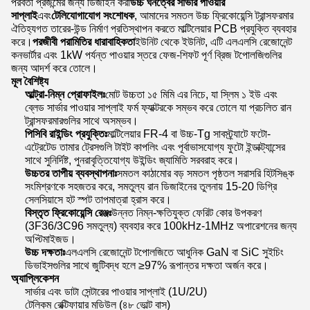
পরবর্তী প্রজন্মের জন্য ডিজাইন করা
উচ্চ ঘনত্বের সার্ভার পাওয়ার
সাপ্লাই
এবং
টেলিযোগাযোগ সংশোধক
, আমাদের সমতল উচ্চ ফ্রিকোয়েন্সি ট্রান্সফরমার
ঐতিহ্যগত তারের-উন্ড নির্মাণ প্রতিস্থাপন করতে মাল্টিলেয়ার PCB প্রযুক্তি ব্যবহার
করে।
পরজীবী পরামিতির ধারাবাহিকতা
ইউনিট থেকে ইউনিট, এটি এলএলসি রেজোনেন্ট
কনভার্টার এবং 1kW পর্যন্ত পাওয়ার স্তরে ফেজ-শিফট পূর্ণ ব্রিজ টপোলজিগুলির
জন্য আদর্শ করে তোলে।
মূল বৈশিষ্ট্য
আল্ট্রা-নিম্ন প্রোফাইলঃ
মোট উচ্চতা ১৫ মিমি এর নিচে, যা স্লিম ১ ইউ এবং
ব্লেড সার্ভার পাওয়ার সাপ্লাই ফর্ম ফ্যাক্টরকে সম্ভব করে তোলে যা প্রচলিত রান
ট্রান্সফরমারগুলির সাথে অসম্ভব।
পিসিবি রাইন্ডিং প্রযুক্তিঃ
মাল্টিলেয়ার FR-4 বা উচ্চ-Tg সাবস্ট্র্যাটে ফটো-
এট্রেটেড তামার ট্রেসগুলি টাইট কাপলিং এবং পূর্বাভাসযোগ্য ফুটো ইন্ডাক্ট্যান্সের
সাথে সুনির্দিষ্ট, পুনরাবৃত্তিযোগ্য উইন্ডিং জ্যামিতি সরবরাহ করে।
উচ্চতর তাপীয় ব্যবস্থাপনাঃ
সমতল কাঠামোর বড় সমতল পৃষ্ঠতল সরাসরি হিটসিঙ্ক
সংমিশ্রণকে সহজতর করে, সমতুল্য রান ডিজাইনের তুলনায় 15-20 ডিগ্রি
সেলসিয়াসে হট স্পট তাপমাত্রা হ্রাস করে।
বিস্তৃত ফ্রিকোয়েন্সি রেঞ্জঃ
উন্নত নিম্ন-ক্ষতিযুক্ত ফেরিট কোর উপকরণ
(3F36/3C96 সমতুল্য) ব্যবহার করে 100kHz-1MHz অপারেশনের জন্য
অপ্টিমাইজড।
উচ্চ দক্ষতাঃ
এলএলসি রেজোনেন্ট টপোলজিতে আধুনিক GaN বা SiC সুইচিং
ডিভাইসগুলির সাথে জুটিবদ্ধ হলে ≥97% রূপান্তর দক্ষতা অর্জন করে।
অ্যাপ্লিকেশন
সার্ভার এবং ডাটা সেন্টারের পাওয়ার সাপ্লাই (1U/2U)
টেলিকম রেক্টিফায়ার মডিউল (৪৮ ভোল্ট বাস)