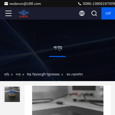
wxderun@188.com
0086-13806187009
চ্যাট
পণ্য
বাড়ি
>
পণ্য
>
উচ্চ ফ্রিকোয়েন্সি ট্রান্সফরমার
>
কম প্রোফাইল