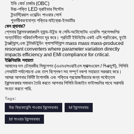
ইভি বোর্ড চার্জার (OBC)
উচ্চ-শক্তি LED ড্রাইভার সিস্টেম
ইন্ডাস্ট্রিয়াল ওয়েল্ডিং পাওয়ার সোর্স
পুনর্নবীকরণযোগ্য শক্তির মাইক্রো-ইনভার্টার
কেন প্ল্যানার?
প্লেনার ট্রান্সফরমারগুলি হ্যান্ড-উইন্ড বা সেমি-অটোমেটেড ওয়েলিং প্রসেসগুলির
অন্তর্নিহিত পরিবর্তনশীলতা দূর করে। প্রতিটি ইউনিটের একই এসি প্রতিরোধ, ফুটো
ইন্ডাক্ট্যান্স,এবং ইন্টারউইন্ডিং ক্যাপাসিট্যান্স mass mass mass-produced
resonant converters where parameter variation directly
impacts efficiency and EMI compliance for critical.
ইঞ্জিনিয়ারিং সহায়তা
আমাদের দল চৌম্বকীয় সিমুলেশন (এএনএসওয়াইএস ম্যাক্সওয়েল / পিএক্সপ্র্ট), পিসিবি
লেআউট পর্যালোচনা এবং তাপ বিশ্লেষণ সহ সম্পূর্ণ নকশা সহায়তা সরবরাহ করে।
আমরা আপনার নির্দিষ্ট টপোলজি এবং শক্তির প্রয়োজনীয়তার জন্য সর্বোত্তম
ট্রান্সফরমার সমাধান তৈরি করতে আপনার পিসিবি ডিজাইন ফাইলগুলির সাথে সরাসরি
সংহত করতে পারি.
Tags:
উচ্চ ফ্রিকোয়েন্সি পাওয়ার ট্রান্সফরমার
hf ট্রান্সফরমার
hf পাওয়ার ট্রান্সফরমার