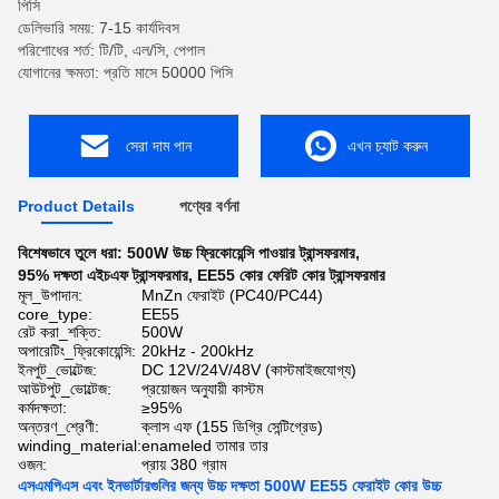
পিসি
ডেলিভারি সময়: 7-15 কার্যদিবস
পরিশোধের শর্ত: টি/টি, এল/সি, পেপাল
যোগানের ক্ষমতা: প্রতি মাসে 50000 পিসি
সেরা দাম পান
এখন চ্যাট করুন
Product Details
পণ্যের বর্ণনা
বিশেষভাবে তুলে ধরা:
500W উচ্চ ফ্রিকোয়েন্সি পাওয়ার ট্রান্সফরমার
,
95% দক্ষতা এইচএফ ট্রান্সফরমার
,
EE55 কোর ফেরিট কোর ট্রান্সফরমার
মূল_উপাদান:
MnZn ফেরাইট (PC40/PC44)
core_type:
EE55
রেট করা_শক্তি:
500W
অপারেটিং_ফ্রিকোয়েন্সি:
20kHz - 200kHz
ইনপুট_ভোল্টেজ:
DC 12V/24V/48V (কাস্টমাইজযোগ্য)
আউটপুট_ভোল্টেজ:
প্রয়োজন অনুযায়ী কাস্টম
কর্মদক্ষতা:
≥95%
অন্তরণ_শ্রেণী:
ক্লাস এফ (155 ডিগ্রি সেন্টিগ্রেড)
winding_material:
enameled তামার তার
ওজন:
প্রায় 380 গ্রাম
এসএমপিএস এবং ইনভার্টারগুলির জন্য উচ্চ দক্ষতা 500W EE55 ফেরাইট কোর উচ্চ