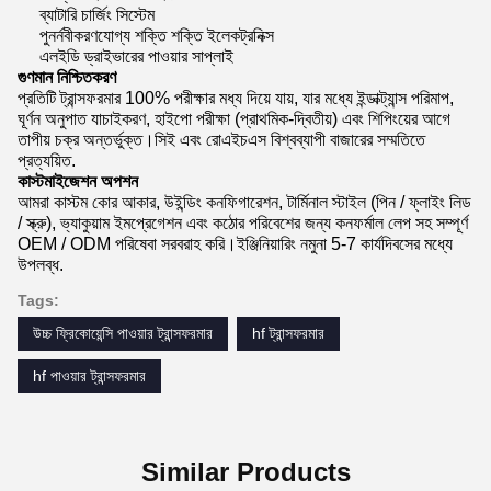
ব্যাটারি চার্জিং সিস্টেম
পুনর্নবীকরণযোগ্য শক্তি শক্তি ইলেকট্রনিক্স
এলইডি ড্রাইভারের পাওয়ার সাপ্লাই
গুণমান নিশ্চিতকরণ
প্রতিটি ট্রান্সফরমার 100% পরীক্ষার মধ্য দিয়ে যায়, যার মধ্যে ইন্ডাক্ট্যান্স পরিমাপ,
ঘূর্ণন অনুপাত যাচাইকরণ, হাইপো পরীক্ষা (প্রাথমিক-দ্বিতীয়) এবং শিপিংয়ের আগে
তাপীয় চক্র অন্তর্ভুক্ত।সিই এবং রোএইচএস বিশ্বব্যাপী বাজারের সম্মতিতে
প্রত্যয়িত.
কাস্টমাইজেশন অপশন
আমরা কাস্টম কোর আকার, উইন্ডিং কনফিগারেশন, টার্মিনাল স্টাইল (পিন / ফ্লাইং লিড
/ স্ক্রু), ভ্যাকুয়াম ইমপ্রেগেশন এবং কঠোর পরিবেশের জন্য কনফর্মাল লেপ সহ সম্পূর্ণ
OEM / ODM পরিষেবা সরবরাহ করি।ইঞ্জিনিয়ারিং নমুনা 5-7 কার্যদিবসের মধ্যে
উপলব্ধ.
Tags:
উচ্চ ফ্রিকোয়েন্সি পাওয়ার ট্রান্সফরমার
hf ট্রান্সফরমার
hf পাওয়ার ট্রান্সফরমার
Similar Products