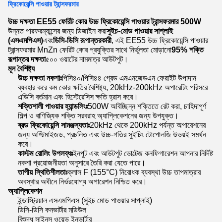
ফ্রিকোয়েন্সি পাওয়ার ট্রান্সফরমার
উচ্চ দক্ষতা EE55 ফেরিট কোর উচ্চ ফ্রিকোয়েন্সি পাওয়ার ট্রান্সফরমার 500W
উন্নত পারফরম্যান্সের জন্য ডিজাইন করা
সুইচ-মোড পাওয়ার সাপ্লাই
(এসএমপিএস)
এবং
ডিসি-ডিসি রূপান্তরকারী
, এই EE55 উচ্চ ফ্রিকোয়েন্সি পাওয়ার
ট্রান্সফরমার MnZn ফেরিট কোর প্রযুক্তির সাথে নির্ভুলতা মোড়ানো
95% শক্তি
রূপান্তর দক্ষতা
৫০০ ওয়াটের নামমাত্র আউটপুট।
মূল বৈশিষ্ট্য
উচ্চ দক্ষতা নকশাঃ
পিসি৪০/পিসি৪৪ গ্রেড এমএনজেডএন ফেরাইট উপাদান
ব্যবহার করে কম কোর ক্ষতির বৈশিষ্ট্য, 20kHz-200kHz অপারেটিং পরিসরে
এডিসি বর্তমান এবং হিস্টেরেসিস ক্ষতি হ্রাস করে।
শক্তিশালী পাওয়ার হ্যান্ডলিংঃ
500W অবিচ্ছিন্ন শক্তিতে রেট করা, চাহিদাপূর্ণ
শিল্প ও বাণিজ্যিক শক্তি সরবরাহ অ্যাপ্লিকেশনের জন্য উপযুক্ত।
ব্রড ফ্রিকোয়েন্সি সামঞ্জস্যতাঃ
20kHz থেকে 200kHz পর্যন্ত অপারেশনের
জন্য অপ্টিমাইজড, প্রচলিত এবং উচ্চ-গতির সুইচিং টোপোলজি উভয়ই সমর্থন
করে।
কাস্টম রোলিং উপলব্ধঃ
ইনপুট এবং আউটপুট ভোল্টেজ কনফিগারেশন আপনার নির্দিষ্ট
নকশা প্রয়োজনীয়তা অনুসারে তৈরি করা যেতে পারে।
তাপীয় স্থিতিশীলতাঃ
ক্লাস F (155°C) নিরোধক ব্যবস্থা উচ্চ তাপমাত্রার
অবস্থার অধীনে নির্ভরযোগ্য অপারেশন নিশ্চিত করে।
অ্যাপ্লিকেশন
ইন্ডাস্ট্রিয়াল এসএমপিএস (সুইচ মোড পাওয়ার সাপ্লাই)
ডিসি-ডিসি কনভার্টার মডিউল
বিশুদ্ধ সাইনস ওয়েভ ইনভার্টার