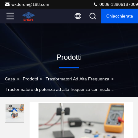
wxderun@188.com
0086-13806187009
Chiacchierata
Prodotti
Casa
>
Prodotti
>
Trasformatori Ad Alta Frequenza
>
Trasformatore di potenza ad alta frequenza con nucleo
in ferrite EE55 da 500 W ad alta efficienza per SMPS e
inverter