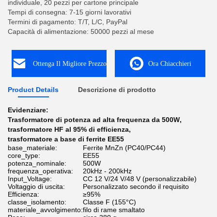
individuale, 20 pezzi per cartone principale
Tempi di consegna: 7-15 giorni lavorativi
Termini di pagamento: T/T, L/C, PayPal
Capacità di alimentazione: 50000 pezzi al mese
Ottenga Il Migliore Prezzo
Ora Chiacchieri
Product Details
Descrizione di prodotto
Evidenziare:
Trasformatore di potenza ad alta frequenza da 500W
,
trasformatore HF al 95% di efficienza
,
trasformatore a base di ferrite EE55
base_materiale:
Ferrite MnZn (PC40/PC44)
core_type:
EE55
potenza_nominale:
500W
frequenza_operativa:
20kHz - 200kHz
Input_Voltage:
CC 12 V/24 V/48 V (personalizzabile)
Voltaggio di uscita:
Personalizzato secondo il requisito
Efficienza:
≥95%
classe_isolamento:
Classe F (155°C)
materiale_avvolgimento:
filo di rame smaltato