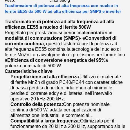
Peso:
circa 380 g
Trasformatore di potenza ad alta frequenza con nucleo in
ferrite EE55 da 500 W ad alta efficienza per SMPS e inverter
Trasformatore di potenza ad alta frequenza ad alta
efficienza EE55 a nucleo di ferrite 500W
Progettato per prestazioni superiori in
alimentatori in
modalità di commutazione (SMPS)
- e
Convertitori di
corrente continua
, questo trasformatore di potenza ad
alta frequenza EE55 combina la tecnologia del nucleo di
ferrite MnZn con avvolgimento di precisione per fornire fino
a
Efficienza di conversione energetica del 95%
a
potenza nominale di 500 W.
Caratteristiche chiave
Progettazione ad alta efficienza:
Utilizzo di materiale
di ferrite MnZn di grado PC40/PC44 con caratteristiche
di bassa perdita di nucleo, riducendo al minimo le
perdite di corrente eddy e di isteresi nell'intervallo
operativo 20 kHz-200 kHz.
Controllo della potenza:
Con potenza nominale
continua di 500 W, adatta per applicazioni di
alimentazione industriali e commerciali.
Compatibilità a larga frequenza:
Ottimizzato per il
funzionamento da 20 kHz a 200 kHz, supportando sia le