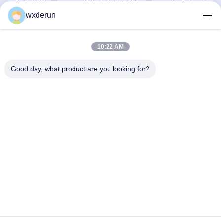
ストランスフ
ランスフォーマー 強化
バーサル高周波ト
wxderun
隔離と EV 充電器の
スフォーマー 150
400W 定位電源
電源とPC40フェ
問い合わせ
お問い合わせ
お問い合わ
トコア
10:22 AM
Good day, what product are you looking for?
Wuxi Derun Electron Co., Ltd
wxderun@188.com
0086-13806187009
ガンキシア工業公園,ドンガンタウン,キッシャン地区,ウキ
シ市,中国