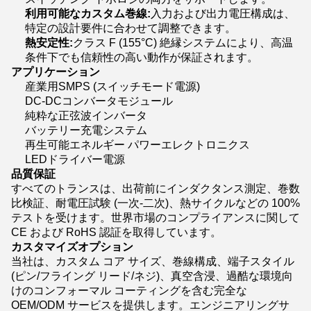
利用可能なカスタム巻線:
入力および出力電圧構成は、
特定の設計要件に合わせて調整できます。
熱安定性:
クラス F (155°C) 絶縁システムにより、高温
条件下でも信頼性の高い動作が保証されます。
アプリケーション
産業用SMPS (スイッチモード電源)
DC-DCコンバータモジュール
純粋な正弦波インバータ
バッテリー充電システム
再生可能エネルギー パワーエレクトロニクス
LEDドライバー電源
品質保証
すべてのトランスは、出荷前にインダクタンス測定、巻数
比検証、耐電圧試験 (一次-二次)、熱サイクルなどの 100%
テストを受けます。世界市場のコンプライアンスに関して
CE および RoHS 認証を取得しています。
カスタマイズオプション
当社は、カスタム コア サイズ、巻線構成、端子スタイル
(ピン/フライング リード/ネジ)、真空含浸、過酷な環境向
けのコンフォーマル コーティングを含む完全な
OEM/ODM サービスを提供します。エンジニアリングサ