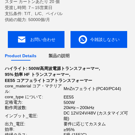
スター カートンあたり 20 個
受渡し時間: 7～15営業日
支払条件: T/T、L/C、ペイパル
供給の能力: 50000個/月
お問い合わせ
今雑談しなさい
Product Details
製品の説明
ハイライト:
500W高周波電源トランスフォーマー
,
95% 効率 HF トランスフォーマー
,
EE55 コアフェライトコアトランスフォーマー
core_material コア・マテリア
MnZnフェライト(PC40/PC44)
ル:
core_type について:
EE55
定格電力:
500W
動作周波数:
20kHz～200kHz
DC 12V/24V/48V (カスタマイズ可
インプット_電圧:
能)
出力_電圧:
要件に応じてカスタム
効率:
≥95%
絶縁クラス:
F級 (155°C)