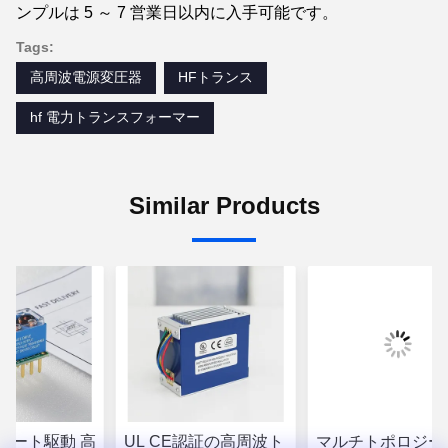
ンプルは 5 ～ 7 営業日以内に入手可能です。
Tags:
高周波電源変圧器
HFトランス
hf 電力トランスフォーマー
Similar Products
ゲート駆動 高
UL CE認証の高周波ト
マルチトポロジー