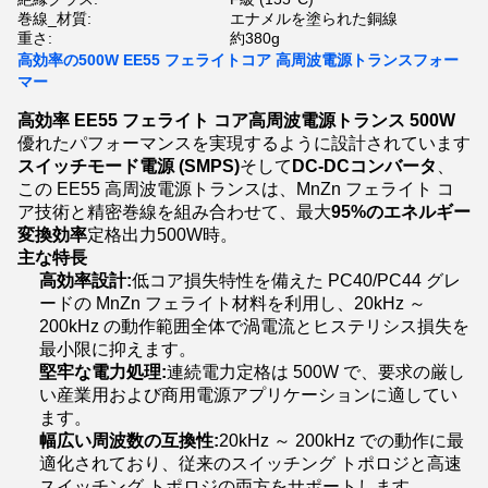
巻線_材質:
エナメルを塗られた銅線
重さ:
約380g
高効率の500W EE55 フェライトコア 高周波電源トランスフォー
マー
高効率 EE55 フェライト コア高周波電源トランス 500W
優れたパフォーマンスを実現するように設計されています
スイッチモード電源 (SMPS)
そして
DC-DCコンバータ
、
この EE55 高周波電源トランスは、MnZn フェライト コ
ア技術と精密巻線を組み合わせて、最大
95%のエネルギー
変換効率
定格出力500W時。
主な特長
高効率設計:
低コア損失特性を備えた PC40/PC44 グレ
ードの MnZn フェライト材料を利用し、20kHz ～
200kHz の動作範囲全体で渦電流とヒステリシス損失を
最小限に抑えます。
堅牢な電力処理:
連続電力定格は 500W で、要求の厳し
い産業用および商用電源アプリケーションに適してい
ます。
幅広い周波数の互換性:
20kHz ～ 200kHz での動作に最
適化されており、従来のスイッチング トポロジと高速
スイッチング トポロジの両方をサポートします。